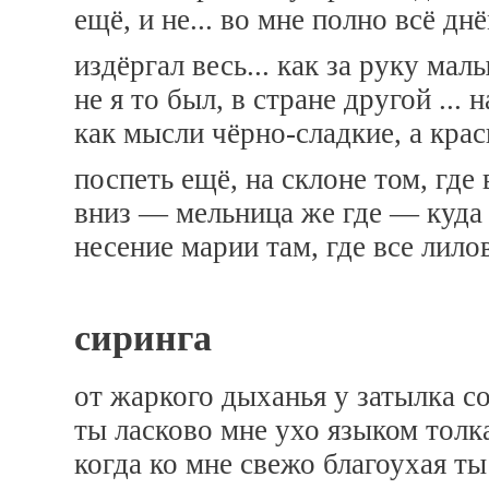
ещё, и не... во мне полно всё дн
издёргал весь... как за руку мал
не я то был, в стране другой ...
как мысли чёрно-сладкие, а кра
поспеть ещё, на склоне том, где
вниз — мельница же где — куда д
несение марии там, где все лил
сиринга
от жаркого дыханья у затылка с
ты ласково мне ухо языком толка
когда ко мне свежо благоухая т