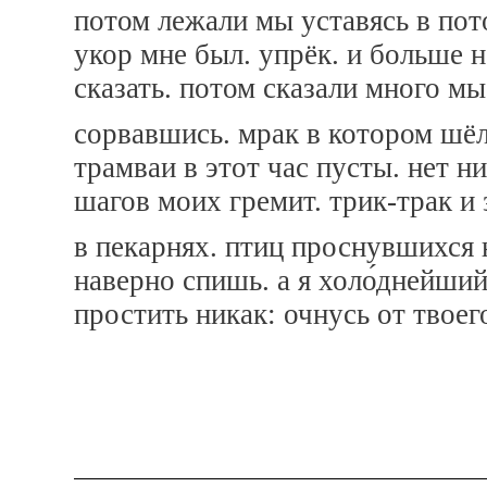
потом лежали мы уставясь в пот
укор мне был. упрёк. и больше н
сказать. потом сказали много мы 
сорвавшись. мрак в котором шё
трамваи в этот час пусты. нет н
шагов моих гремит. трик-трак и 
в пекарнях. птиц проснувшихся 
наверно спишь. а я холо́днейший
простить никак: очнусь от твое