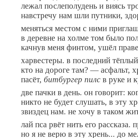
лежал послеполудень и виясь тро
навстречу нам шли путники, здо
меняться местом с ними приглаш
в деревне на холме том было по
качнув меня финтом, ушёл праве
харвестеры. в последний тёплый
кто на дороге там? — асфальт, х
пасёт,
битбургер пилс
в руке и 
две пачки в день. он говорит: ко
никто не будет слушать, в эту хр
звиздец нам. не хочу в таком жи
лай пса рвёт нить его рассказа.
но я не верю в эту хрень... до м