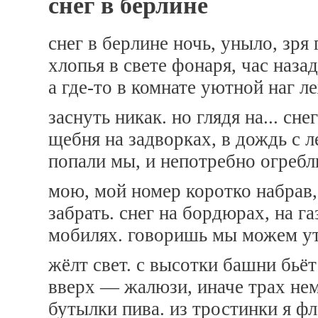
снег в берлине
снег в берлине ночь, уныло, зря
хлопья в свете фонаря, час назад
а где-то в комнате уютной наг ле
заснуть никак. но глядя на... сн
щебня на задворках, в дождь с 
попали мы, и непотребно огребл
мою, мой номер коротко набрав,
забрать. снег на бордюрах, на га
мобилях. говоришь мы можем ут
жёлт свет. с высотки башни бьёт
вверх — жалюзи, иначе трах нем
бутылки пива. из тростинки я фл