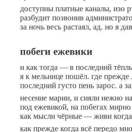
доступны платные каналы, изо рт
разбудит позвонив администратор
за ночь весь растаял, ад. но я д
побеги ежевики
и как тогда — в последний тёпл
я к мельнице пошёл. где прежде
последний густо пень зарос. а з
несение марии, и сияли нежно н
под ежевикой, на побегах мирно
как мысли чёрные — живи когда
как прежде когда всё передо мно