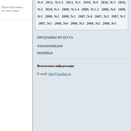
№4
2011, №2-3
2011, №1
2010, №4
2010, №3
2010,
Проголосовать
№2
2010, №1
2009, №3-4
2009, №1-2
2008, №4
2008,
за этот текст
№3
2008, №2
2008, №1
2007, №4
2007, №3
2007, №2
2007, №1
2006, №4
2006, №3
2006, №2
2006, №1
ПРОДАВЦЫ ВОЗДУХА
www.esterum.com
interbok.se
Контактная информация
E-mail:
info@vavilon.ru