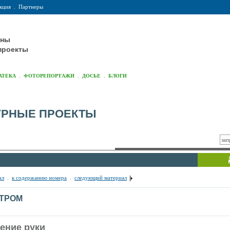
кция
.
Партнеры
оны
проекты
.
.
.
АТЕКА
ФОТОРЕПОРТАЖИ
ДОСЬЕ
БЛОГИ
УРНЫЕ ПРОЕКТЫ
ал
.
к содержанию номера
.
следующий материал
ТРОМ
ение руки