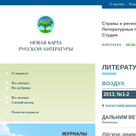
О проекте
.
Реда
Страны и реги
Литературные 
Студия
.
КАРТОТЕКА
МЕДИ
ЛИТЕРАТ
О журнале
ВОЗДУХ
Все авторы
Все рубрики
2013, №1-2
Все номера
Свежий номер
предыдущий матери
Новости журнала
ДАЛЬНИМ ВЕ
Переводы
Лёгкое движ