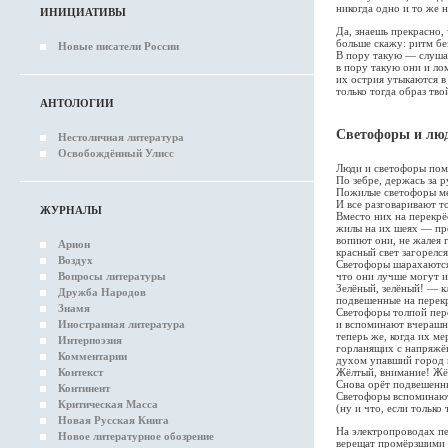
никогда одно и то же 
ИНИЦИАТИВЫ
Да, знаешь прекрасно,
больше скажу: ритм б
Новые писатели России
В пору такую — слуша
в пору такую они и ло
их острия утыкаются в
только тогда образ тво
АНТОЛОГИИ
Светофоры и лю
Нестоличная литература
Освобождённый Улисс
Люди и светофоры пом
По зебре, держась за 
Пожилые светофоры ме
И все разговаривают то
ЖУРНАЛЫ
Вместо них на перекрё
жилы на их шеях — пр
вопиют они, не жалея г
Арион
красный свет загорелся
Воздух
Светофоры шарахаются 
что они лучше могут и
Вопросы литературы
Зелёный, зелёный! — к
Дружба Народов
подвешенные на перекр
Знамя
Светофоры толпой пер
и вспоминают вчерашн
Иностранная литература
теперь же, когда их м
Интерпоэзия
горланящих с напряж
Комментарии
духом упавший город г
Жёлтый, внимание! Жё
Контекст
Снова орёт подвешенны
Континент
Светофоры вспоминают
Критическая Масса
(ну и что, если только 
Новая Русская Книга
На электропроводах п
Новое литературное обозрение
верещат промёрзшими 