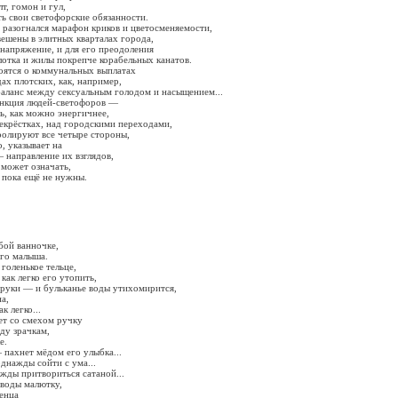
т, гомон и гул,
ь свои светофорские обязанности.
 разогнался марафон криков и цветосменяемости,
ешены в элитных кварталах города,
 напряжение, и для его преодоления
отка и жилы покрепче корабельных канатов.
оятся о коммунальных выплатах
дах плотских, как, например,
аланс между сексуальным голодом и насыщением...
ункция людей-светофоров —
ть, как можно энергичнее,
екрёстках, над городскими переходами,
ролируют все четыре стороны,
, указывает на
 направление их взглядов,
 может означать,
 пока ещё не нужны.
бой ванночке,
его малыша.
голенькое тельце,
как легко его утопить,
 руки — и бульканье воды утихомирится,
а,
к легко...
ет со смехом ручку
ду зрачкам,
е.
пахнет мёдом его улыбка...
днажды сойти с ума...
жды притвориться сатаной...
 воды малютку,
енца