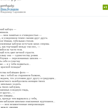
ე გიორგაძე)
о
Инна Кулишова
о Владимир Саришвили
окий каблук —
оминала.
 — меж памятью и очевидностью —
и, в ускоренном темпе сменяя друг друга.
оя тёмная, гибельная стихия.
омленные каблуки источали запах спермы.
, как торчащий между глаз нос, —
ийся на части тела.
ный есть цвет вечной страсти.
кольку она — одиночеству ровня.
 каблуков — переломанных шпилек —
ть себе в сумочку
и — и у тебя появиться...
з красной помады?
тства поблёкшее фото —
м мы с тобой на старинном балконе,
 ведаем, что уготовим друг другу в грядущем...
конечного калейдоскопа женщин твоих
а шпильках ходить.
ь твоих каблуков,
ошенных в водную гладь,
ют круги», —
но изящны...
 прежде чем вырвалось у тебя,
м каблукам шпильки изысканных куртизанок...
то — мои незаконченные импровизации
ь между двоими