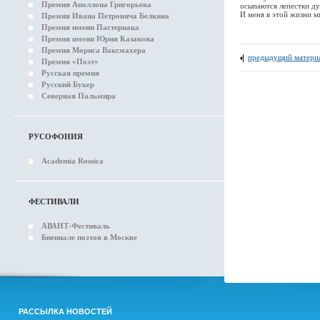
Премия Аполлона Григорьева
осыпаются лепестки ду
И меня в этой жизни мг
Премия Ивана Петровича Белкина
Премия имени Пастернака
Премия имени Юрия Казакова
Премия Мориса Ваксмахера
предыдущий матери
Премия «Поэт»
Русская премия
Русский Букер
Северная Пальмира
РУСОФОНИЯ
Academia Rossica
ФЕСТИВАЛИ
АВАНТ-Фестиваль
Биеннале поэтов в Москве
РАССЫЛКА НОВОСТЕЙ