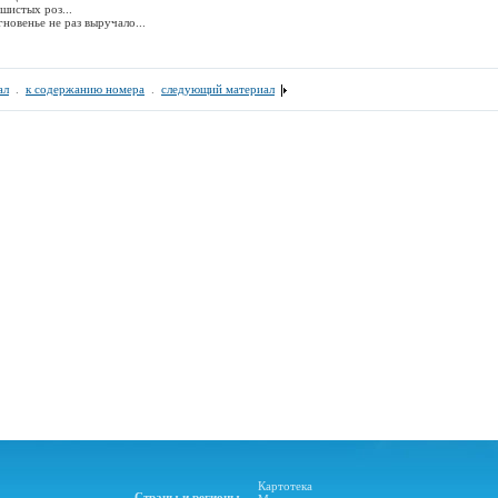
шистых роз...
новенье не раз выручало...
ал
.
к содержанию номера
.
следующий материал
Картотека
Страны и регионы