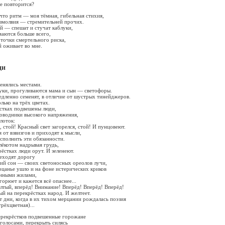
не повторится?
 что ритм — моя тёмная, гибельная стихия,
езмолвия — стремительней прочих.
й — спешат и стучат каблуки,
маются больше всего,
 точки смертельного риска,
й оживает во мне.
ди
енялись местами.
руки, прогуливаются мама и сын — светофоры.
дленно семенят, в отличие от шустрых тинейджеров.
лько на трёх цветах.
стках подвешены люди,
оводники высокого напряжения,
лоток:
, стой! Красный свет загорелся, стой! И пунцовеют.
от взвизгов и приходят к мысли,
сполнить эти обязанности.
лёкотом надрывая грудь,
ёстках люди орут. И зеленеют.
еходят дорогу
ий сон — своих светоносных ореолов лучи,
ерцанье ушло и на фоне истерических криков
ёнными жилами,
орюет и кажется всё опаснее...
лтый, вперёд! Внимание! Вперёд! Вперёд! Вперёд!
й на перекрёстках народ. И желтеет.
 дни, когда в их тихом мерцании рождалась поэзия
трёхцветная)...
ерекрёстков подвешенные горожане
голосами, перекрыть силясь