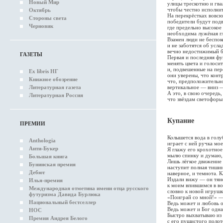
Новый Мир
улицы трескотню и гвал
чтобы честно исполнит
Октябрь
На перекрёстках вовсю
Стороны света
победители будут подв
Черновик
где предельно высокое
необходима лужёная гл
Взамен люди не беспок
и не заботятся об усла
вечно недостижимый б
ГАЗЕТЫ
Первая и последняя ф
менять цвета и голоси
и, подвешенные на пер
Ex libris НГ
они уверены, что конт
Книжное обозрение
что, предположительно
вертикальное — вниз —
Литературная газета
А это, в свою очередь,
Литературная Россия
что звёздам светофоры
Купание
ПРЕМИИ
Колышется вода в голу
Anthologia
играет с ней ручка мо
Анти-Букер
Я глажу его крохотное 
мылю спинку и думаю, 
Большая книга
Лишь лёгкое движение
Бунинская премия
наступит полная тишин
Дебют
наверное, и темнота. Ка
Издали вижу — он тян
Илья-премия
к моим впившимся в во
Международная отметина имени отца русского
словно к новой игрушк
футуризма Давида Бурлюка
«Поиграй со мной!» — 
Национальный бестселлер
Ведь может и любовь о
Ведь может и Бог одна
НОС
Быстро выхватываю из
Премия Андрея Белого
с его пушистого полот