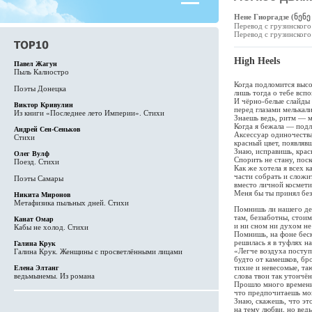
Нене Гиоргадзе (ნენ
Перевод с грузинског
Перевод с грузинског
High Heels
Павел Жагун
Пыль Калиостро
Когда подломится выс
Поэты Донецка
лишь тогда о тебе всп
И чёрно-белые слайды
Виктор Кривулин
перед глазами мелькал
Из книги «Последнее лето Империи». Стихи
Знаешь ведь, ритм — м
Когда я бежала — подл
Андрей Сен-Сеньков
Аксессуар одиночества
Стихи
красный цвет, появлявш
Знаю, исправишь, крас
Олег Вулф
Спорить не стану, пос
Поезд. Стихи
Как же хотела я всех
части собрать и сложи
Поэты Самары
вместо личной косметик
Меня бы ты принял бе
Никита Миронов
Метафизика пыльных дней. Стихи
Помнишь ли нашего де
там, беззаботны, стои
Канат Омар
и ни сном ни духом не
Кабы не холод. Стихи
Помнишь, на фоне бес
решилась я в туфлях н
Галина Крук
«Легче воздуха поступ
Галина Крук. Женщины с просветлёнными лицами
будто от камешков, бр
тихие и невесомые, та
Елена Элтанг
слова твои так утончён
ведьмынемы. Из романа
Прошло много времени,
что предпочитаешь мои
Знаю, скажешь, что э
на тему любви, но вед