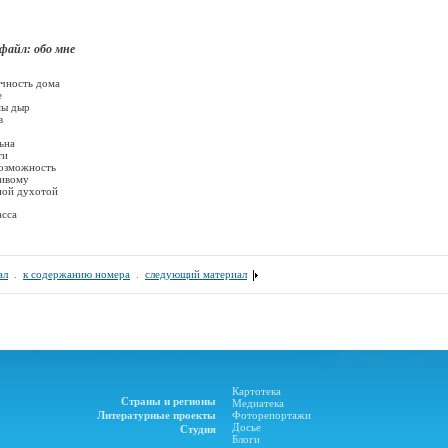
бо мне
ечность дома
е
мы дыр
в
ьна
ти
возможность
живому
ной духотой
асса
ал
.
к содержанию номера
.
следующий материал
Картотека
Страны и регионы
Медиатека
Литературные проекты
Фоторепортажи
Досье
Студия
Блоги