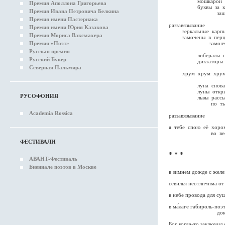
мошкарой
Премия Аполлона Григорьева
буквы за кле
Премия Ивана Петровича Белкина
зашкали
Премия имени Пастернака
раззавязывание
Премия имени Юрия Казакова
зеркальные карп
Премия Мориса Ваксмахера
замочены в пер
замолчали на
Премия «Поэт»
Русская премия
либералы предп
Русский Букер
диктаторы пред
Северная Пальмира
хрум хрум хру
луна снова-не
луны открыты
РУСОФОНИЯ
львы рассып
по тыще л
Academia Rossica
раззавязывание
я тебе спою её хоро
во весь храм
ФЕСТИВАЛИ
* * *
АВАНТ-Фестиваль
Биеннале поэтов в Москве
в зимнем дожде с жел
севилья неотличима от
в небе провода для су
в ма́лаге габироль-по
доказывает су
Бог когда-то заключил 