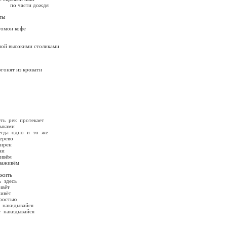
и дождя
ты
гомон кофе
окими столиками
огонят из кровати
сть рек протекает
ками
сегда одно и то же
во
сирен
ни
живём
вём
жить
десь
ёт
ёт
остью
кидывайся
ывайся