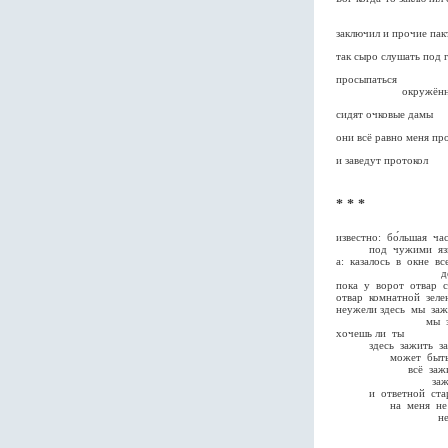
по част
заключил и прочие пак
так сыро слушать под 
просыпаться
окружённой выс
сидят очковые дамы
они всё равно меня пр
и заведут протокол
* * *
известно: бо́льшая ча
под чужими язы
а: казалось в окне в
дере
пока у ворот отвар 
отвар комнатной зеле
неужели здесь мы за
мы зажи
хочешь ли ты
здесь зажить за
может быть з
всё зажив
зажив
и ответной стар
на меня не на
не накид