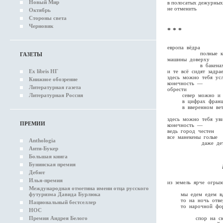
Новый Мир
в полосатых дежурных
не отменить
Октябрь
Стороны света
Черновик
* * *
европа вёдра
полные кам
ГАЗЕТЫ
машины доверху
в бакена
и те всё сидят задра
Ex libris НГ
здесь можно тебя у
Книжное обозрение
конечность —
Литературная газета
обрести
север можно и в
Литературная Россия
в цифрах франц
в вверенном вет
холоде
здесь можно тебя ув
ПРЕМИИ
конечность —
ведь город честен
все манекены голые
Anthologia
даже дет
Анти-Букер
Большая книга
Бунинская премия
розе аус
Дебют
Илья-премия
из земель ярче огрыз
Международная отметина имени отца русского
мы едем едем вдо
футуризма Давида Бурлюка
то на ночь отверн
Национальный бестселлер
то нарочной форм
НОС
спор на скор
Премия Андрея Белого