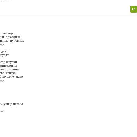
о господи
нки доходные
инные пуговицы
едь
дует
будят
едрассудки
сезонны
 причины
его слитка
о мало
удь
на улице целана
нка