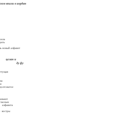
впали в иордан
ила
ить
ый алфавит
н и
 фу
тущая
ли
ли
ватое
кивают
асных
ита
е костры