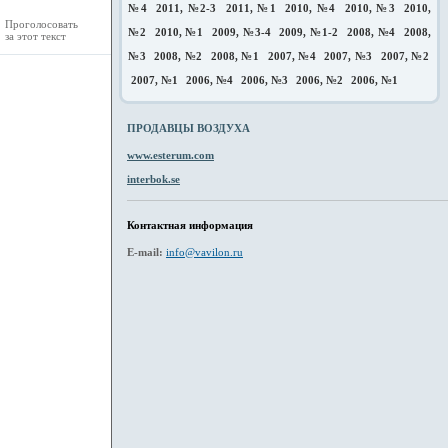
№4
2011, №2-3
2011, №1
2010, №4
2010, №3
2010,
Проголосовать
№2
2010, №1
2009, №3-4
2009, №1-2
2008, №4
2008,
за этот текст
№3
2008, №2
2008, №1
2007, №4
2007, №3
2007, №2
2007, №1
2006, №4
2006, №3
2006, №2
2006, №1
ПРОДАВЦЫ ВОЗДУХА
www.esterum.com
interbok.se
Контактная информация
E-mail:
info@vavilon.ru