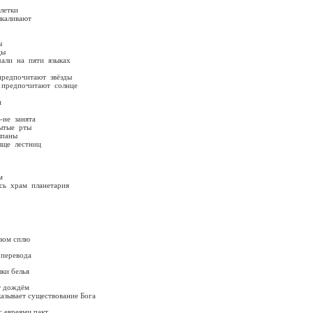
тки
вают
ы
цы
 пяти языках
очитают звёзды
почитают солнце
м
 занята
е рты
аны
естниц
м
 планетария
езом сплю
 перевода
шки белья
эт дождём
ществование Бога
с евреями пакт