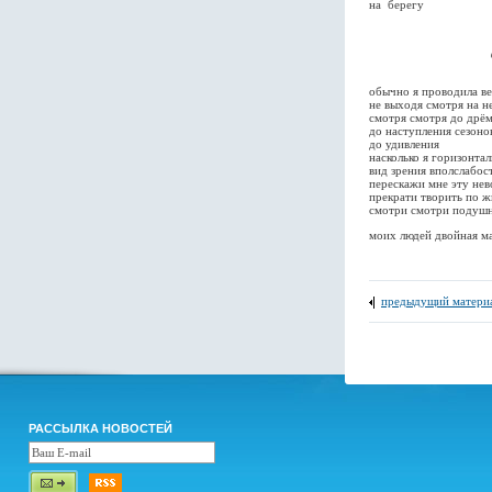
на берегу
файл: о
обычно я проводила в
не выходя смотря на н
смотря смотря до дрё
до наступления сезоно
до удивления
насколько я горизонтал
вид зрения вполслабос
перескажи мне эту не
прекрати творить по 
смотри смотри подуш
моих людей двойная м
предыдущий матери
РАССЫЛКА НОВОСТЕЙ