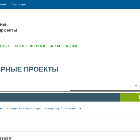
кция
.
Партнеры
оны
проекты
.
.
.
АТЕКА
ФОТОРЕПОРТАЖИ
ДОСЬЕ
БЛОГИ
УРНЫЕ ПРОЕКТЫ
ал
.
к содержанию номера
.
следующий материал
ание