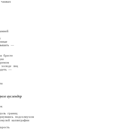
 чашках
ней
х
енные
слышать —
 бресте
ии
реном
 лиц
идеть —
и
лендер
ок
ль границ
увшись подсолнухом
улой каллиграфии
ость