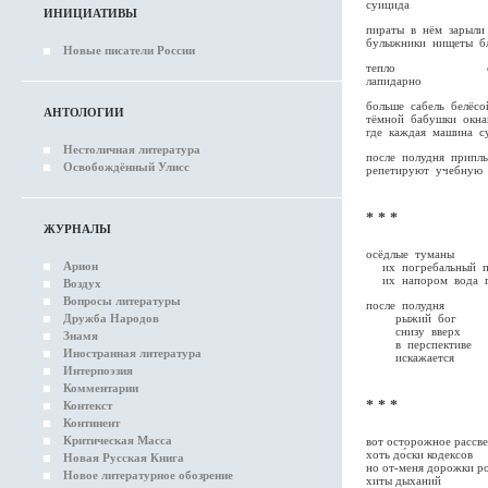
суицида
ИНИЦИАТИВЫ
пираты в нём зарыли
булыжники нищеты б
Новые писатели России
тепло осё
лапидарно с
больше сабель белёс
АНТОЛОГИИ
тёмной бабушки окна
где каждая машина с
Нестоличная литература
после полудня припл
Освобождённый Улисс
репетируют учебную 
* * *
ЖУРНАЛЫ
осёдлые туманы
Арион
их погребальный п
их напором вода г
Воздух
Вопросы литературы
после полудня
Дружба Народов
рыжий бог
снизу вверх
Знамя
в перспективе
Иностранная литература
искажается
Интерпоэзия
Комментарии
* * *
Контекст
Континент
Критическая Масса
вот осторожное рассве
хоть до́ски кодексов
Новая Русская Книга
но от-меня дорожки р
Новое литературное обозрение
хиты дыханий