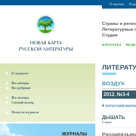
О проекте
.
Реда
Страны и реги
Литературные 
Студия
.
КАРТОТЕКА
МЕДИ
ЛИТЕРАТ
О журнале
ВОЗДУХ
Все авторы
Все рубрики
2012, №3-4
Все номера
Свежий номер
предыдущий матери
Новости журнала
ДЫШАТЬ
Стихи
Раззавязыв