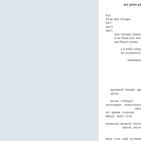
все реки разом 
буг
букв три четыре
бич
прут
кнут
три четыре удара
и не было кто кто
как будто палка
а я тебе говор
не ходинеход
напишешь нов
цела
ду
внешней вишни цве
кисть
восне отберут 
настоящее ненастало
продолго
по краям голоски́
вводу льют гель
всмыслы включи втис
шесть несогл
алфав
ведь есть ещё ручны