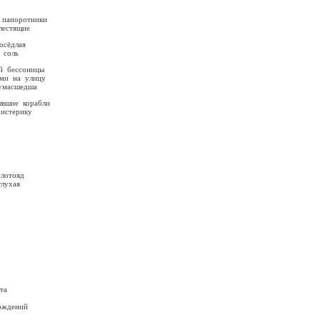
 папоротники
лестящие
длая
оль
ой бессоницы
ми на улицу
умасшедша
ывшие корабли
истерику
лотояд
лухая
та
ождений