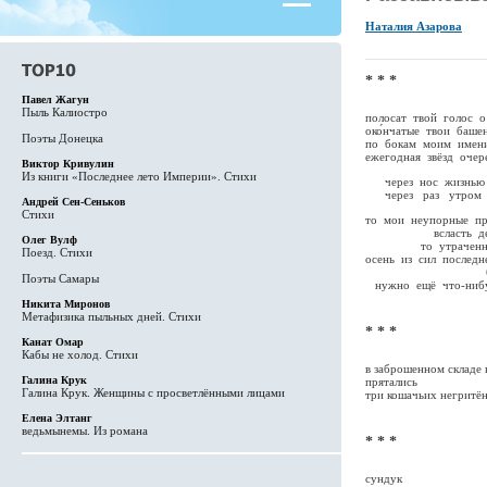
Наталия Азарова
* * *
Павел Жагун
Пыль Калиостро
полосат твой голос 
око́нчатые твои баше
Поэты Донецка
по бокам моим имен
ежегодная звёзд очер
Виктор Кривулин
Из книги «Последнее лето Империи». Стихи
через нос жизнью 
через раз утром 
Андрей Сен-Сеньков
Стихи
то мои неупорные пр
всласть деми
Олег Вулф
то утраченные
Поезд. Стихи
осень из сил последн
будущег
Поэты Самары
нужно ещё что-ниб
Никита Миронов
Метафизика пыльных дней. Стихи
* * *
Канат Омар
Кабы не холод. Стихи
в заброшенном складе 
Галина Крук
прятались
Галина Крук. Женщины с просветлёнными лицами
три кошачьих негритё
Елена Элтанг
ведьмынемы. Из романа
* * *
сундук