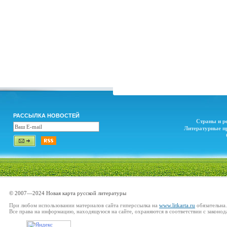
РАССЫЛКА НОВОСТЕЙ
Страны и р
Литературные п
© 2007—2024 Новая карта русской литературы
При любом использовании материалов сайта гиперссылка на
www.litkarta.ru
обязательна.
Все права на информацию, находящуюся на сайте, охраняются в соответствии с законод