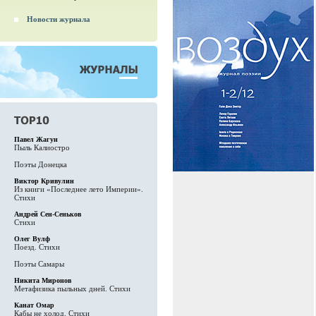
Новости журнала
Павел Жагун
Пыль Калиостро
Поэты Донецка
Виктор Кривулин
Из книги «Последнее лето Империи».
Стихи
Андрей Сен-Сеньков
Стихи
Олег Вулф
Поезд. Стихи
Поэты Самары
Никита Миронов
Метафизика пыльных дней. Стихи
Канат Омар
Кабы не холод. Стихи