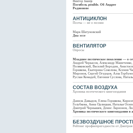
Виктор Iванiв
Погибель pе́nible. Об Андрее
Родионове
АНТИЦИКЛОН
Поэты — не о поэзии
Марк Шатуновский
Два эссе
ВЕНТИЛЯТОР
Опросы
Младшее поэтическое поколение — о се
Андрей Черкасов, Александр Маниченко,
Поляковский, Василий Бородин, Анастаси
Горшкова, Екатерина Соколова, Ксения Ча
Миронов, Сергей Огурцов, Алла Горбунов
Руслан Комадей, Евгения Суслова, Натал
СОСТАВ ВОЗДУХА
Хроника поэтического книгоиздания
Данила Давыдов, Елена Горшкова, Кирилл
Голубкова, Анна Орлицкая, Наталья Осип
Дмитрий Чернышев, Денис Ларионов, Ли
Хроника поэтического книгоиздания в 
БЕЗВОЗДУШНОЕ ПРОСТ
Рейтинг профнепригодности от Дмитрия