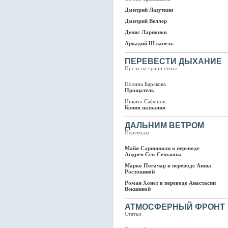
Дмитрий Лазуткин
Дмитрий Веллер
Денис Ларионов
Аркадий Штыпель
ПЕРЕВЕСТИ ДЫХАНИЕ
Проза на грани стиха
Полина Барскова
Прощатель
Никита Сафонов
Копия названия
ДАЛЬНИМ ВЕТРОМ
Переводы
Майя Саришвили в переводе
Андрея Сен-Сенькова
Марко Погачар в переводе Анны
Ростокиной
Роман Хонет в переводе Анастасии
Векшиной
АТМОСФЕРНЫЙ ФРОНТ
Статьи