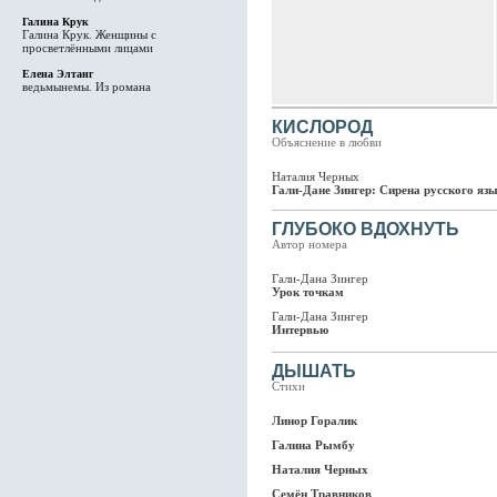
Галина Крук
Галина Крук. Женщины с
просветлёнными лицами
Елена Элтанг
ведьмынемы. Из романа
КИСЛОРОД
Объяснение в любви
Наталия Черных
Гали-Дане Зингер: Сирена русского яз
ГЛУБОКО ВДОХНУТЬ
Автор номера
Гали-Дана Зингер
Урок точкам
Гали-Дана Зингер
Интервью
ДЫШАТЬ
Стихи
Линор Горалик
Галина Рымбу
Наталия Черных
Семён Травников