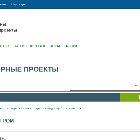
кция
.
Партнеры
оны
проекты
.
.
.
АТЕКА
ФОТОРЕПОРТАЖИ
ДОСЬЕ
БЛОГИ
УРНЫЕ ПРОЕКТЫ
ал
.
к содержанию номера
.
следующий материал
ТРОМ
рь