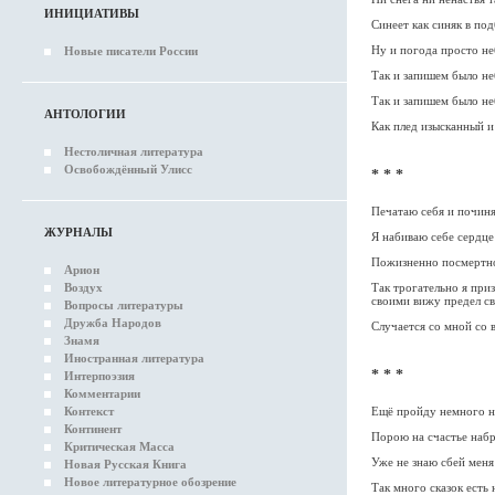
ИНИЦИАТИВЫ
Синеет как синяк в по
Ну и погода просто не
Новые писатели России
Так и запишем было не
Так и запишем было не
АНТОЛОГИИ
Как плед изысканный и
Нестоличная литература
Освобождённый Улисс
* * *
Печатаю себя и починя
ЖУРНАЛЫ
Я набиваю себе сердце
Пожизненно посмертно
Арион
Воздух
Так трогательно я приз
своими вижу предел с
Вопросы литературы
Дружба Народов
Случается со мной со в
Знамя
Иностранная литература
* * *
Интерпоэзия
Комментарии
Контекст
Ещё пройду немного не
Континент
Порою на счастье набр
Критическая Масса
Уже не знаю сбей меня
Новая Русская Книга
Новое литературное обозрение
Так много сказок есть