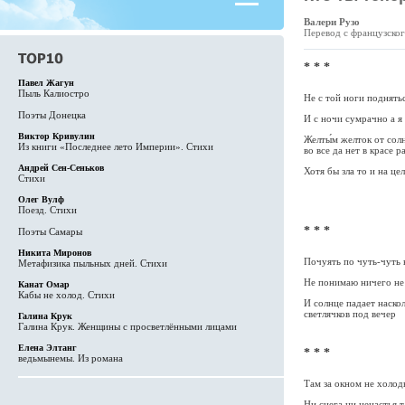
Валери Рузо
Перевод с французског
* * *
Павел Жагун
Пыль Калиостро
Не с той ноги поднятьс
Поэты Донецка
И с ночи сумрачно а я
Виктор Кривулин
Желты́м желток от солн
Из книги «Последнее лето Империи». Стихи
во все да нет в красе 
Андрей Сен-Сеньков
Хотя бы зла то и на це
Стихи
Олег Вулф
Поезд. Стихи
* * *
Поэты Самары
Никита Миронов
Почуять по чуть-чуть в
Метафизика пыльных дней. Стихи
Не понимаю ничего не 
Канат Омар
Кабы не холод. Стихи
И солнце падает наско
светлячков под вечер
Галина Крук
Галина Крук. Женщины с просветлёнными лицами
Елена Элтанг
* * *
ведьмынемы. Из романа
Там за окном не холод
Ни снега ни ненастья 