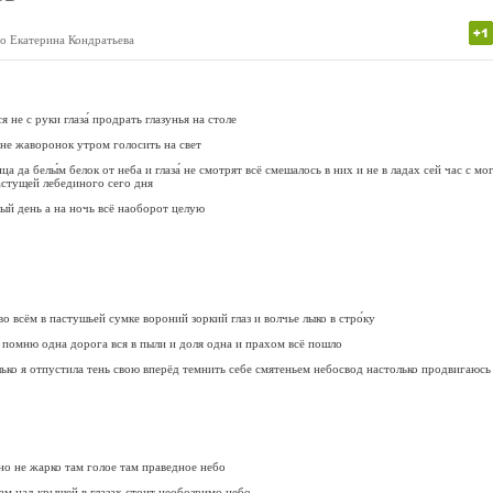
о Екатерина Кондратьева
я не с руки глаза́ продрать глазунья на столе
 не жаворонок утром голосить на свет
ца да белы́м белок от неба и глаза́ не смотрят всё смешалось в них и не в ладах сей час с 
растущей лебединого сего дня
лый день а на ночь всё наоборот целую
о всём в пастушьей сумке вороний зоркий глаз и волчье лыко в стро́ку
помню одна дорога вся в пыли и доля одна и прахом всё пошло
лько я отпустила тень свою вперёд темнить себе смятеньем небосвод настолько продвигаюсь
но не жарко там голое там праведное небо
там над крышей в глазах стоит необозримо небо