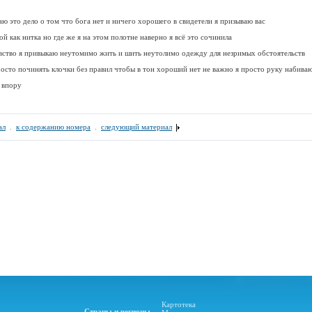
ю это дело о том что бога нет и ничего хорошего в свидетели я призываю вас
ой как нитка но где же я на этом полотне наверно я всё это сочинила
увство я привыкаю неутомимо жить и шить неутолимо одежду для незримых обстоятельств
осто починять клочки без правил чтобы в тон хороший нет не важно я просто руку набиваю
 впору
ал
.
к содержанию номера
.
следующий материал
Картотека
Страны и регионы