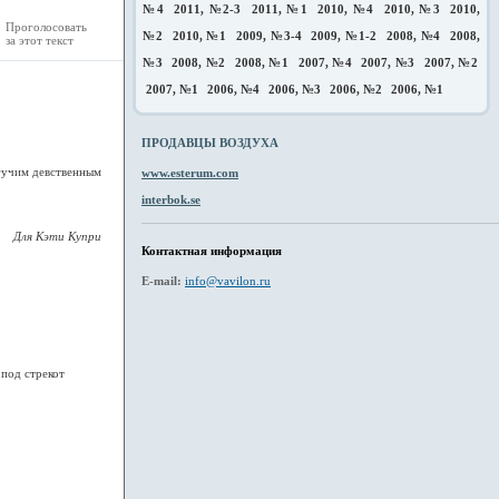
№4
2011, №2-3
2011, №1
2010, №4
2010, №3
2010,
Проголосовать
№2
2010, №1
2009, №3-4
2009, №1-2
2008, №4
2008,
за этот текст
№3
2008, №2
2008, №1
2007, №4
2007, №3
2007, №2
2007, №1
2006, №4
2006, №3
2006, №2
2006, №1
ПРОДАВЦЫ ВОЗДУХА
могучим девственным
www.esterum.com
interbok.se
Для Кэти Купри
Контактная информация
E-mail:
info@vavilon.ru
 под стрекот