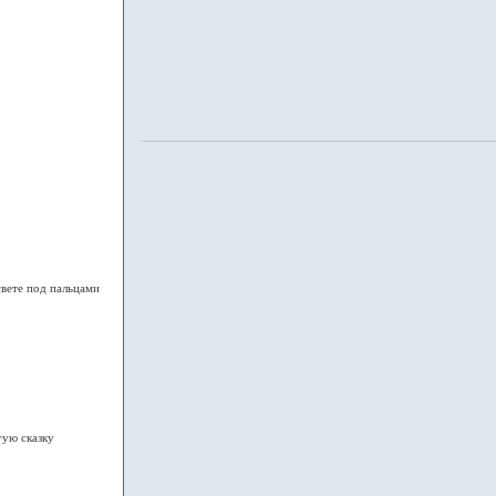
свете под пальцами
гую сказку