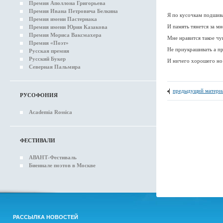
Премия Аполлона Григорьева
Премия Ивана Петровича Белкина
Я по кусочкам подшива
Премия имени Пастернака
И память тянется за мн
Премия имени Юрия Казакова
Премия Мориса Ваксмахера
Мне нравится такое ч
Премия «Поэт»
Не приукрашивать а пр
Русская премия
Русский Букер
И ничего хорошего но
Северная Пальмира
предыдущий матери
РУСОФОНИЯ
Academia Rossica
ФЕСТИВАЛИ
АВАНТ-Фестиваль
Биеннале поэтов в Москве
РАССЫЛКА НОВОСТЕЙ