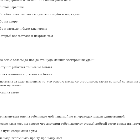
дбитой черепице
бо обветшало лишилось чувств и голуби вспорхнули
бо на дворе
бо и застыло и было как перина
 старый всё застлало и накрыло там
ю всю с головы до ног да это чудо машина электронная удачи
 стучит работает точнее не бывает
 за клавишами спряталась и бьюсь
нательна за дело ты меня за то что говорю слегка со стороны случается со мной со всем на 
воим мученьям
сем на свете
 наткнуться мне на тебя нигде мой папа мой но в переходах мысли единственной
едаю как в лесу на дерево что листьями тебе нашепчет старый добрый ветер в ивах или дру
 с пути сведи меня с ума
 не надо вспоминать про ту про чащу леса