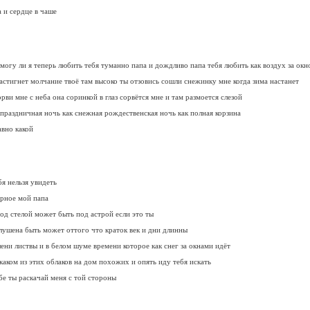
 и сердце в чаше
 могу ли я теперь любить тебя туманно папа и дождливо папа тебя любить как воздух за окн
астигнет молчание твоё там высоко ты отзовись сошли снежинку мне когда зима настанет
рви мне с неба она соринкой в глаз сорвётся мне и там размоется слезой
 праздничная ночь как снежная рождественская ночь как полная корзина
вно какой
бя нельзя увидеть
ерное мой папа
под стелой может быть под астрой если это ты
лушена быть может оттого что краток век и дни длинны
ени листвы и в белом шуме времени которое как снег за окнами идёт
каком из этих облаков на дом похожих и опять иду тебя искать
бе ты раскачай меня с той стороны