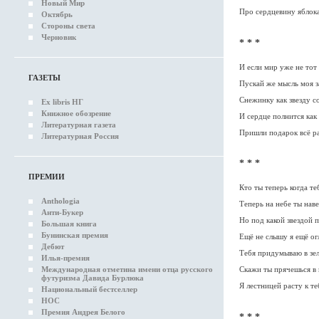
Новый Мир
Про сердцевину яблока
Октябрь
Стороны света
Черновик
* * *
И если мир уже не тот
ГАЗЕТЫ
Пускай же мысль моя з
Снежинку как звезду со
Ex libris НГ
Книжное обозрение
И сердце полнится как
Литературная газета
Пришли подарок всё ра
Литературная Россия
* * *
ПРЕМИИ
Кто ты теперь когда те
Anthologia
Теперь на небе ты нав
Анти-Букер
Но под какой звездой 
Большая книга
Бунинская премия
Ещё не слышу я ещё ог
Дебют
Тебя придумываю в зел
Илья-премия
Скажи ты прячешься в 
Международная отметина имени отца русского
футуризма Давида Бурлюка
Я лестницей расту к те
Национальный бестселлер
НОС
Премия Андрея Белого
* * *