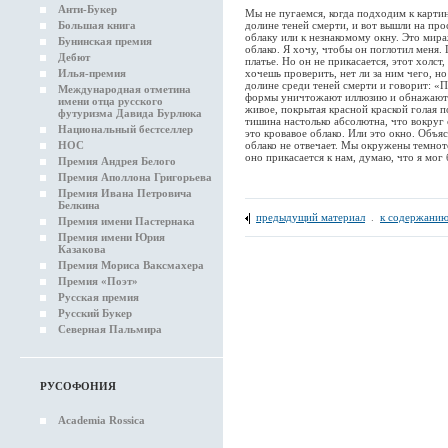
Анти-Букер
Мы не пугаемся, когда подходим к картин
долине теней смерти, и вот вышли на пр
Большая книга
облаку или к незнакомому окну. Это мира
Бунинская премия
облако. Я хочу, чтобы он поглотил меня. 
Дебют
платье. Но он не прикасается, этот холст
хочешь проверить, нет ли за ним чего, но
Илья-премия
долине среди теней смерти и говорит: «
Международная отметина
формы уничтожают иллюзию и обнажают и
имени отца русского
живое, покрытая красной краской голая п
футуризма Давида Бурлюка
тишина настолько абсолютна, что вокруг
Национальный бестселлер
это кровавое облако. Или это окно. Объя
облако не отвечает. Мы окружены темнотой
НОС
оно прикасается к нам, думаю, что я мог 
Премия Андрея Белого
Премия Аполлона Григорьева
Премия Ивана Петровича
Белкина
предыдущий материал
.
к содержанию
Премия имени Пастернака
Премия имени Юрия
Казакова
Премия Мориса Ваксмахера
Премия «Поэт»
Русская премия
Русский Букер
Северная Пальмира
РУСОФОНИЯ
Academia Rossica