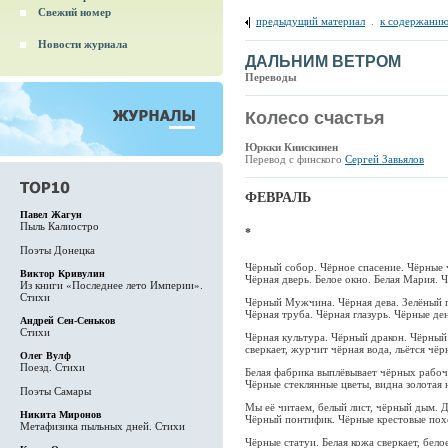
Свежий номер
предыдущий материал
.
к содержанию
Новости журнала
ДАЛЬНИМ ВЕТРОМ
Переводы
Колесо счастья
Юркки Киискинен
Перевод с финского
Сергей Завьялов
ФЕВРАЛЬ
Павел Жагун
Пыль Калиостро
*
Поэты Донецка
Чёрный собор. Чёрное спасение. Чёрные 
Виктор Кривулин
Чёрная дверь. Белое окно. Белая Мария. 
Из книги «Последнее лето Империи».
Стихи
Чёрный Мужчина. Чёрная дева. Зелёный п
Чёрная труба. Чёрная глазурь. Чёрные ден
Андрей Сен-Сеньков
Стихи
Чёрная культура. Чёрный дракон. Чёрный
сверкает, журчит чёрная вода, льётся чёр
Олег Вулф
Поезд. Стихи
Белая фабрика выплёвывает чёрных рабочи
Чёрные стеклянные цветы, видна золотая 
Поэты Самары
Мы её читаем, белый лист, чёрный дым. 
Никита Миронов
Чёрный понтифик. Чёрные крестовые пох
Метафизика пыльных дней. Стихи
Чёрные статуи. Белая кожа сверкает, бело