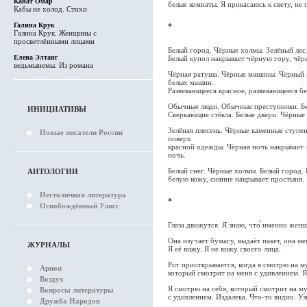
Канат Омар
белые комнаты. Я прикасаюсь к свету, не 
Кабы не холод. Стихи
Галина Крук
*
Галина Крук. Женщины с
просветлёнными лицами
Белый город. Чёрные холмы. Зелёный лес
Елена Элтанг
Белый купол накрывает чёрную гору, чёрн
ведьмынемы. Из романа
Чёрная ратуша. Чёрные машины. Чёрный 
белых машин.
Развевающееся красное, развевающееся бе
Обычные люди. Обычные преступники. Бе
ИНИЦИАТИВЫ
Сверкающие стёкла. Белые двери. Чёрные
Зелёная плесень. Чёрные каменные ступе
Новые писатели России
поверх
красной одежды. Чёрная ночь накрывает 
ночь.
Белый снег. Чёрные холмы. Белый город. 
АНТОЛОГИИ
белую кожу, сияние накрывает простыня.
Нестоличная литература
*
Освобождённый Улисс
Глаза движутся. Я знаю, что́ именно женщ
Она изучает бумагу, выдаёт пакет, она ме
ЖУРНАЛЫ
Я её вижу. Я не вижу своего лица.
Рот приоткрывается, когда я смотрю на 
Арион
который смотрит на меня с удивлением. Я
Воздух
Я смотрю на себя, который смотрит на м
Вопросы литературы
с удивлением. Издалека. Что-то видно. Уз
Дружба Народов