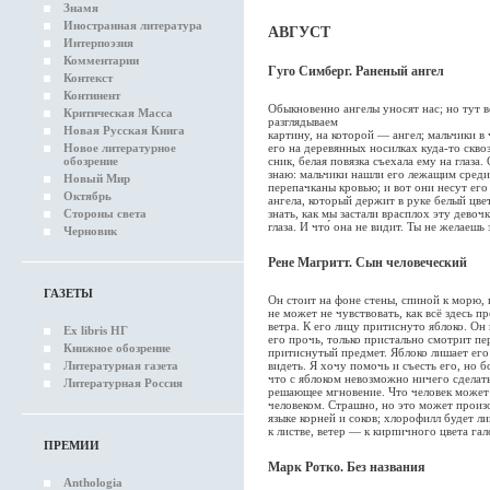
Знамя
Иностранная литература
АВГУСТ
Интерпоэзия
Комментарии
Гуго Симберг. Раненый ангел
Контекст
Континент
Обыкновенно ангелы уносят нас; но тут 
Критическая Масса
разглядываем
Новая Русская Книга
картину, на которой — ангел; мальчики 
его на деревянных носилках куда-то скво
Новое литературное
сник, белая повязка съехала ему на глаза. 
обозрение
знаю: мальчики нашли его лежащим среди
Новый Мир
перепачканы кровью; и вот они несут его
Октябрь
ангела, который держит в руке белый цве
знать, как мы застали врасплох эту девоч
Стороны света
глаза. И что́ она не видит. Ты не желаешь 
Черновик
Рене Магритт. Сын человеческий
ГАЗЕТЫ
Он стоит на фоне стены, спиной к морю, 
не может не чувствовать, как всё здесь 
ветра. К его лицу притиснуто яблоко. Он
Ex libris НГ
его прочь, только пристально смотрит пе
Книжное обозрение
притиснутый предмет. Яблоко лишает ег
видеть. Я хочу помочь и съесть его, но б
Литературная газета
что с яблоком невозможно ничего сделат
Литературная Россия
решающее мгновение. Что человек может 
человеком. Страшно, но это может произо
языке корней и соков; хлорофилл будет ли
к листве, ветер — к кирпичного цвета гал
ПРЕМИИ
Марк Ротко. Без названия
Anthologia