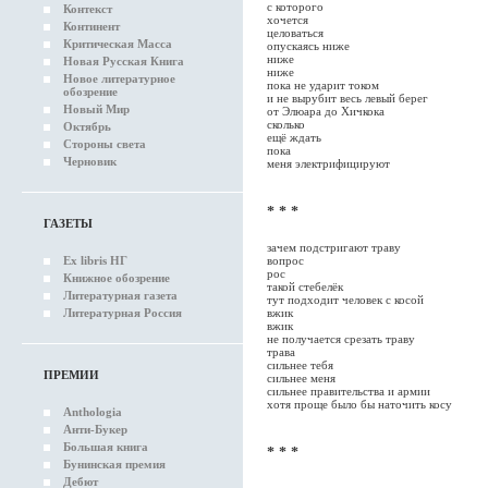
с которого
Контекст
хочется
Континент
целоваться
Критическая Масса
опускаясь ниже
ниже
Новая Русская Книга
ниже
Новое литературное
пока не ударит током
обозрение
и не вырубит весь левый берег
Новый Мир
от Элюара до Хичкока
сколько
Октябрь
ещё ждать
Стороны света
пока
Черновик
меня электрифицируют
* * *
ГАЗЕТЫ
зачем подстригают траву
Ex libris НГ
вопрос
рос
Книжное обозрение
такой стебелёк
Литературная газета
тут подходит человек с косой
Литературная Россия
вжик
вжик
не получается срезать траву
трава
сильнее тебя
ПРЕМИИ
сильнее меня
сильнее правительства и армии
хотя проще было бы наточить косу
Anthologia
Анти-Букер
Большая книга
* * *
Бунинская премия
Дебют