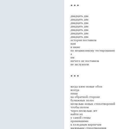
* * *
двадцать два
двадцать два
двадцать два
двадцать два
двадцать два
двадцать два
двадцать два
история поставила
нам
в июне
по независимому тестированию
а
им
ничего не поставила
не заслужили
* * *
когда клею новые обои
всегда
пишу
на обратной стороне
бумажных полос
несколько новых стихотворений
чтобы потом
через несколько лет
найти их
у самой стены
приникшими
к холодным кирпичам
маленькие стихотворения