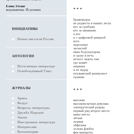
Елена Элтанг
* * *
ведьмынемы. Из романа
браконьеры
не редкость в наших лесах
кто за грибами
ИНИЦИАТИВЫ
кто за шишками
а кто
и с цифровой камерой
Новые писатели России
всех
переловит
лесничий
иван бодхидхарма
и сразу в печь
АНТОЛОГИИ
нечего лазить там
где живёт
Нестоличная литература
нирвана
и её лидер
Освобождённый Улисс
итальянский коммунист
грамши
ЖУРНАЛЫ
* * *
Арион
высокая
Воздух
высоковольтная девушка
электрический разряд
Вопросы литературы
первый ряд второе место
Дружба Народов
какое место
Знамя
лёгкая
ломкая
Иностранная литература
эйфелева
Интерпоэзия
эолова флейта
Комментарии
фея минарета