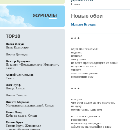
Стихи
Новые обои
Максим Бородин
* * *
Павел Жагун
Пыль Калиостро
один мой знакомый
недавно
Поэты Донецка
написал
что у меня
Виктор Кривулин
из всего происходящего со мной
Из книги «Последнее лето Империи».
получаются стихи
Стихи
так вот
это стихотворение
Андрей Сен-Сеньков
я посвящаю ему
Стихи
Олег Вулф
Поезд. Стихи
* * *
Поэты Самары
говорят
Никита Миронов
что если долго-долго смотреть
Метафизика пыльных дней. Стихи
на луну
можно стать идиотом
Канат Омар
Кабы не холод. Стихи
вот и я каждую ночь
говорю это
Галина Крук
плюшевому медведю
Галина Крук. Женщины с
забытому на скамейке в саду
просветлёнными лицами