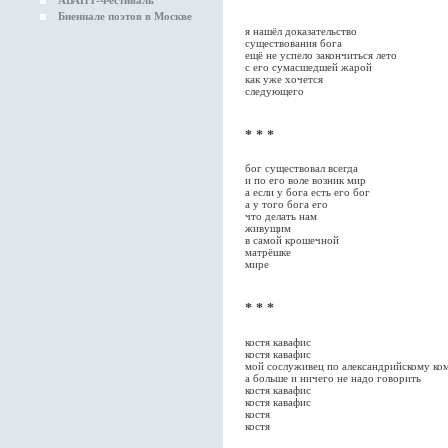
АВАНТ-Фестиваль
Биеннале поэтов в Москве
я нашёл доказательство
существования бога
ещё не успело закончиться лето
с его сумасшедшей жарой
как уже хочется
следующего
* * *
бог существовал всегда
и по его воле возник мир
а если у бога есть его бог
а у того бога его
что делать нам
живущим
в самой крошечной
матрёшке
мире
* * *
костя кавафис
костя кавафис
мой сослуживец по александрийскому ко
а больше и ничего не надо говорить
костя кавафис
костя кавафис
костя
костя