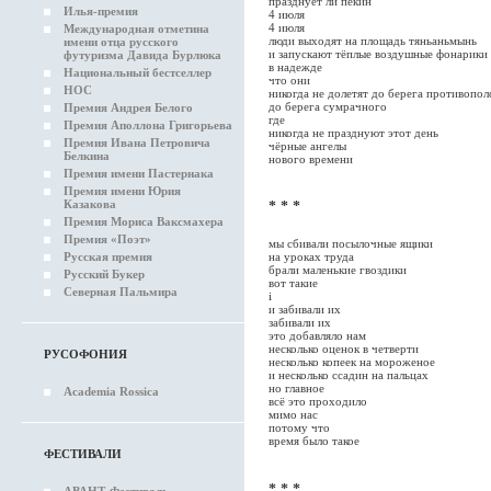
празднует ли пекин
Илья-премия
4 июля
4 июля
Международная отметина
люди выходят на площадь тяньаньмынь
имени отца русского
и запускают тёплые воздушные фонарики 
футуризма Давида Бурлюка
в надежде
Национальный бестселлер
что они
НОС
никогда не долетят до берега противопо
до берега сумрачного
Премия Андрея Белого
где
Премия Аполлона Григорьева
никогда не празднуют этот день
Премия Ивана Петровича
чёрные ангелы
Белкина
нового времени
Премия имени Пастернака
Премия имени Юрия
Казакова
* * *
Премия Мориса Ваксмахера
Премия «Поэт»
мы сбивали посылочные ящики
на уроках труда
Русская премия
брали маленькие гвоздики
Русский Букер
вот такие
Северная Пальмира
і
и забивали их
забивали их
это добавляло нам
несколько оценок в четверти
РУСОФОНИЯ
несколько копеек на мороженое
и несколько ссадин на пальцах
но главное
Academia Rossica
всё это проходило
мимо нас
потому что
время было такое
ФЕСТИВАЛИ
* * *