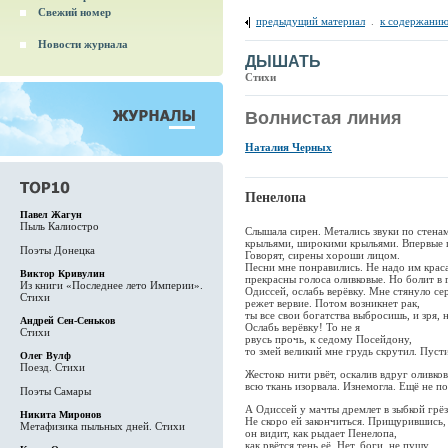
Свежий номер
предыдущий материал
.
к содержанию
Новости журнала
ДЫШАТЬ
Стихи
Волнистая линия
Наталия Черных
Пенелопа
Павел Жагун
Пыль Калиостро
Слышала сирен. Метались звуки по стенам
крыльями, широкими крыльями. Впервые п
Поэты Донецка
Говорят, сирены хороши лицом.
Песни мне понравились. Не надо им крас
Виктор Кривулин
прекрасны голоса оливковые. Но болит в 
Из книги «Последнее лето Империи».
Одиссей, ослабь верёвку. Мне стянуло се
Стихи
режет вервие. Потом возникнет рак,
ты все свои богатства выбросишь, и зря, н
Андрей Сен-Сеньков
Ослабь верёвку! То не я
Стихи
рвусь прочь, к седому Посейдону,
то змей великий мне грудь скрутил. Пуст
Олег Вулф
Поезд. Стихи
Жестоко нити рвёт, оскалив вдруг оливко
всю ткань изорвала. Изнемогла. Ещё не по
Поэты Самары
А Одиссей у мачты дремлет в зыбкой грёз
Никита Миронов
Не скоро ей закончиться. Прищурившись,
Метафизика пыльных дней. Стихи
он видит, как рыдает Пенелопа,
как рвётся тень её. Нет, боги, не пущу.