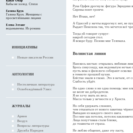
Канат Омар
Кабы не холод. Стихи
Рука Орфея дрогнула: фигура Эвридики в
Сирены поют громче.
Галина Крук
Галина Крук. Женщины с
Нет Итаки, нет!
просветлёнными лицами
А Одиссей у мачты вздрогнул: нет, не пу
Елена Элтанг
Рыдает Пенелопа так, что мечется всё чре
ведьмынемы. Из романа
Тогда ей говорит супруг:
накрой сегодня стол.
Я вскоре буду. Позови мне Телемаха.
ИНИЦИАТИВЫ
Волнистая линия
Новые писатели России
Наискось кистью: открылась любимая лини
Брось синусоиду, как недомытую ночью п
пусть века и филологи собирают осколки
в темноте прошлой кухни.
АНТОЛОГИИ
Блёстки эмали в глазах. Это в начале, от с
Слабость уйдёт.
Нестоличная литература
Ни одно слово и ни одна помощь: мне и
Освобождённый Улисс
не весят ни добродетели.
Я не хочу знать их веса.
Масса только у вечности и у Христа.
Но себя удержать сложнее,
ЖУРНАЛЫ
чем отказаться от нового пакетика чёрног
Выпадаю из каждого своего шага.
Арион
Пол мне как потолок, потолок наклоняетс
Лица попутчиков стали близки,
Воздух
до тошноты от страха.
Вопросы литературы
Не люблю общепит, даже эту пасту,
Дружба Народов