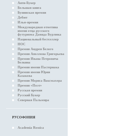
Анти-Букер
Большая книга
Бунинская премия
Дебют
Илья-премия
Международная отметина
имени отца русского
футуризма Давида Бурлюка
Национальный бестселлер
НОС
Премия Андрея Белого
Премия Аполлона Григорьева
Премия Ивана Петровича
Белкина
Премия имени Пастернака
Премия имени Юрия
Казакова
Премия Мориса Ваксмахера
Премия «Поэт»
Русская премия
Русский Букер
Северная Пальмира
РУСОФОНИЯ
Academia Rossica