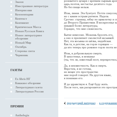
розоватого цезаря с крепким сырным ар
Знамя
царь поэтов, несчастье десятого года.
Иностранная литература
Но без пищи нельзя.
Интерпоэзия
Итак, линия. Эта бунтует. Почти синусои
Комментарии
но с каким острым ритмом. Надела.
Контекст
Срочно: стрижку, юбку по щиколотку и с
до Второго Пришествия. В воскресенье н
Континент
никакой более литературы,
Критическая Масса
Горацио, что мне словесность.
Новая Русская Книга
Бытие невесомо. Можешь бросить его,
Новое литературное
а оно и прилипнет смолистой косынкой.
обозрение
Нет, эта косынка из шёлка, индийская.
Новый Мир
Как та, в детстве, на горле горящем —
Октябрь
да кто теперь про роковое горло поэта не
Стороны света
Итак, в добровольную смерть.
Черновик
В запустенье, в незнанье
(ты, что ли, известный поэт, перекрестись
Да, в неизвестность. Как в смерть.
Впрочем, я не готова,
ГАЗЕТЫ
но вещее это пространство
мне порой говорит. На другом языке,
я понимаю его.
Ex libris НГ
Книжное обозрение
И да здравствую я. Ещё буду жить.
После того, как раскрошится это простра
Литературная газета
Литературная Россия
предыдущий материал
.
к содержанию
ПРЕМИИ
Anthologia