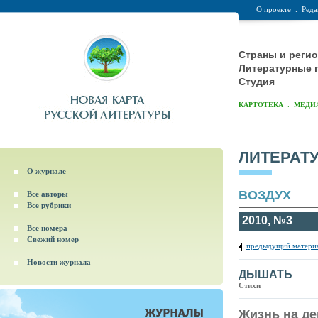
О проекте
.
Реда
Страны и реги
Литературные 
Студия
.
КАРТОТЕКА
МЕДИ
ЛИТЕРАТ
О журнале
ВОЗДУХ
Все авторы
Все рубрики
2010, №3
Все номера
Свежий номер
предыдущий матери
Новости журнала
ДЫШАТЬ
Стихи
Жизнь на де