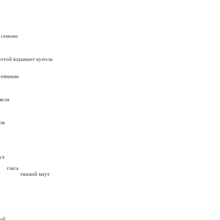
ни
й вздымает купола
ным
ла
а
ух
са
й кнут
й