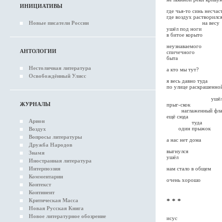
ИНИЦИАТИВЫ
где чья-то синь несчас
где воздух растворилс
на весу
Новые писатели России
ушёл под ноги
в битое корыто
неузнаваемого
АНТОЛОГИИ
спичечного
быта
Нестоличная литература
а кто мы тут?
Освобождённый Улисс
я весь давно туда
по улице раскрашенно
тру
ушё
ЖУРНАЛЫ
прыг-скок
наглаженный фла
ещё сюда
Арион
туда
один прыжок
Воздух
Вопросы литературы
а нас нет дома
Дружба Народов
выгнулся
Знамя
ушёл
Иностранная литература
нам стало в общем
Интерпоэзия
Комментарии
очень хорошо
Контекст
Континент
Критическая Масса
* * *
Новая Русская Книга
Новое литературное обозрение
исус