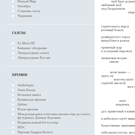
Новый Мир
мой брат родно
любимый мой
Октябрь
под балдахином
Стороны света
вздрогн
Черновик
вит
горячечного ворса
розовый божок
ГАЗЕТЫ
развёрнутого торса
вытрублен в рожок
Ex libris НГ
приятный жар
Книжное обозрение
в холодный пирожок
Литературная газета
Литературная Россия
малиновая ягодка
святая
всем знамо —
ПРЕМИИ
здесь он
козочек пасёт
горячей иволгой
Anthologia
весь в обм
Анти-Букер
но
воздух оп
Большая книга
Бунинская премия
поёт
Дебют
младенец
Илья-премия
дух привечный в клюв
Международная отметина имени отца русского
нес
футуризма Давида Бурлюка
в небесную снуёт мяк
Национальный бестселлер
божественно закатывая
НОС
Премия Андрея Белого
тебя милок тотчас заг