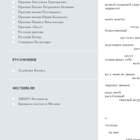
Премия Аполлона Григорьева
волной пунцовой сашу
Премия Ивана Петровича Белкина
защекочет
Премия имени Пастернака
Премия имени Юрия Казакова
жжёт жемчуг
Премия Мориса Ваксмахера
семе
сосуд
Премия «Поэт»
божественный
Русская премия
Русский Букер
где голос высото
Северная Пальмира
журчащим именем
рассеян
несут
толкая вверх себя
РУСОФОНИЯ
колоко
Academia Rossica
но у меня ни званья
ни кол
сверкает звеньев
ФЕСТИВАЛИ
надо мной
рассе́ченный
АВАНТ-Фестиваль
тяжёлый возд
Биеннале поэтов в Москве
гла
тяжки
о
господи
на мне
тебя пуска