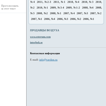
№4
2011, №2-3
2011, №1
2010, №4
2010, №3
2010,
Проголосовать
№2
2010, №1
2009, №3-4
2009, №1-2
2008, №4
2008,
за этот текст
№3
2008, №2
2008, №1
2007, №4
2007, №3
2007, №2
2007, №1
2006, №4
2006, №3
2006, №2
2006, №1
ПРОДАВЦЫ ВОЗДУХА
www.esterum.com
interbok.se
Контактная информация
E-mail:
info@vavilon.ru