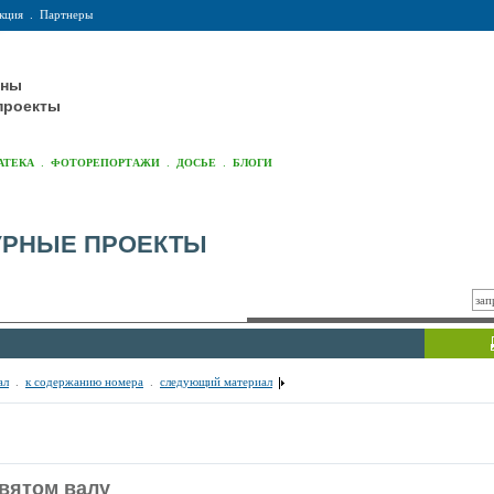
кция
.
Партнеры
оны
проекты
.
.
.
АТЕКА
ФОТОРЕПОРТАЖИ
ДОСЬЕ
БЛОГИ
УРНЫЕ ПРОЕКТЫ
ал
.
к содержанию номера
.
следующий материал
вятом валу