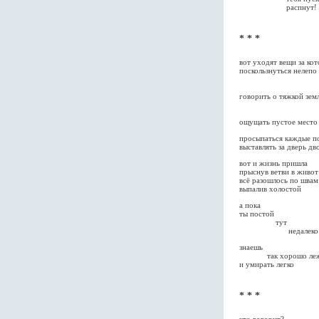
распнут!
* * *
вот уходят вещи за ко
поскользнуться нелепо
упас
леж
говорить о тяжкой зем
говор
о 
ощущать пустое место
просыпаться каждые п
выставлять за дверь дв
вот и жизнь пришла
прыснув ветви в живот
всё разошлось по швам
выпалив холостой
а пока
ты постой
тут
недалеко
знаешь
так хорошо леж
и умирать легко
* * *