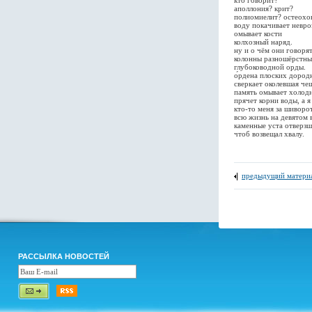
кто говорит?
аполлония? крит?
полиомиелит? остеохо
воду покачивает невро
омывает кости
колхозный наряд.
ну и о чём они говоря
колонны разношёрстны
глубоководной орды.
о́рдена плоских дород
сверкает околевшая че
память омывает холод
прячет корни воды, а 
кто-то меня за шиворо
всю жизнь на девятом в
каменные уста отверзш
чтоб возвещал хвалу.
предыдущий матери
РАССЫЛКА НОВОСТЕЙ