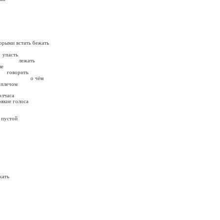
торыми встать бежать
ть
ать
ле
ить
чём
 плечом
олчаса
оякие голоса
 пустой
ать