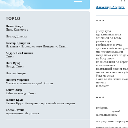
Александр Авербух
* * *
Павел Жагун
Пыль Калиостро
убегу туда
где каменная вода
Поэты Донецка
течением по веслу
режет слух
Виктор Кривулин
разбивается о суда
Из книги «Последнее лето Империи». Стихи
детская клеёная посуда
мы ледокол вызвали
Андрей Сен-Сеньков
когда мама ушла из до
Стихи
на босу ногу
по кисельным по бере
Олег Вулф
простоволоса
Поезд. Стихи
подмышкой прячет мал
мы ей: ты к нам не суй
Поэты Самары
бяка морская
а она со лба капли сма
Никита Миронов
молчит
Метафизика пыльных дней. Стихи
и ласкает
Канат Омар
Кабы не холод. Стихи
* * *
Галина Крук
Галина Крук. Женщины с просветлёнными лицами
пойдёшь
Елена Элтанг
чужой
ведьмынемы. Из романа
за гладкую косу
за средиземноморскую
нечаянной реки криву