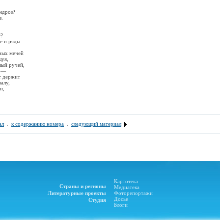
ндроз?
з.
т?
е и ряды
ных мечей
шуя,
ный ручей,
я —
т держит
алу,
и,
ал
.
к содержанию номера
.
следующий материал
Картотека
Страны и регионы
Медиатека
Литературные проекты
Фоторепортажи
Досье
Студия
Блоги