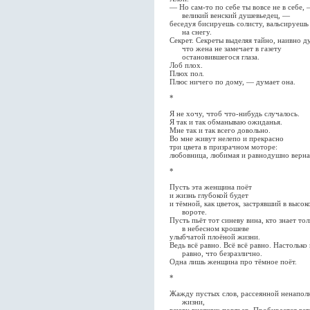
— Но сам-то по себе ты вовсе не в себе, 
великий венский душевьедец, —
беседуя бисируешь солисту, вальсируешь
на снегу.
Секрет. Секреты выделяя тайно, наивно д
что жена не замечает в газету
остановившегося глаза.
Лоб плох.
Плюх пол.
Плюс ничего по дому, — думает она.
*
Я не хочу, чтоб что-нибудь случалось.
Я так и так обманываю ожиданья.
Мне так и так всего довольно.
Во мне живут нелепо и прекрасно
три цвета в призрачном моторе:
любовница, любимая и равнодушно верна
*
Пусть эта женщина поёт
и жизнь глубокой будет
и тёмной, как цветок, застрявший в высок
вороте.
Пусть пьёт тот синеву вина, кто знает тол
в небесном крошеве
улыбчатой плоёной жизни.
Ведь всё равно. Всё всё равно. Настолько 
равно, что безразлично.
Одна лишь женщина про тёмное поёт.
*
Жажду пустых слов, рассеянной ненапол
жизни,
всюду висящих портьер. Пробирается вет