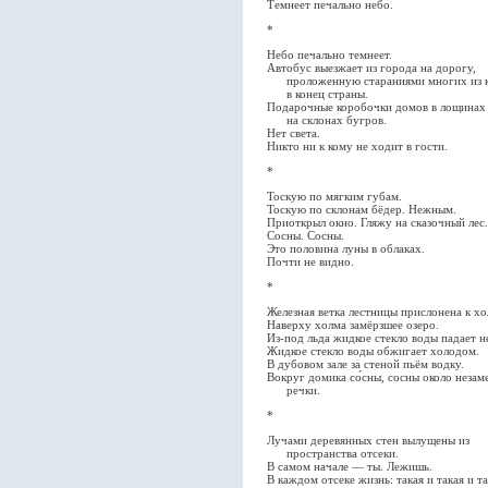
Темнеет печально небо.
*
Небо печально темнеет.
Автобус выезжает из города на дорогу,
проложенную стараниями многих из 
в конец страны.
Подарочные коробочки домов в лощинах
на склонах бугров.
Нет света.
Никто ни к кому не ходит в гости.
*
Тоскую по мягким губам.
Тоскую по склонам бёдер. Нежным.
Приоткрыл окно. Гляжу на сказочный лес.
Сосны. Сосны.
Это половина луны в облаках.
Почти не видно.
*
Железная ветка лестницы прислонена к хо
Наверху холма замёрзшее озеро.
Из-под льда жидкое стекло воды падает н
Жидкое стекло воды обжигает холодом.
В дубовом зале за стеной пьём водку.
Вокруг домика со́сны, сосны около неза
речки.
*
Лучами деревянных стен вылущены из
пространства отсеки.
В самом начале — ты. Лежишь.
В каждом отсеке жизнь: такая и такая и та