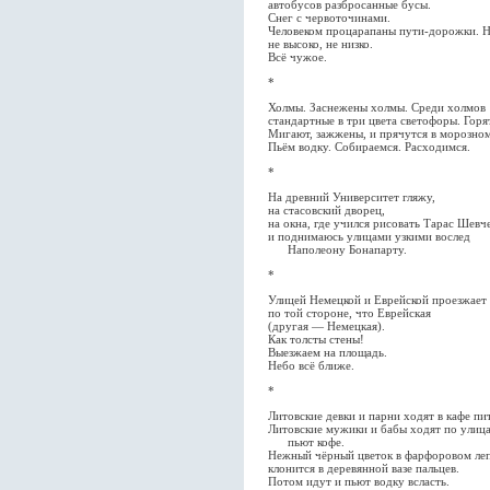
автобусов разбросанные бусы.
Снег с червоточинами.
Человеком процарапаны пути-дорожки. 
не высоко, не низко.
Всё чужое.
*
Холмы. Заснежены холмы. Среди холмов
стандартные в три цвета светофоры. Горят
Мигают, зажжены, и прячутся в морозном
Пьём водку. Собираемся. Расходимся.
*
На древний Университет гляжу,
на стасовский дворец,
на окна, где учился рисовать Тарас Шевч
и поднимаюсь улицами узкими вослед
Наполеону Бонапарту.
*
Улицей Немецкой и Еврейской проезжает
по той стороне, что Еврейская
(другая — Немецкая).
Как толсты стены!
Выезжаем на площадь.
Небо всё ближе.
*
Литовские девки и парни ходят в кафе пит
Литовские мужики и бабы ходят по улиц
пьют кофе.
Нежный чёрный цветок в фарфоровом леп
клонится в деревянной вазе пальцев.
Потом идут и пьют водку всласть.