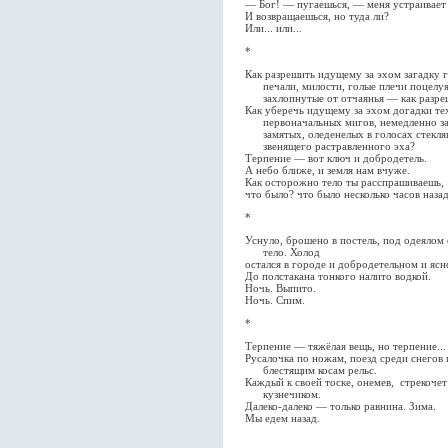
— Бог! — пугаешься, — меня устраивает
И возвращаешься, но туда ли?
Или... или...
*
Как разрешить идущему за эхом загадку г
печали, милости, голые плечи поцелуя
захлопнутые от отчаянья — как разре
Как уберечь идущему за эхом догадки те
первоначальных мигов, немедленно з
замятых, оледенелых в голосах стекл
звенящего растравленного эха?
Терпение — вот ключ и добродетель.
А небо ближе, и земля нам вчуже.
Как осторожно тело ты расспрашиваешь,
что было? что было несколько часов наза
*
Уснуло, брошено в постель, под одеялом
тело. Холод
остался в городе и добродетельном и ясн
До полстакана тонкого налито водкой.
Ночь. Выпито.
Ночь. Спим.
*
Терпение — тяжёлая вещь, но терпение...
Русалочка по ножам, поезд среди снегов 
блестящим косам рельс.
Каждый к своей тоске, онемев, стрекочет
кузнечиком.
Далеко-далеко — только равнина. Зима.
Мы едем назад.