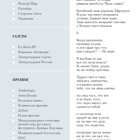
рявкали автобусы "Коль славен".
Новый Мир
Октябрь
Китайский знак держала Афродита.
Стороны света
Я руку протянул поправить
условье, бывшее меж нами.
Черновик
Знак заносило мокрыми снегами
у Белорусского вокзала.
6.
ГАЗЕТЫ
Когда произошло
изгнание из рая,
Ex libris НГ
и этот факт про что
нам говорит? — Не знаю.
Книжное обозрение
Литературная газета
И вообще-то как
Литературная Россия
всё это получилось?
Я, может быть, дурак,
но не пойму причину.
Ударил свет в глаза,
ПРЕМИИ
забилась электричка,
и я решил сказать
тебе, что ты лишь кличка,
Anthologia
ты след того, что нет
Анти-Букер
и не было, того,
Большая книга
что через много лет
Бунинская премия
оденется тобой
Дебют
и теплотою тела
Илья-премия
придёт ко мне в ночи,
Международная отметина
но ты про это дело
имени отца русского
пока что помолчи,
футуризма Давида Бурлюка
поскольку мы не знаем
Национальный бестселлер
ни за́ что, ни про что,
НОС
как с этим самым раем