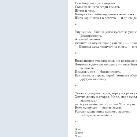
Освободи — и до свиданья.
Совы́ щёлк-щёлк всади в мышь.
Шуми и жми.
Клещ в юбки клёш вцепляется наверняка.
Шёлк карий канет в детство — и до свида
*
Упущенное. Юноша ушло кусает за уши с
Бесповоротно.
А зрелый человек
взглянет на опущенные руки свои — и пол
— Воро́ны вальс танцуют на снегу, — я г
*
Возвращение тяжёлая вещь, но возвращени
Ломлюсь в другую женщину — возлюбле
вечность.
И мышь у сов — босая нежить.
Как тяжело в гуртах людей ломиться лбом
другую женщину.
*
Уехал в сумерках герой, вернулся рано у
Хватил лишку и сгорел. Море, море сунь
выхлестает.
— Усуха лувмерки рогой, — Монтесума.
Нутром шукаю — вон те самые.
Ремонт кашне занял немного времени
sub specie aeternitatis.
*
Хлип.
Хлюп.
Хлоп.