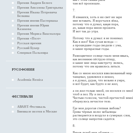
Премия Андрея Белого
там всё произошло.
Премия Аполлона Григорьева
7.
Премия Ивана Петровича
Белкина
Я измаялся, хоть и ни свет ни заря
мне вставать. Я ворочался лёжа,
Премия имени Пастернака
потому что я думал, какая пора,
Премия имени Юрия
ах, какая пора мною про́жита.
Казакова
И вот так до утра.
Премия Мориса Ваксмахера
Потому что я думал: я не понимал.
Премия «Поэт»
Как я жил? Как сухая колода —
Русская премия
а прошедшие годы сводили с ума,
Русский Букер
и какие прекрасные годы.
Северная Пальмира
Разноцветное солнце гнало меня ввысь,
как весеннюю пёструю птицу,
и какие мне лица навстречу лились,
потому что им нравилось литься.
РУСОФОНИЯ
Как со мною носился взволнованный мир
танцевал, удивлялся и нежил,
Academia Rossica
а я думал, дурак, что возьми я умри,
и всё будет, как будто и не жил,
а он жил только мной, он носился со мной
чтоб я пел. Ну и пел я.
ФЕСТИВАЛИ
Чистым голосом, чистой-пречистой зимо
обернулось нечистое тело.
АВАНТ-Фестиваль
Где моя дорогая степная любовь?
Биеннале поэтов в Москве
Грива чёрных волос кобылицы
растворяется в воздухе в сумерках слов,
это солнце напротив садится.
8.
Взрыв лучей меж облаков —