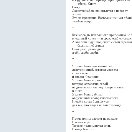
обоям. Сижу.
Сижу.
Ложится набок, вписывается в поворот
жизнь.
Это возвращение. Возвращение нам обо
тяжёлая вещь.
*
Без надежды нежданного прибежища не б
внезапный хруст — и сразу озяб от страх
А это тёмен дуб под снегом свои заразго
былины-небылицы.
Смог разобрать одно:
люби, люби, люби.
*
Я хотел быть девственницей,
девственницей, которая увидела
сонм святых
и спасла Францию.
Я хотел быть морем,
которое отравлено серой
на двести метров под поверхностью
и ниже.
Я хотел быть учёным,
обручённым сообразительности.
И ещё я хотел быть лучом
для тех, кто видит во мне темноту.
*
Посмотри на рассвет на вокзале.
Пьяный идёт.
Тяжело поднимаются веки.
Наледь блестит.