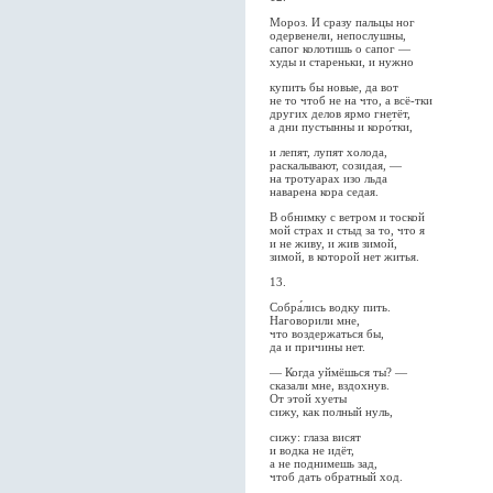
Мороз. И сразу пальцы ног
одервенели, непослушны,
сапог колотишь о сапог —
худы и стареньки, и нужно
купить бы новые, да вот
не то чтоб не на что, а всё-тки
других делов ярмо гнетёт,
а дни пустынны и коро́тки,
и лепят, лупят холода,
раскалывают, созидая, —
на тротуарах изо льда
наварена кора седая.
В обнимку с ветром и тоской
мой страх и стыд за то, что я
и не живу, и жив зимой,
зимой, в которой нет житья.
13.
Собра́лись водку пить.
Наговорили мне,
что воздержаться бы,
да и причины нет.
— Когда уймёшься ты? —
сказали мне, вздохнув.
От этой хуеты
сижу, как полный нуль,
сижу: глаза висят
и водка не идёт,
а не поднимешь зад,
чтоб дать обратный ход.