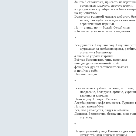
За что б схватиться, присесть на корточк
уставиться, молчать, достать ключи,
в пустую комнату забраться и быть невзр
но приемлемым!
Возле огня гонимой мыслью щебетать без
то же, что щебетал всегда на птичьем
ограниченном наречьи.
Но — улица, но — белый, белый снег,
и белое лицо её не отыскать — далёко.
*
Всё рушится. Текущий год. Текущий пото
шуршащая за колбасою крыса, разбит
столы — а был пожар,
а сне́га не убрали с крыши.
Всё так безропотно, лишь перепады
погоды да таинственный полёт
фонарных духов заставляют сжаться
и прийти в себя.
Немного водки.
*
Все съехались: узбеки, латыши, эстонцы,
молдаване, белорусы, армяне, украин
таджики и кипчаки.
Пьют водку. Говорят. Решают.
Азербайджанец кофе нам несёт. Туркмен 
Ползает троллейбус.
Все, все разъедутся, падут в небытиё.
Дешёвая, безропотна, безвкусна, моя душ
эту зиму.
*
На центральной улице Вильнюса два евре
круглогубцами дешёвые клипсы.