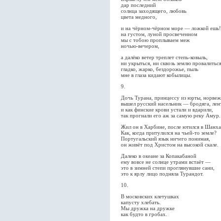
дар последний
солнца заходящего, любовь
цвета медного,
и на чёрном-чёрном море — ложкой ешь
на густом, луной просвеченном
мы с тобою проплываем меж
ночью-вечером,
а далёко ветер треплет степь-ковыль,
ни укрыться, ни сквозь землю провалитьс
гладко, жарко, бездорожье, пыль
мне в глаза кидают кобылицы.
9.
Дочь Турана, принцессу из юрты, норвеж
вышел русский насельник — бродяга, лен
и как финские крови устали и вдарили,
так прогнали его аж за самую реку Амур.
Жил он в Харбине, после ютился в Шанха
Как, когда притулился на чьей-то земле?
Португальский язык ничего понимая,
он живёт под Христом на высокой скале.
Далеко в океане за Копакабаной
ему вовсе не солнце утрами встаёт —
это в зимней степи проглянувшие сани,
это к ярлу лицо подняла Турандот.
10.
В московских клетушках
капусту хлебать.
Мы дружка на дружке
как будто в гробах.