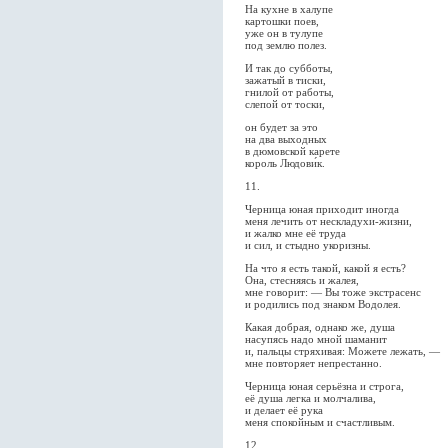
На кухне в халупе
картошки поев,
уже он в тулупе
под землю полез.
И так до субботы,
зажатый в тиски,
гнилой от работы,
слепой от тоски,
он будет за это
на два выходных
в дюмовской карете
король Людови́к.
11.
Черница юная приходит иногда
меня лечить от нескладухи-жизни,
и жалко мне её труда
и сил, и стыдно укоризны.
На что я есть такой, какой я есть?
Она, стесняясь и жалея,
мне говорит: — Вы тоже экстрасенс
и родились под знаком Водолея.
Какая добрая, однако же, душа
насупясь надо мной шаманит
и, пальцы стряхивая: Можете лежать, —
мне повторяет непрестанно.
Черница юная серьёзна и строга,
её душа легка и молчалива,
и делает её рука
меня спокойным и счастливым.
12.