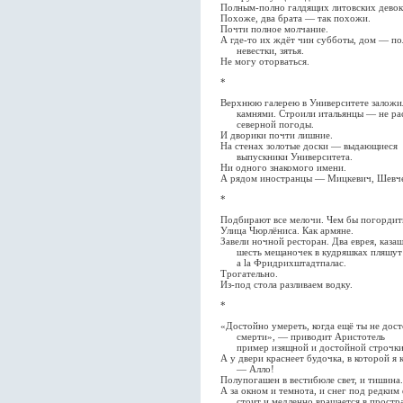
Полным-полно галдящих литовских девок 
Похоже, два брата — так похожи.
Почти полное молчание.
А где-то их ждёт чин субботы, дом — по
невестки, зятья.
Не могу оторваться.
*
Верхнюю галерею в Университете заложи
камнями. Строили итальянцы — не ра
северной погоды.
И дворики почти лишние.
На стенах золотые доски — выдающиеся
выпускники Университета.
Ни одного знакомого имени.
А рядом иностранцы — Мицкевич, Шевче
*
Подбирают все мелочи. Чем бы погордит
Улица Чюрлёниса. Как армяне.
Завели ночной ресторан. Два еврея, казаш
шесть мещаночек в кудряшках пляшут
а la Фридрихштадтпалас.
Трогательно.
Из-под стола разливаем водку.
*
«Достойно умереть, когда ещё ты не дос
смерти», — приводит Аристотель
пример изящной и достойной строчки
А у двери краснеет будочка, в которой я 
— Алло!
Полупогашен в вестибюле свет, и тишина.
А за окном и темнота, и снег под редким
стоит и медленно вращается в простра