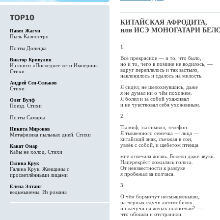
КИТАЙСКАЯ АФРОДИТА,
или ИСЭ МОНОГАТАРИ БЕЛ
Павел Жагун
Пыль Калиостро
1.
Поэты Донецка
Всё прекрасное — и то, что было,
Виктор Кривулин
но и то, чего в помине не водилось, —
Из книги «Последнее лето Империи».
вдруг переплелось и так застыло,
Стихи
наклонилось и сдалось на милость.
Андрей Сен-Сеньков
Я сидел, не шелохнувшись, даже
Стихи
я не думал ни о чём похожем.
Я болел и за собой ухаживал
Олег Вулф
и не чувствовал себя ухоженным.
Поезд. Стихи
2.
Поэты Самары
Ты миф, ты символ, телефон.
Никита Миронов
Я тыквенного семечка — лица —
Метафизика пыльных дней. Стихи
китайский знак, съезжая в сон,
увлёк с собой, и щебетом птенца
Канат Омар
Кабы не холод. Стихи
мне отвечала жизнь. Болели даже звуки.
Наперекрёст ложились голоса.
Галина Крук
От неизвестности к разлуке
Галина Крук. Женщины с
я пробежал за полчаса.
просветлёнными лицами
3.
Елена Элтанг
ведьмынемы. Из романа
О чём бормочут несмышлёныши,
на чёрных едучи автомобилях
и плачучи на жёнах полночью? —
что обошли и отстранили.