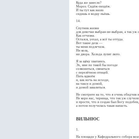
Куда же занесло?
Мороз. Сидёж-пиздёж.
И ты тут как назло
сидишь и водку пьёшь.
14.
Спутник жизни
для девочки выбран-не-выбран, а так уж 
Как отчизна.
Остался, уехал, а всё ты оттуда.
Вот такие дела —
ты меня подлечила.
Ни кола,
ни двора. Холода лупят люто.
Я за щёку хватаюсь.
Эх, мне по такой бы погоде
созвониться, связаться
с перелётною птицей.
Пить вдвоём
и, как ночь на исходе,
на такси и домой,
и домой завалиться.
Не смотрите на то, что я очень обидчив и
Не кори нас, черница, что так уж случило
и прости, что я создан был Богу подобен,
а потом получилась такая напасть.
ВИЛЬНЮС
1.
На площади у Кафедрального собора воз