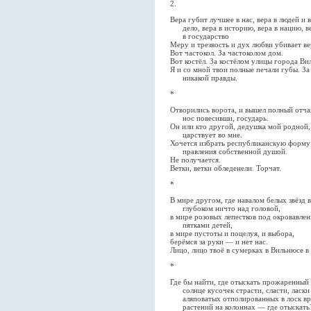
2.
Вера губит лучшее в нас, вера в людей и 
дело, вера в историю, вера в нацию, в
в государство
Меру и трезвость и дух любви убивает ве
Вот частокол. За частоколом дом.
Вот костёл. За костёлом улицы города Ви
Я и со мной твои полные печали губы. За
никакой правды.
*
Отворились ворота, и вышел полный отча
нос повесивши, государь.
Он или кто другой, дедушка мой родной,
царствует во мне.
Хочется избрать республиканскую форму
правления собственной душой.
Не получается.
Ветки, ветки обледенели. Торчат.
*
В мире другом, где навалом белых звёзд 
глубоком ничто над головой,
в мире розовых лепестков под окровавле
пятками детей,
в мире пустоты и поцелуя, и выбора,
берёмся за руки — и нет нас.
Лицо, лицо твоё в сумерках в Вильнюсе в 
*
Где бы найти, где отыскать прожаренный
солнце кусочек страсти, сласти, ласки
аляповатых отполированных в лоск в
растений на колоннах — где отыскать