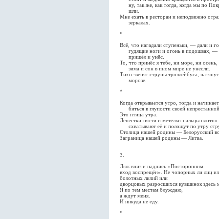
ну, так же, как тогда, когда мы по Пок
шли.
Мне ехать в ресторан и неподвижно отра
зеркалах.
*
Всё, что нагадали ступеньки, — дали и г
гудящие ноги и огонь в подошвах, — 
пришёл и унёс.
То, что принёс я тебе, ни море, ни осень,
зима и сон в ином мире не унесли.
Тихо звенят струны троллейбуса, натянут
морозе.
*
Когда открывается утро, тогда и начинает
биться в глупости своей непрестанной
Это птица утра.
Лепестки-пясти и метёлки-пальцы плотно
схватывают её и полощут по утру стр
Столица нашей родины — Белорусский во
Заграница нашей родины — Литва.
3.
Люк вниз и надпись «Посторонним
вход воспрещён». Не чопорных ли лиц и
болотных лилий или
дворцовых разросшихся кувшинок здесь 
Я по тем местам блуждаю,
а ждут меня.
И никуда не еду.
*