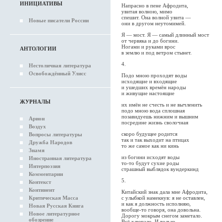
ИНИЦИАТИВЫ
Напрасно в пене Афродита,
увитая волною, мимо
спешит. Она волной увита —
Новые писатели России
они в другом неутомимей.
Я — мост. Я — самый длинный мост
от червяка и до богини.
Ногами и руками врос
АНТОЛОГИИ
в землю и под ветром стынет.
4.
Нестоличная литература
Освобождённый Улисс
Подо мною проходят воды
исходящие и входящие
и ушедших времён народы
и живущие настоящие
ЖУРНАЛЫ
их имён не счесть и не вычленить
подо мною вода сплошная
позавидуешь нижним и вышним
Арион
посредине жизнь сволочная
Воздух
скоро будущее родится
Вопросы литературы
так и так выходит на птицах
Дружба Народов
то же самое как ни кинь
Знамя
из богини исходят воды
Иностранная литература
то-то будут сухие роды
Интерпоэзия
страшный выблядок вундеркинд
Комментарии
5.
Контекст
Континент
Китайский знак дала мне Афродита,
с улыбкой намекнув: я не оставлен,
Критическая Масса
и как я должность исполняю,
Новая Русская Книга
вообще-то говоря, она довольна.
Новое литературное
Дорогу мокрым снегом заметало.
обозрение
Всё хлюпало. И только