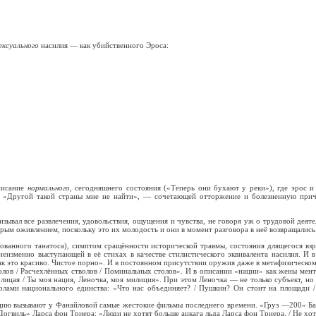
ексуального
насилия — как убийственного Эроса:
писание
нормального,
сегодняшнего состояния («Теперь они бухают у реки»), где эрос и
й: «Другой такой страны мне не найти», — сочетающей отторжение и болезненную прич
зывал все развлечения, удовольствия, ощущения и чувства, не говоря уж о трудовой деяте
рым оживлением, поскольку это их молодость и они в момент разговора в неё возвращались
рованного танатоса), симптом сращённости исторической травмы, состояния длящегося вз
 неизменно выступающей в её стихах в качестве стилистического эквивалента насилия. 
ак это красиво. Чистое порно». И в постоянном присутствии оружия даже в метафизическом
олов / Расчехлённых стволов / Поминальных столов». И в описании «нации» как жены мент
нолицая / Ты моя нация, Леночка, моя милиция». При этом Леночка — не только субъект, но 
волами национального единства: «Что нас объединяет? / Пушкин? Он стоит на площади /
ию вызывают у Фанайловой самые жестокие фильмы последнего времени. «Груз —200» Балаба
. «Догвиль» Ларса фон Триера: «Люди не хотят больше ацкага льда Ларса фон Триера, / Не хот