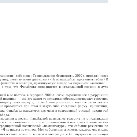
ганистан» (сборник «Трансильвания беспокоит», 2002), придали новое
тину, политическим диагнозам («Не возвращайся: здесь опять гебня / И
им фашистам и милиции, практикующей айкидо на вверенном населении....
я о том, что Фанайлова возвращается к «гражданской поэзии» в духе
ший в её поэтике в середине 2000-х, слом, выразившийся в разрушении
ой инерции, — всё это каким-то непрямым образом претворяет в поэтику
 литературную форму до полной неощутимости и научить слово хватать
 не провалиться при этом в какую-либо соседнюю форму: причитания,
ена Фанайлова выделяется для меня в современной русской поэзии той
вобода».
отношении к поэзии Фанайловой правильнее говорить не о политизации
но в этом отношении то, что источником новой поэтической манеры сама
 традиционной поэтической «номенклатуре» эти события разнесены по
 «Я не писала почти год. Моя собственная личность казалось мне вполне
ляет о своей новой поэтической интонации: «Это внутренняя интонация