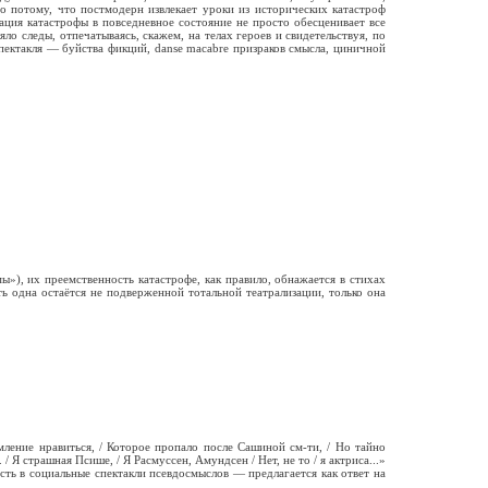
о потому, что постмодерн извлекает уроки из исторических катастроф
ация катастрофы в повседневное состояние не просто обесценивает все
ло следы, отпечатываясь, скажем, на телах героев и свидетельствуя, по
спектакля — буйства фикций, danse macabre призраков смысла, циничной
»), их преемственность катастрофе, как правило, обнажается в стихах
ь одна остаётся не подверженной тотальной театрализации, только она
емление нравиться, / Которое пропало после Сашиной см-ти, / Но тайно
 страшная Псише, / Я Расмуссен, Амундсен / Нет, не то / я актриса...»
ость в социальные спектакли псевдосмыслов — предлагается как ответ на