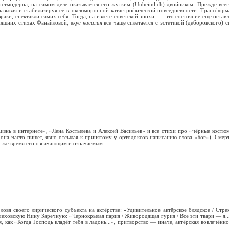
остмодерна, на самом деле оказывается его жутким (Unheimlich) двойником. Прежде всег
мазывая и стабилизируя её в оксюморонной катастрофической повседневности. Трансформ
аки, спектакли самих себя. Тогда, на излёте советской эпохи, — это состояние ещё оставля
дняшних стихах Фанайловой,
вкус насилия
всё чаще сплетается с эстетикой (деборовского) 
знь в интернете», «Лена Костылева и Алексей Васильев» и все стихи про «чёрные костюмы
 она часто пишет, явно отсылая к принятому у ортодоксов написанию слова «Бог»). Смерт
то же время его означающим и означаемым:
ловя своего лирического субъекта на актёрстве: «Удивительное актёрское блядское / Стр
ховскую Нину Заречную: «Чернокрылая пария / Живородящая гурия / Все эти твари — я... / Я
 как «Когда Господь кладёт тебя в ладонь...», притворство — иначе, актёрская вовлечённ