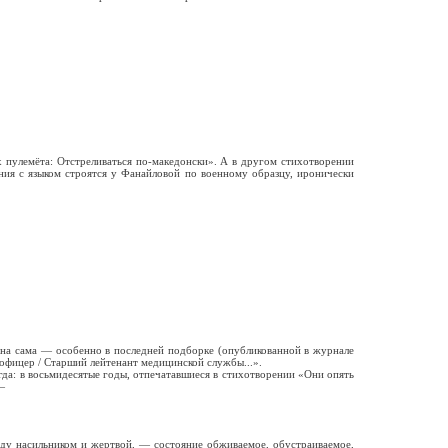
х пулемёта: Отстреливаться по-македонски». А в другом стихотворении
ения с языком строятся у Фанайловой по военному образцу, иронически
 она сама — особенно в последней подборке (опубликованной в журнале
 офицер / Старший лейтенант медицинской службы...».
гда: в восьмидесятые годы, отпечатавшиеся в стихотворении «Они опять
—
ду насильником и жертвой, — состояние обживаемое, обустраиваемое,