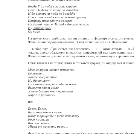
Когда Г-дь тебя в ладонь кладёт,
Пока Он дело до конца не доведёт
И до истерики тебя не доведёт
И не сомнёт тебя как маленький фольгу
Конфету шоколадную сожрав
Не думай: что ж Ты гад я больше не могу
Ну, притворись
:
Он прав
На почве этого актёрства, как ни странно, и формируется та стратеги
Фанайловой
стратегия отказа
. О ней точно написал Ст. Львовский:
... в сборнике «Трансильвания беспокоит» ... и — окончательно — в 
текстах
отказ
облекается в практику непрерывной трансформации: как т
Фанайловой — длящийся непрерывный излом, обнажающий строение мира 
Отказ касается не только языка и стиховой формы, он определяет и спос
Меня волнует чистая ненависть
Её лезвиё...
Дайте мне рвотное
Ни дают нихуя
Ни снотворное, ни слабительное
Вынести этот ужас
У меня больше нету мужества
Дорогие родители
или
Боже, Боже,
Куда опускаться ниже
Кому запрещать: я тебя ненавижу
Кого прощать
Как мне жить
Убери от меня эти рожи...
Фанайлову, как и придуманного ею Катулла, волнует лишь «нечто быстр