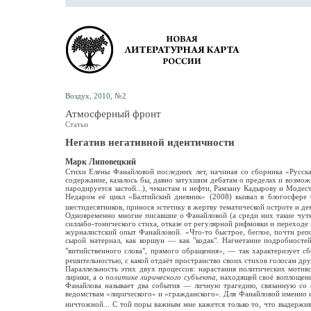
Воздух, 2010, №2
Атмосферный фронт
Статьи
Негатив негативной идентичности
Марк Липовецкий
Стихи Елены Фанайловой последних лет, начиная со сборника «Русска
содержание, казалось бы, давно затухшим дебатам о пределах и возмож
пародируется застой...), чекистам и нефти, Рамзану Кадырову и Модест
Недаром её цикл «Балтийский дневник» (2008) вызвал в блогосфер
шестидесятников, принося эстетику в жертву тематической остроте и 
Одновременно многие писавшие о Фанайловой (а среди них такие чутки
силлабо-тонического стиха, отказе от регулярной рифмовки и переходе
журналистский опыт Фанайловой. «Что-то быстрое, беглое, почти реп
сырой материал, как коршун — как "кодак". Нагнетание подробносте
"витийственного слова", прямого обращения», — так характеризует 
решительностью, с какой отдаёт пространство своих стихов голосам др
Параллельность этих двух процессов: нарастания политических мотив
лирики, а о
политике лирического субъекта
, находящей своё воплощени
Фанайлова называет два события — личную трагедию, связанную со с
ведомствам «лирического» и «гражданского». Для Фанайловой именно
ничтожной... С той поры важным мне кажется только то, что выдержи