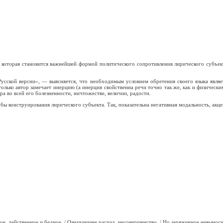
я, которая становится важнейшей формой политического сопротивления лирического субъе
«Русской версии», — выясняется, что необходимым условием обретения своего языка являе
олько автор замечает инерцию (а инерция свойственна речи точно так же, как и физически
во всей его болезненности, ничтожестве, величии, радости.
обы конструирования лирического субъекта. Так, показательна негативная модальность, акц
ое, действенное и бедное, / Означающее распад, несовершенство, / Но заряженное невынос