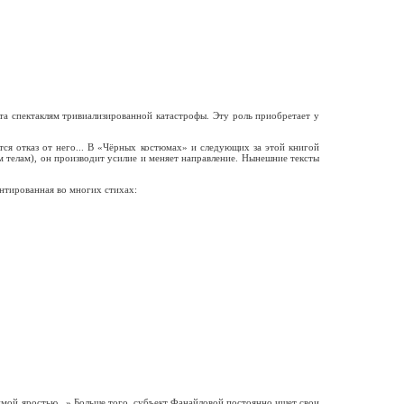
кта спектаклям тривиализированной катастрофы. Эту роль приобретает у
тся отказ от него... В «Чёрных костюмах» и следующих за этой книгой
м телам), он производит усилие и меняет направление. Нынешние тексты
ентированная во многих стихах:
имой яростью...» Больше того, субъект Фанайловой постоянно ищет свои