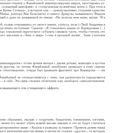
Диапазон отказов у Фанайловой неконтролируемо широк, простираясь от:
 «осязаемый камуфляж» и «георгиевская пулемётная лента»). При этом в
нве Брема Стокера», в котором она — демонстративно сохраняя единство
 Мины, доктора Ван Хельсинга) и самого Дракулы, называемого Владом
щей и даже не называемой по имени: «Ни волоска меж нами, милая / И в
й, только отказавшись от своего имени, статуса, пола («Твой Андрюша в
уда менее почтенные. Скажем: «Я становлюсь каким-то Киркоровым (...)
реди отражений лирического субъекта слишком часто, чтобы считать это
ого магазина в «Лена и люди» («она в прошлой жизни... была учителем
кинонарратив с точки зрения матери с двумя детьми, живущих в пустом
ебя другим, по логике Фанайловой, неизбежно приводит к тому самому
ом стихотворение, откуда был приведён фрагмент про Киркорова — им
Фанайловой не отождествляется с теми, чья идентичность определяется
 — в себе. Эта связь сложнее обличения или, наоборот, самоуничижения.
о возвышающего или очищающего эффекта:
и образами), сколько с солдатами, бандитами, пленниками, изгоями,
 менее его может убить всякий вполне законно и это не будет считаться
 цитированное выше: «Ходила в разведку за языком / Привела далеко языка
много наложения неисчислимых и ничем не схожих «других», от которых