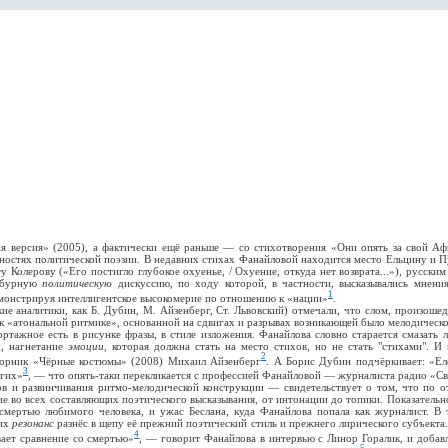
я версия» (2005), а фактически ещё раньше — со стихотворения «Они опять за свой Аф
ностях политической поэзии. В недавних стихах Фанайловой находится место Ельцину и Пу
у Колерову («Его постигло глубокое охуенье, / Охуение, откуда нет возврата...»), русск
е бурную
политическую
дискуссию, по ходу которой, в частности, высказывались мнени
1
демонстрируя интеллигентское высокомерие по отношению к «нации»
.
е аналитики, как Б. Дубин, М. Айзенберг, Ст. Львовский) отмечали, что слом, произошед
 к «атональной ритмике», основанной на сдвигах и разрывах возникающей было мелодическ
ортажное есть в рисунке фразы, в стиле изложения. Фанайлова словно старается смазать
й, нагнетание
эмоции,
которая должна стать на место стихов, но не стать "стихами". И
2
сборник «Чёрные костюмы» (2008) Михаил Айзенберг
. А Борис Дубин подчёркивает: «Ел
3
угих»
, — что опять-таки перекликается с профессией Фанайловой — журналиста радио «С
ов и развинчивания ритмо-мелодической конструкции — свидетельствует о том, что по 
е во всех составляющих поэтического высказывания, от интонации до топики. Показатель
мертью любимого человека, и ужас Беслана, куда Фанайлова попала как журналист. В
 их
резонанс
разнёс в щепу её прежний поэтический стиль и прежнего лирического субъекта.
4
вает сравнение со смертью»
, — говорит Фанайлова в интервью с Линор Горалик, и добав