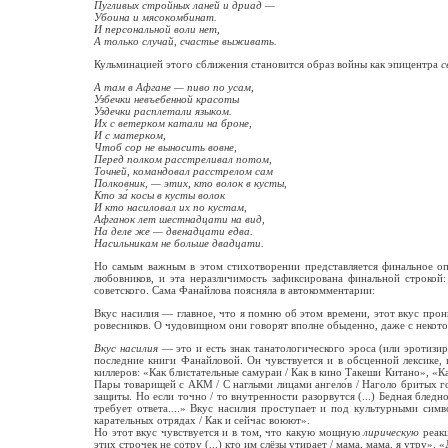
Пугливых стройных ланей и дриад —
Убоина и мясокомбинат.
И персональной воли нет,
А только случай, счастье выживать.
Кульминацией этого сближения становится образ войны как эпицентра
с
А там в Афгане — пиво по усам,
Узбечки невъебенной красоты
Уздечки расплетали языком.
Их с ветерком катали на броне,
И с матерком,
Чтоб сор не выносить вовне,
Перед полком расстреливал потом,
Точней, командовал расстрелом сам
Полковник, — этих, кто волок в кусты,
Кто за́ косы в кусты волок
И кто насиловал их по кустам,
Афганок лет шестнадцати на вид,
На деле же — двенадцати едва.
Насильникам не больше двадцати.
Но самым важным в этом стихотворении представляется финальное о
любовников, и эта неразличимость зафиксирована финальной строко
советского. Сама Фанайлова поясняла в автокомментарии:
Вкус насилия — главное, что я помню об этом времени, этот вкус прони
ровесников. О чудовищном они говорят вполне обыденно, даже с некото
Вкус насилия
— это и есть знак танатологического эроса (или эротизи
последние книги Фанайловой. Он чувствуется и в обсценной лексике,
киллеров: «Как блистательные самураи / Как в кино Такеши Китано», «К
Пары товарищей с АКМ / С наглыми лицами ангело́в / Наголо бритых г
защиты. Но если точно / то внутренности разорвутся (...) Бедная блед
требует ответа....» Вкус насилия проступает и под культурными сим
карательных отрядах / Как и сейчас воюют».
Но этот вкус чувствуется и в том, что какую мощную
лирическую
реакц
этих строчек не сотру (...) кто им слёзы утирает / мама, мама, я утру»