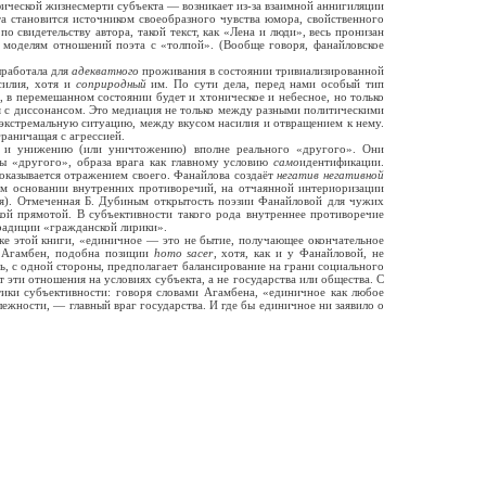
фической жизнесмерти субъекта — возникает из-за взаимной аннигиляции
а становится источником своеобразного чувства юмора, свойственного
о свидетельству автора, такой текст, как «Лена и люди», весь пронизан
 моделям отношений поэта с «толпой». (Вообще говоря, фанайловское
ыработала для
адекватного
проживания в состоянии тривиализированной
силия, хотя и
соприродный
им. По сути дела, перед нами особый тип
, в перемешанном состоянии будет и хтоническое и небесное, но только
ая с диссонансом. Это медиация не только между разными политическими
экстремальную ситуацию, между вкусом насилия и отвращением к нему.
граничащая с агрессией.
» и унижению (или уничтожению) вполне реального «другого». Они
ры «другого», образа врага как главному условию
само
идентификации.
казывается отражением своего. Фанайлова создаёт
негатив негативной
ом основании внутренних противоречий, на отчаянной интериоризации
ния). Отмеченная Б. Дубиным открытость поэзии Фанайловой для чужих
кой прямотой. В субъективности такого рода внутреннее противоречие
традиции «гражданской лирики».
ке этой книги, «единичное — это не бытие, получающее окончательное
т Агамбен, подобна позиции
homo sacer
, хотя, как и у Фанайловой, не
ь, с одной стороны, предполагает балансирование на грани социального
т эти отношения на условиях субъекта, а не государства или общества. С
тики субъективности: говоря словами Агамбена, «единичное как любое
жности, — главный враг государства. И где бы единичное ни заявило о