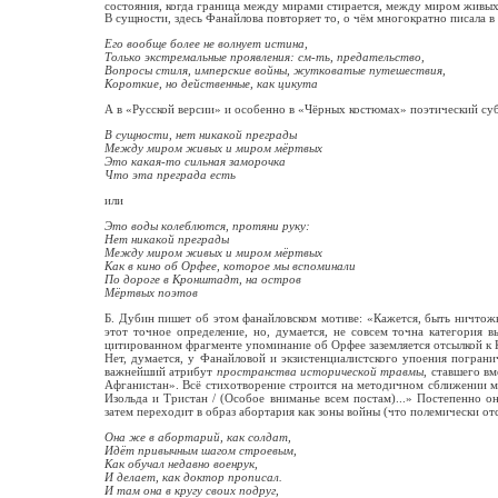
состояния, когда граница между мирами стирается, между миром живы
В сущности, здесь Фанайлова повторяет то, о чём многократно писала в
Его вообще более не волнует истина,
Только экстремальные проявления: см-ть, предательство,
Вопросы стиля, имперские войны, жутковатые путешествия,
Короткие, но действенные, как цикута
А в «Русской версии» и особенно в «Чёрных костюмах» поэтический су
В сущности, нет никакой преграды
Между миром живых и миром мёртвых
Это какая-то сильная заморочка
Что эта преграда есть
или
Это воды колеблются, протяни руку:
Нет никакой преграды
Между миром живых и миром мёртвых
Как в кино об Орфее, которое мы вспоминали
По дороге в Кронштадт, на остров
Мёртвых поэтов
Б. Дубин пишет об этом фанайловском мотиве: «Кажется, быть ничтожн
этот точное определение, но, думается, не совсем точна категори
цитированном фрагменте упоминание об Орфее заземляется отсылкой к
Нет, думается, у Фанайловой и экзистенциалистского упоения погра
важнейший атрибут
пространства исторической травмы
, ставшего вм
Афганистан». Всё стихотворение строится на методичном сближении мот
Изольда и Тристан / (Особое вниманье всем постам)...» Постепенно 
затем переходит в образ абортария как зоны войны (что полемически от
Она же в абортарий, как солдат,
Идёт привычным шагом строевым,
Как обучал недавно военрук,
И делает, как доктор прописал.
И там она в кругу своих подруг,