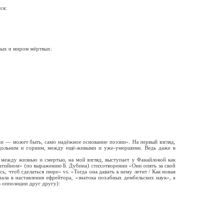
ся:
ых и миром мёртвых:
ми — может быть, само надёжное основание поэзии». На первый взгляд,
м дольним и горним, между ещё-живыми и уже-умершими. Ведь даже в
между жизнью и смертью, на мой взгляд, выступает у Фанайловой как
матийном» (по выражению Б. Дубина) стихотворении «Они опять за свой
 чтоб сделаться пюре» vs. «Тогда она давать к нему летит / Как новая
ла в наставления ефрейтора, «знатока похабных дембельских наук», а
в оппозиции друг другу):