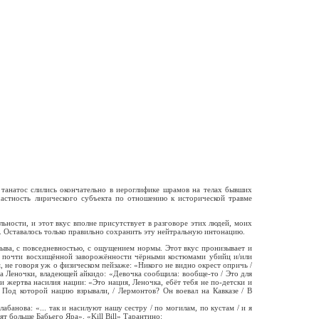
 танатос слились окончательно в иероглифике шрамов на телах бывших
астность лирического субъекта по отношению к исторической травме
льности, и этот вкус вполне присутствует в разговоре этих людей, моих
. Оставалось только правильно сохранить эту нейтральную интонацию.
рыва, с повседневностью, с ощущением нормы. Этот вкус пронизывает и
И в почти восхищённой заворожённости чёрными костюмами убийц и/или
, не говоря уж о физическом пейзаже: «Никого не видно окрест опричь /
а Леночки, владеющей айкидо: «Девочка сообщила: вообще-то / Это для
и жертва насилия нации: «Это нация, Леночка, ебёт тебя не по-детски и
 Под которой нацию взрывали, / Лермонтов? Он воевал на Кавказе / В
нова: «... так и насилуют нашу сестру / по могилам, по кустам / и я
ят больше Бабьего Яра». «Kill Bill» Тарантино: