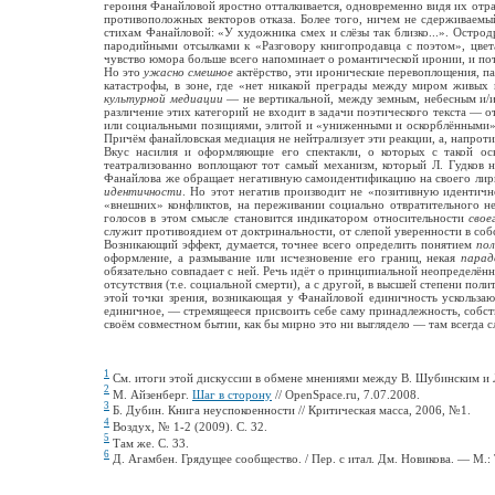
героиня Фанайловой яростно отталкивается, одновременно видя их отра
противоположных векторов отказа. Более того, ничем не сдерживаемы
стихам Фанайловой: «У художника смех и слёзы так близко...». Остродр
пародийными отсылками к «Разговору книгопродавца с поэтом», цвет
чувство юмора больше всего напоминает о романтической иронии, и по
Но это
ужасно смешное
актёрство, эти иронические перевоплощения, п
катастрофы, в зоне, где «нет никакой преграды между миром живых
культурной медиации
— не вертикальной, между земным, небесным и/и
различение этих категорий не входит в задачи поэтического текста — 
или социальными позициями, элитой и «униженными и оскорблёнными»,
Причём фанайловская медиация не нейтрализует эти реакции, а, напрот
Вкус насилия и оформляющие его спектакли, о которых с такой о
театрализованно воплощают тот самый механизм, который Л. Гудков 
Фанайлова же обращает негативную самоидентификацию на своего лири
идентичности
. Но этот негатив производит не «позитивную идентич
«внешних» конфликтов, на переживании социально отвратительного не
голосов в этом смысле становится индикатором относительности
свое
служит противоядием от доктринальности, от слепой уверенности в соб
Возникающий эффект, думается, точнее всего определить понятием
пол
оформление, а размывание или исчезновение его границ, некая
парад
обязательно совпадает с ней. Речь идёт о принципиальной неопределён
отсутствия (т.е. социальной смерти), а с другой, в высшей степени пол
этой точки зрения, возникающая у Фанайловой единичность ускользаю
единичное, — стремящееся присвоить себе саму принадлежность, собст
своём совместном бытии, как бы мирно это ни выглядело — там всегда с
1
См. итоги этой дискуссии в обмене мнениями между В. Шубинским и 
2
М. Айзенберг.
Шаг в сторону
// OpenSpace.ru, 7.07.2008.
3
Б. Дубин. Книга неуспокоенности // Критическая масса, 2006, №1.
4
Воздух, № 1-2 (2009). С. 32.
5
Там же. С. 33.
6
Д. Агамбен. Грядущее сообщество. / Пер. с итал. Дм. Новикова. — М.: 