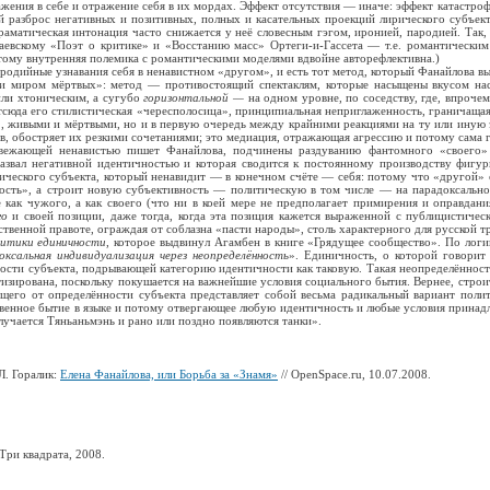
жения в себе и отражение себя в их мордах. Эффект отсутствия — иначе: эффект катастро
й разброс негативных и позитивных, полных и касательных проекций лирического субъект
аматическая интонация часто снижается у неё словесным гэгом, иронией, пародией. Так, п
аевскому «Поэт о критике» и «Восстанию масс» Ортеги-и-Гассета — т.е. романтическим
тому внутренняя полемика с романтическими моделями вдвойне авторефлективна.)
ародийные узнавания себя в ненавистном «другом», и есть тот метод, который Фанайлова в
 и миром мёртвых»: метод — противостоящий спектаклям, которые насыщены вкусом на
ли хтоническим, а сугубо
горизонтальной —
на одном уровне, по соседству, где, впрочем
отсюда его стилистическая «чересполосица», принципиальная неприглаженность, граничащ
 живыми и мёртвыми, но и в первую очередь между крайними реакциями на ту или иную 
ив, обостряет их резкими сочетаниями; это медиация, отражающая агрессию и потому сама 
свежающей ненавистью пишет Фанайлова, подчинены раздуванию фантомного «своего
назвал негативной идентичностью и которая сводится к постоянному производству фигу
ческого субъекта, который ненавидит — в конечном счёте — себя: потому что «другой» о
ность», а строит новую субъективность — политическую в том числе — на парадоксальн
 как чужого, а как своего (что ни в коей мере не предполагает примирения и оправда
го
и своей позиции, даже тогда, когда эта позиция кажется выраженной с публицистичес
ственной правоте, ограждая от соблазна «пасти народы», столь характерного для русской 
итики единичности
, которое выдвинул Агамбен в книге «Грядущее сообщество». По логи
оксальная индивидуализация через неопределённость
». Единичность, о которой говори
ности субъекта, подрывающей категорию идентичности как таковую. Такая неопределённост
итизирована, поскольку покушается на важнейшие условия социального бытия. Вернее, строи
щего от определённости субъекта представляет собой весьма радикальный вариант поли
венное бытие в языке и потому отвергающее любую идентичность и любые условия принадле
лучается Тяньаньмэнь и рано или поздно появляются танки».
Л. Горалик:
Елена Фанайлова, или Борьба за «Знамя»
// OpenSpace.ru, 10.07.2008.
Три квадрата, 2008.