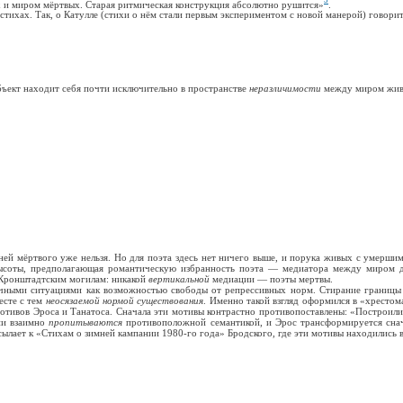
5
х и миром мёртвых. Старая ритмическая конструкция абсолютно рушится»
.
 стихах. Так, о Катулле (стихи о нём стали первым экспериментом с новой манерой) говорит
бъект находит себя почти исключительно в пространстве
неразличимости
между миром жив
ей мёртвого уже нельзя. Но для поэта здесь нет ничего выше, и порука живых с умерши
я высоты, предполагающая романтическую избранность поэта — медиатора между миро
 Кронштадтским могилам: никакой
вертикальной
медиации — поэты мертвы.
ничными ситуациями как возможностью свободы от репрессивных норм. Стирание границы 
есте с тем
неосязаемой нормой существования
. Именно такой взгляд оформился в «хресто
ивов Эроса и Танатоса. Сначала эти мотивы контрастно противопоставлены: «Построились,
они взаимно
пропитываются
противоположной семантикой, и Эрос трансформируется снача
сылает к «Стихам о зимней кампании 1980-го года» Бродского, где эти мотивы находились 