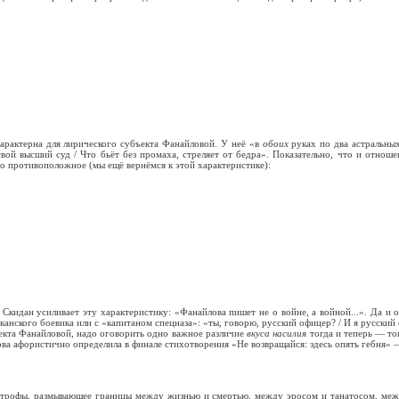
арактерна для лирического субъекта Фанайловой. У неё «в
обоих
руках по два астральны
ой высший суд / Что бьёт без промаха, стреляет от бедра». Показательно, что и отнош
но противоположное (мы ещё вернёмся к этой характеристике):
Скидан усиливает эту характеристику: «Фанайлова пишет не о войне, а войной...». Да и
анского боевика или с «капитаном спецназа»: «ты, говорю, русский офицер? / И я русский
екта Фанайловой, надо оговорить одно важное различие
вкуса насилия
тогда и теперь — то
лова афористично определила в финале стихотворения «Не возвращайся: здесь опять гебня» 
строфы, размывающее границы между жизнью и смертью, между эросом и танатосом, меж