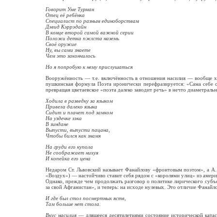
Говорит Уме Турман
Отец её ребёнка
Специалист по разным единоборствам
Дэвид Кэррэдайн
В конце второй самой важной серии
Положи детка пжлста наземь
Своё оружие
Ну, вы сами знаете
Чем это закончилось
Но я попробую к нему прислушаться
Вооружённость — т.е. включённость в отношения насилия — вообще х
пушкинская формула Поэта иронически перефразируется: «Сама себе св
превращая цветаевское «поэта далеко заводит речь» в нечто диаметраль
Ходила в разведку за языком
Привела далеко языка
Сидит и плачет под замком
На уздечке зэка
В зиндане
Выпусти, выпусти пацана,
Чтобы бился как знамя
На груди его купола
Не соображает нихуя
И копейка его цена
Недаром Ст. Львовский называет Фанайлову «фронтовым поэтом», а А. 
«Воздух») — настойчиво ставит себя рядом с «королями улиц» из америк
Однако, прежде чем продолжать разговор о политике лирического субъ
за свой Афганистан», и теперь: на исходе нулевых. Это отличие Фанай
И где был стол посмертных яств,
Там больше нет стола.
Вкус насилия
— длящееся десятилетиями состояние исторической ката