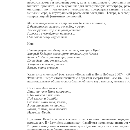
перестраиваемое и реставрируемое, хоть и напоминает о состоянии п
близкого прошлого, а его двойник длит историческую катастрофу, раз
оппозиции, но и полностью опустошает их, превращая в фикции, в призр
меньшей мере, о неустранимой реальности последних. Теперь, в сего
театрализацией фантомных ценностей:
Модест выпускает на сцену свежих блядей в попонках,
В балеринских, накажи меня Бог, пачках,
Также русский хор с лицами усталых
Горожан в четвёртом поколеньи.
Они поют славу лауреатам
Или:
Путин целует младенца в животик, как царь Ирод
Хитрый Кадыров монтирует независимую Чечню
Ксения Собчак фотографируется ню
Ясное дело, они сговорились,
У чёрта в котле варились
Возьму я их и отменю
Ужас этих спектаклей (см. также «Первомай и День Победы 2007», «Жи
Фанайловой через столкновением с образами смерти (или «см-ти», как
парадоксальным образом способна перебивать вкус насилия, являясь в 
На самом деле меня ебёт
Лишь то, что Нина умирает...
Я бы хотела с нею лечь
Под снегом и дождём
Сказать: мочи меня, калечь,
А эту женщину не трожь,
Давай, говнюк, меня положь
Мужчина-
Death
.
При этом Фанайлова не исключает и себя из этих спектаклей, нередко 
вернулось». В «Балтийском дневнике» Фанайлова иронически цитирует че
И даже в конце такого важнейшего для «Русской версии» стихотворения,
экзистенциальную беспросветность: