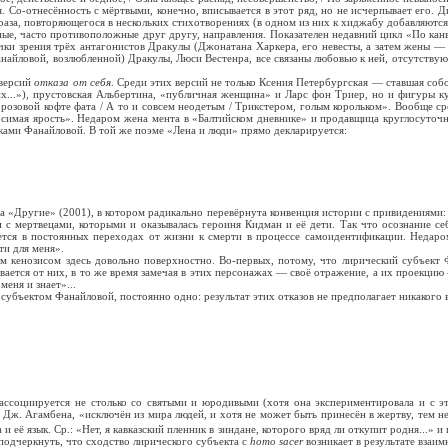
. Со-отнесённость с мёртвыми, конечно, вписывается в этот ряд, но не исчерпывает его. 
раза, повторяющегося в нескольких стихотворениях (в одном из них к хиджабу добавляются
ные, часто противоположные друг другу, направления. Показателен недавний цикл «По ка
ки зрения трёх антагонистов Дракулы (Джонатана Харкера, его невесты, а затем жены —
айловой, возлюбленной) Дракулы, Люси Вестенра, все связаны любовью к ней, отсутствую
 версий
отказа от себя
. Среди этих версий не только Ксения Петербургская — ставшая собо
их...»), прустовская Альбертина, «публичная женщина» и Ларс фон Триер, но и фигуры к
В розовой кофте фата / А то и совсем неодетым / Трикстером, голым корольком». Вообще с
симая ярость». Недаром жена мента в «Балтийском дневнике» и продавщица круглосуточн
ками Фанайловой. В той же поэме «Лена и люди» прямо декларируется:
 «Другие» (2001), в котором радикально перевёрнута конвенция истории с привидениями: 
 с мертвецами, которыми и оказывалась героиня Кидман и её дети. Так что осознание с
ается в постоянных переходах от жизни к смерти в процессе самоидентификации. Недар
ти для меня».
им кенозисом здесь довольно поверхностно. Во-первых, потому, что лирический субъект 
ивается от них, в то же время замечая в этих персонажах — своё отражение, а их проекцию
меня и знает»...
субъектом Фанайловой, постоянно одно: результат этих отказов не предполагает никаког
социируется не столько со святыми и юродивыми (хотя она экспериментировала и с этим
ю Дж. Агамбена, «исключён из мира людей, и хотя не может быть принесён в жертву, тем не
 её язык. Ср.: «Нет, я кавказский пленник в зиндане, которого вряд ли откупит родня...» и
но подчеркнуть, что сходство лирического субъекта с
homo sacer
возникает в результате взаи