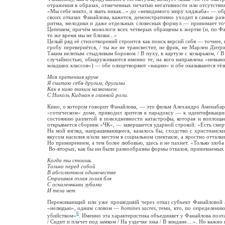
отражения в образах, отмеченных печатью негативности или отсутствия
«Мы себе никто, и звать никак...» до «невидимого миру хиджаба» — об
своих отказах Фанайлова, кажется, демонстративно уходит в самые раз
ритма, мелодики и даже отдельных словесных формул — принимает точ
Цепешем; причём монологи всех четверых обращены к жертве (и, по Фан
то же время мы не близки...»
Целый ряд её стихотворений строится как поиск версий себя — точнее,
гробу перевернётся, / ты же не трансвестит, не фрик, не Марлен Дитр
Таким нелепым стыдливым боровом / В пуху, в картузе с козырьком, / 
случайностью, обнаруживаются именно те, на кого направлена «невыно
младших классов») — обе олицетворяют «нацию» и обе оказываются тёз
Моя претензия круче
Я считаю себя другим, другими
Как в кино таким названием
С Николь Кидман в главной роли.
Кино, о котором говорит Фанайлова, — это фильм Алехандро Аменабара
«готическом» доме, приводил зрителя к парадоксу — к идентификации
состоянию разлитой в повседневности катастрофы, которая и воплощ
открывается сборник «ЧК», — завершается ударной строкой: «Есть смер
На мой взгляд, напрашивающееся, казалось бы, сходство с христианск
вкусом насилия и/или местом в социальном спектакле, а яростно отталк
Но примирением, а тем более любовью, здесь и не пахнет. «Только злоба 
Во-вторых, как бы ни были разнообразны формы отказов, принимаемых 
Когда ты стоишь
Только перед собой
В абсолютном одиночестве
Страшная голая голая бля
С оскаленными зубами
И тела нет
Переживающий или уже прошедший через отказ субъект Фанайловой ас
«нелюдью», одним словом —
homin
es sacres
, теми, кто, по определени
6
убийством»
. Именно эта характеристика объединяет у Фанайлова поэта и
/ Сидит и плачет под замком / На уздечке зэка / В зиндане....». Но важ