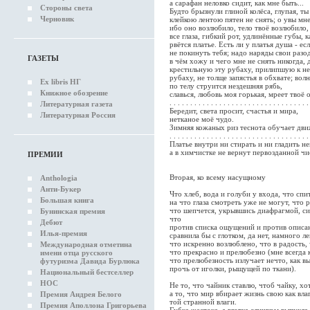
а сарафан неловко сидит, как мне быть...
Стороны света
Будто брызнули глиной колёса, глупая, ты
Черновик
клейкою лентою пятен не снять; о увы мне
ибо оно возлюбило, тело твоё возлюбило, 
все глаза, гибкий рот, удлинённые губы, к
рвётся платье. Есть ли у платья душа - есл
не покинуть тебя; надо наряды свои разод
ГАЗЕТЫ
в чём хожу и чего мне не снять никогда,
крестильную эту рубаху, прилипшую к н
рубаху, не толще запястья в обхвате; вол
Ex libris НГ
по телу струится нездешняя рябь,
Книжное обозрение
славься, любовь моя горькая, мреет твоё 
. . . . . . . . . . . . . . . . . . . . . . . . . . . . . . . . . .
Литературная газета
Бередит, света просит, счастья и мира,
Литературная Россия
нетканое моё чудо.
Зимняя кожаных риз теснота обучает дв
. . . . . . . . . . . . . . . . . . . . . . . . . . . . . . . . . .
Платье внутри ни стирать и ни гладить н
а в химчистке не вернут первозданной чи
ПРЕМИИ
Вторая, ко всему насущному
Anthologia
Анти-Букер
Что хлеб, вода и голуби у входа, что спи
Большая книга
на что глаза смотреть уже не могут, что 
что шепчется, укрывшись диафрагмой, си
Бунинская премия
что
Дебют
против списка ощущений и против описа
Илья-премия
сравнила бы с глотком, да нет, намного ле
что искренно возлюблено, что в радость,
Международная отметина
что прекрасно и прелюбезно (мне всегда к
имени отца русского
что прелюбезность излучает нечто, как в
футуризма Давида Бурлюка
прочь от иголки, рыщущей по ткани).
Национальный бестселлер
НОС
Не то, что чайник ставлю, чтоб чайку, хот
а то, что мир вбирает жизнь свою как вла
Премия Андрея Белого
той странной влаги.
Премия Аполлона Григорьева