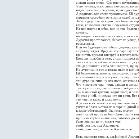
а люди ценят слово. Смотрю с изумлением
Что человек, всего лишь имя наше
, так в
когда она говорить умела, в раю, до свое
А родилась она слепоглухонемою. Ей дур
скрывает сестрёнку от зимних судеб мира;
Забота дурочке не впрок, как были не вп
глаза, голосовые связки и слуховые струн
На ней платок и юбка, всё не так, братец
сделать,
изгваздает в навозе или в глине, а то и в
Дурочка простоволоса, бегает по улице, х
рассыпались.
Или же будущее она губами держит, как н
а братец сетует. Вряд ли эту парочку поз
где ритмы музыки как трубы теплотрассы
Вряд ли полюбят в селе, а там и молока н
там сала в старой мешковине шмат подсун
там дарницкого хлеба злой кирпич, ну, к
Но дурочка не ест, а только пьёт, и всё не
Ей бережность тяжела, как молоко, от до
ей слишком сладок сок утех, и сладостей
той дурочке вино ну как моча, от запаха
Что чувствует она - лишь запахи и вкусы: 
Так жуют стихи, так истлевают звёзды и 
Так в майской трясине ходит шест, и чело
Ни глаз у ней, ни слуха нет, ни речи. Всё 
там уши, и глаза, и даже речь.
А усики всех запахов и вкусов шевелятся, 
умчат и брата-мотылька к сирени дикой 
к земле обетованной. Глупость плачет,
зовёт детей прочь из бытийного капустни
прочь из клубов анашиных, забитых до о
Сама она как воин, молит так:
стой, солнце, над Авалоном,
стой, луна, над долиною Авалонскою.
. . . . . . . . . . . . . . . . . . . . . . . . . . . . . . . . . .
Есть глупости страна, эльфийский Авалон