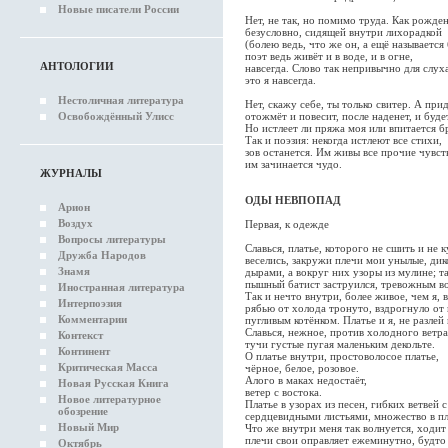
Новые писатели России
Нет, не так, но помимо труда. Как рожден
безусловно, сидящей внутри лихорадкой
(болею ведь, что же он, а ещё называется 
поэт ведь живёт и в воде, и в огне,
АНТОЛОГИИ
навсегда. Слово так непривычно для слуха
это я навсегда.
Нестоличная литература
Нет, скажу себе, ты только свитер. А при
Освобождённый Улисс
отожмёт и повесит, после наденет, и буде
Но истлеет ли пряжа моя или впитается 
Так и поэзия: некогда истлеют все стихи,
зов останется. Им живы все прочие чувст
им зачинается чудо.
ЖУРНАЛЫ
ОДЫ НЕВПОПАД
Арион
Воздух
Первая, к одежде
Вопросы литературы
Славься, платье, которого не сшить и не 
Дружба Народов
веселись, закружи плечи мои унылые, дик
Знамя
дырами, а вокруг них узоры из мулине; та
пышный батист заструился, тревожным во
Иностранная литература
Так и нечто внутри, более живое, чем я, 
Интерпоэзия
рябью от холода тронуто, вздрогнуло от
Комментарии
пугливым котёнком. Платье и я, не разлей
Славься, нежное, против холодного ветра,
Контекст
тучи густые пугая маленьким декольте.
Континент
О платье внутри, простоволосое платье,
Критическая Масса
чёрное, белое, розовое.
Алого в маках недостаёт,
Новая Русская Книга
ветер с востока.
Новое литературное
Платье в узорах из песен, гибких ветвей
обозрение
сердцевидными листьями, множество в пла
Новый Мир
Что же внутри меня так волнуется, ходит
плечи свои оправляет ежеминутно, будто
Октябрь