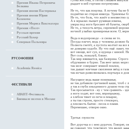
Губка жестока, а глотка слишком выпукла
Премия Ивана Петровича
рыдает в ней гортани погремушка.
Белкина
Не то, что как покупка. А почему бы не
Премия имени Пастернака
подмётки не стирая никогда. Удивленье б
Премия имени Юрия
Не то, что боль, что жжёт и неизвестно г
Казакова
А в зеркалах пылает румяная измена,
Премия Мориса Ваксмахера
укоры под ноги бросают ей букеты, скорб
Не то, а тихость ветра, сиреневой мороки
Премия «Поэт»
ночной улыбки примиренья всем. О, верн
Русская премия
Русский Букер
Вода в водопроводе - и снова не то.
Посуда плачет, ведь у человека должно б
Северная Пальмира
Полнота гнетёт, а пустота молчит на все 
не доверяю худобе. Ну что ещё: пакет, те
вот овощи, вот суп, и курица с кинзой. Не
Вот соль, пожалуй, ближе.
РУСОФОНИЯ
Так мир взвивается, как балерина. Строго
обдуманно и бурно. Так веет запах моря 
так мозг совершает земной поклон,
Academia Rossica
так дышат млечные скопления звёзд и гала
так ночью разволновалась портьера и до
Насущное ведь выше пониманья;
не так добавили гречневой каши, чтоб с 
ФЕСТИВАЛИ
а так в глуби изъеденного душою тела ст
Так просыпается - ну с чем сравнить - зд
а ноги ходят, вот они, вприпрыжку,
АВАНТ-Фестиваль
а хлебом тянет из печи в пекарне,
Биеннале поэтов в Москве
а ты так строен, просто стеклорез,
а плоскость бытия - песок и пламя.
Перемешаю, отворю окно.
Третья: глупости
Вот дурочка и с нею дурачок. Говорят, о
не говорит, что чувствует, что видит, как