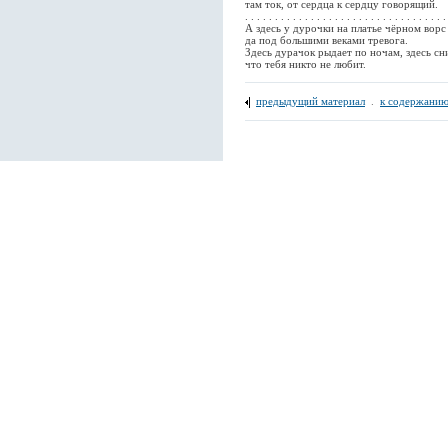
там ток, от сердца к сердцу говорящий.
. . . . . . . . . . . . . . . . . . . . . . . . . . . . . . . . . .
А здесь у дурочки на платье чёрном ворс
да под большими веками тревога.
Здесь дурачок рыдает по ночам, здесь сн
что тебя никто не любит.
предыдущий материал
.
к содержанию