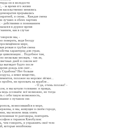
откуда он в молодости
, - за время его жизни
м насильственно менялись
 демократия прерывалась
ократией, и снова... Каждая смена
ми лучших в обеих партиях
х - действиями и пониманием
оказался в дурное время
гнанием, как в случае
ли мы, -
но поверить, ведя беседу
в просвещённом мире,
кая резкая и грубая смена
ойства характерна для стран,
е цивилизации... Подобное там,
по несколько месяцев, - так ли,
олнечных дней и совсем нет
да выглядит будто после
время дождь или снег...
у Страбона? Нет больше
воздуха, а некое вещество,
лементов, похожее на морское лёгкое...
 пройти, ни проплыть на корабле...
 очень похоже! -
хом, и мы качали головами: и правда,
ы ведь осознаём: всё возможно, но тогда
ть с себя такую возможность,
инание о путаном сне.
крополь, возносившийся в море,
вержены, и мы, живущие в своём городе,
ании, мы можем лишь опять
 вспоминая те разговоры, повторять
ософом и тираном Клеобулом:
ь, чем говорить, и упражнять своё тело
ий, которые неизбежны