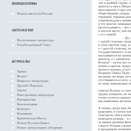
что в далёкой стране, 
ИНИЦИАТИВЫ
приехал к нам в Линдос
многократно и при это
общественные уклады:
Новые писатели России
тиранией, тирания дем
сопровождалась казня
и тех многих невинны
происходящего, - кто 
АНТОЛОГИИ
в плохом месте, или из
с его семьёй.
- Да, говори
Нестоличная литература
с одной стороны, труд
Освобождённый Улисс
в этом светлом саду, 
а с другой стороны, та
государственного устр
находящихся на границ
кажется, и с климатом: 
ЖУРНАЛЫ
Ксенон? - почти нет с
зелени и цветов, приро
лесного пожара, и всё 
Арион
Помните Ultima Thule 
Воздух
ни земли, ни моря, ни 
сгустившееся из всех э
Вопросы литературы
по нему невозможно ни
Дружба Народов
- О да,
Знамя
отвечал Ксенон со сме
трудно поверить, но м
Иностранная литература
очень хочется стряхну
Интерпоэзия
как навязчивое воспом
Комментарии
А теперь, когда наш А
Контекст
разрушен, и статуи по
Континент
чувствуем себя в изгн
Критическая Масса
разводить руками... и,
за нашим древним фил
Новая Русская Книга
следует больше слушат
Новое литературное обозрение
в преддверии испытан