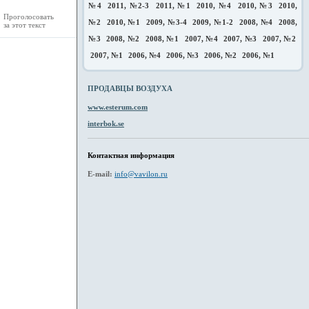
№4
2011, №2-3
2011, №1
2010, №4
2010, №3
2010,
Проголосовать
№2
2010, №1
2009, №3-4
2009, №1-2
2008, №4
2008,
за этот текст
№3
2008, №2
2008, №1
2007, №4
2007, №3
2007, №2
2007, №1
2006, №4
2006, №3
2006, №2
2006, №1
ПРОДАВЦЫ ВОЗДУХА
www.esterum.com
interbok.se
Контактная информация
E-mail:
info@vavilon.ru