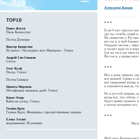
Александр Бараш
* * *
Павел Жагун
Если б кто спросил ме
Пыль Калиостро
где ты, голубь сизый и
На скамеечке у Русско
Поэты Донецка
вот он я, и мой блокно
Опадают листья с эвка
Виктор Кривулин
и ползут куда-то в пер
Из книги «Последнее лето Империи». Стихи
Где же ты и где твоя у
Вот он я, и жизнь моя 
Андрей Сен-Сеньков
Стихи
* * *
Олег Вулф
Поезд. Стихи
Вот и день увядает, сер
всё нежней, ближе к см
Поэты Самары
всё смиренней взгляд н
и склоняется мысль, чт
Никита Миронов
Метафизика пыльных дней. Стихи
Но в пустой тишине, ко
когда всё, что сейчас, 
Канат Омар
будут камни хранить з
Кабы не холод. Стихи
а потом потеряют его, 
Галина Крук
Галина Крук. Женщины с просветлёнными лицами
* * *
Елена Элтанг
ведьмынемы. Из романа
Мы книги проти
К.К
Мой друг Ксенон расск