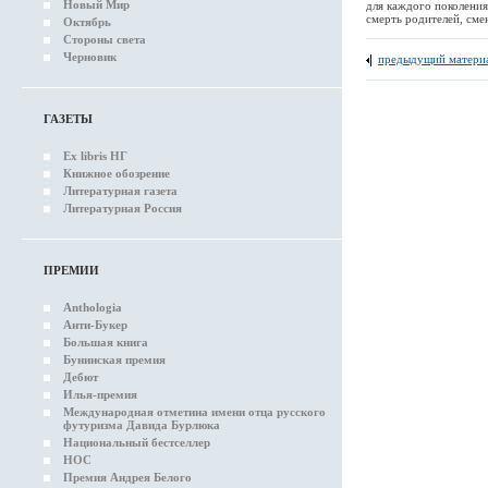
Новый Мир
для каждого поколения
смерть родителей, сме
Октябрь
Стороны света
Черновик
предыдущий матери
ГАЗЕТЫ
Ex libris НГ
Книжное обозрение
Литературная газета
Литературная Россия
ПРЕМИИ
Anthologia
Анти-Букер
Большая книга
Бунинская премия
Дебют
Илья-премия
Международная отметина имени отца русского
футуризма Давида Бурлюка
Национальный бестселлер
НОС
Премия Андрея Белого