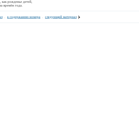
, как рожденье детей,
на времён года.
ал
.
к содержанию номера
.
следующий материал