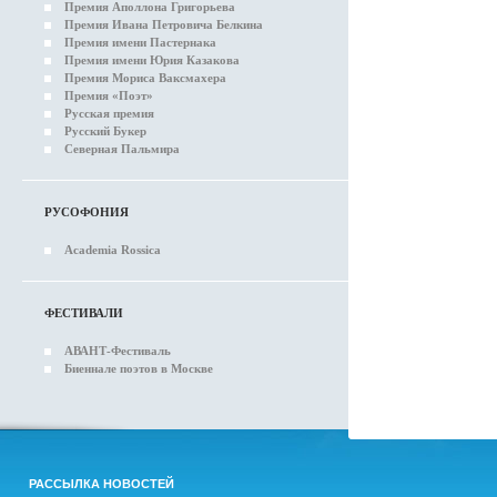
Премия Аполлона Григорьева
Премия Ивана Петровича Белкина
Премия имени Пастернака
Премия имени Юрия Казакова
Премия Мориса Ваксмахера
Премия «Поэт»
Русская премия
Русский Букер
Северная Пальмира
РУСОФОНИЯ
Academia Rossica
ФЕСТИВАЛИ
АВАНТ-Фестиваль
Биеннале поэтов в Москве
РАССЫЛКА НОВОСТЕЙ