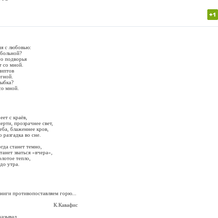
ня с любовью:
 больной?
го подворья
т со мной.
липтов
егной.
лыбка?
со мной.
еет с краёв,
ерти, прозрачнее свет,
еба, блаженнее кров,
о разгадка во сне.
гда станет темно,
станет зваться «вчера»,
олотое тепло,
до утра.
вопоставляем горю...
авафис
азывал,