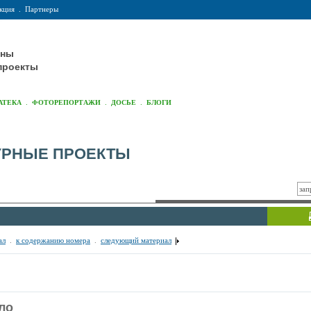
кция
.
Партнеры
оны
проекты
.
.
.
АТЕКА
ФОТОРЕПОРТАЖИ
ДОСЬЕ
БЛОГИ
УРНЫЕ ПРОЕКТЫ
ал
.
к содержанию номера
.
следующий материал
ло