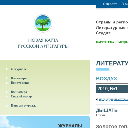
О проекте
.
Реда
Страны и реги
Литературные 
Студия
.
КАРТОТЕКА
МЕДИ
ЛИТЕРАТ
О журнале
ВОЗДУХ
Все авторы
Все рубрики
2010, №1
Все номера
Свежий номер
предыдущий матери
Новости журнала
ДЫШАТЬ
Стихи
Золотое теп