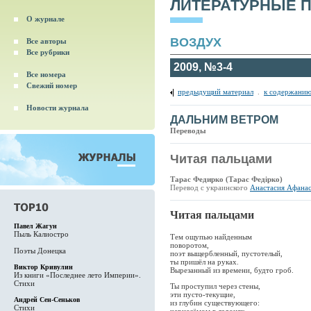
ЛИТЕРАТУРНЫЕ 
О журнале
ВОЗДУХ
Все авторы
Все рубрики
2009, №3-4
Все номера
Свежий номер
предыдущий материал
.
к содержанию
Новости журнала
ДАЛЬНИМ ВЕТРОМ
Переводы
Читая пальцами
Тарас Федирко (Тарас Федірко)
Перевод с украинского
Анастасия Афанас
Читая пальцами
Павел Жагун
Пыль Калиостро
Тем ощупью найденным
поворотом,
Поэты Донецка
поэт выщербленный, пустотелый,
ты пришёл на руках.
Виктор Кривулин
Вырезанный из времени, будто гроб.
Из книги «Последнее лето Империи».
Стихи
Ты проступил через стены,
эти пусто-текущие,
Андрей Сен-Сеньков
из глубин существующего:
Стихи