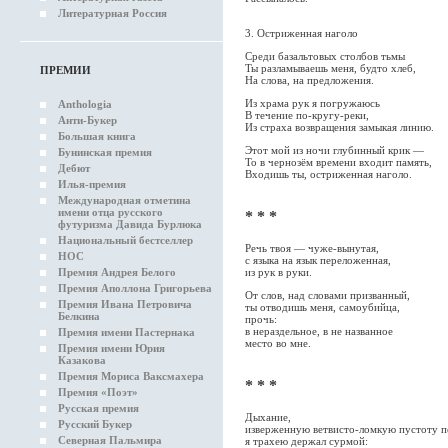
Литературная Россия
3. Остриженная наголо
Среди базальтовых столбов тьмы
Ты разламываешь меня, будто хлеб,
ПРЕМИИ
На слова, на предложения.
Из храма рук я погружаюсь
Anthologia
В течение по-кругу-реки,
Анти-Букер
Из страха возвращения замыкая линию.
Большая книга
Этот мой из ночи глубинный крик —
Бунинская премия
То в чернозём времени входит память,
Дебют
Входишь ты, остриженная наголо.
Илья-премия
Международная отметина
имени отца русского
* * *
футуризма Давида Бурлюка
Национальный бестселлер
Речь твоя — чуже-вынутая,
НОС
с языка на язык переложенная,
Премия Андрея Белого
из рук в руки.
Премия Аполлона Григорьева
От слов, над словами призванный,
Премия Ивана Петровича
ты отводишь меня, самоубийца,
Белкина
прочь:
в нераздельное, в не названное
Премия имени Пастернака
место во мне.
Премия имени Юрия
Казакова
Премия Мориса Ваксмахера
* * *
Премия «Поэт»
Русская премия
Дыхание,
Русский Букер
изверженную ветвисто-ломкую пустоту п
Северная Пальмира
я трахею держал сурмой: