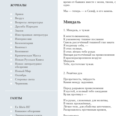
время от-бывших вместе с моим, твоим, 
одно.
ЖУРНАЛЫ
Мы — теперь — и Сизиф, и его камень.
Арион
Воздух
Миндаль
Вопросы литературы
Дружба Народов
1. Миндаль, о чужая
Знамя
Иностранная литература
К неистолкованному,
Интерпоэзия
К указанному тишине посланию
Сквозь рассечённый тишиной глаз заката
Комментарии
Я подношу себя, —
Контекст
В этих полных,
Континент
В этих лёгких-тебе руках
Вмещая растолчённый на прикосновения
Критическая Масса
В краснораскроенном воздухе
Новая Русская Книга
Миндаль
Новое литературное
Тебе, пустотелая чужая.
обозрение
Новый Мир
2. Решётки рук
Октябрь
Прозрачность, твёрдость
Стороны света
Камня между ладонями.
Черновик
Перед разрывом прикосновения
Я пустой, я полный тебе ожидания
Кулак протянул —
ГАЗЕТЫ
И в руках, сложенных для молитвы,
В твоих прожжённых,
Лёгкое тело, для убийства заточенное,
Ex libris НГ
Раскрошилось протяжным криком,
Книжное обозрение
Литературная газета
Рассыпалось.