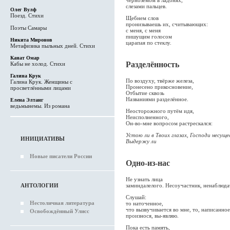
чернозёмом в ладонях,
слезами пальцев.
Олег Вулф
Поезд. Стихи
Щебнем слов
пронизываешь их, считывающих:
Поэты Самары
с меня, с меня
пишущим голосом
Никита Миронов
царапая по стеклу.
Метафизика пыльных дней. Стихи
Канат Омар
Разделённость
Кабы не холод. Стихи
Галина Крук
По воздуху, твёрже железа,
Галина Крук. Женщины с
Пронесено прикосновение,
просветлёнными лицами
Отбытие сквозь
Названиями разделённое.
Елена Элтанг
ведьмынемы. Из романа
Неосторожного путём идя,
Неисполненного,
Он-во-мне вопросом растрескался:
Устою ли в Твоих глазах, Господи несущ
ИНИЦИАТИВЫ
Выдержу ли
Новые писатели России
Одно-из-нас
Не узнать лица
АНТОЛОГИИ
заминдалелого. Несоучастник, ненаблюда
Слушай:
Нестоличная литература
то наточенное,
что вызвучивается во мне, то, написанно
Освобождённый Улисс
произнося, вы-являю.
Пока есть память,