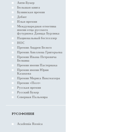
Анти-Букер
Большая книга
Бунинская премия
Дебют
Илья-премия
Международная отметина
имени отца русского
футуризма Давида Бурлюка
Национальный бестселлер
НОС
Премия Андрея Белого
Премия Аполлона Григорьева
Премия Ивана Петровича
Белкина
Премия имени Пастернака
Премия имени Юрия
Казакова
Премия Мориса Ваксмахера
Премия «Поэт»
Русская премия
Русский Букер
Северная Пальмира
РУСОФОНИЯ
Academia Rossica