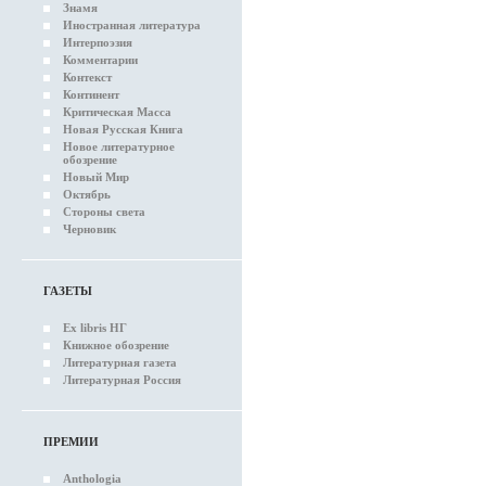
Знамя
Иностранная литература
Интерпоэзия
Комментарии
Контекст
Континент
Критическая Масса
Новая Русская Книга
Новое литературное
обозрение
Новый Мир
Октябрь
Стороны света
Черновик
ГАЗЕТЫ
Ex libris НГ
Книжное обозрение
Литературная газета
Литературная Россия
ПРЕМИИ
Anthologia