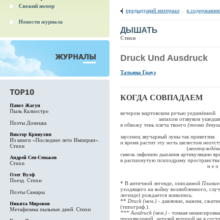
Свежий номер
предыдущий материал
.
к содержанию
Новости журнала
ДЫШАТЬ
Стихи
Druck Und Ausdruck
Татьяна Грауз
КОГДА СОВПАДАЕМ
Павел Жагун
Пыль Калиостро
вечером мартовским речью уединённой
запахом отзвуком ушедшего
Поэты Донецка
я обвожу тень плеча твоего
(точно девуш
Виктор Кривулин
заусенец звучарный луны так приветлив
Из книги «Последнее лето Империи».
и время растит эту ночь шелестом неот
Стихи
(
неотчуждён
сквозь эвфонию дыхания артикуляц
Андрей Сен-Сеньков
в распахнутую психодраму пространства
Стихи
н е о с я з а е м ы
Олег Вулф
Поезд. Стихи
* В античной легенде, описанной
Плиние
уходящего на войну возлюбленного, случ
Поэты Самары
легенде) рождается живопись.
**
Druck
(нем.) -
давление, нажим, сжатие
Никита Миронов
(типограф.).
Метафизика пыльных дней. Стихи
***
Ausdruck
(нем.)
- тонкая нюансировк
произведений, деталей которой не в сост