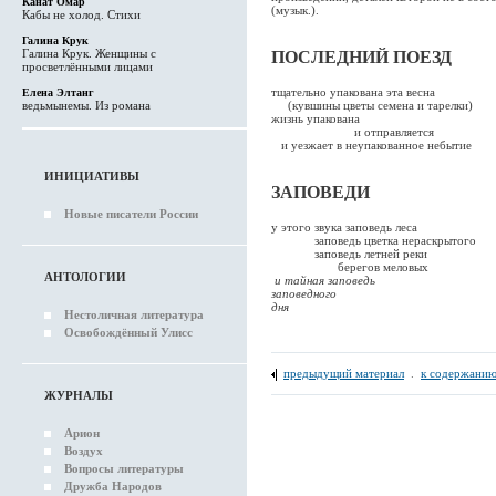
Канат Омар
(музык.).
Кабы не холод. Стихи
Галина Крук
Галина Крук. Женщины с
ПОСЛЕДНИЙ ПОЕЗД
просветлёнными лицами
тщательно упакована эта весна
Елена Элтанг
ведьмынемы. Из романа
(кувшины цветы семена и тарелки)
жизнь упакована
и отправляется
и уезжает в неупакованное небытие
ИНИЦИАТИВЫ
ЗАПОВЕДИ
Новые писатели России
у этого звука заповедь леса
заповедь цветка нераскрытого
заповедь летней реки
берегов меловых
АНТОЛОГИИ
и тайная заповедь
заповедного
дня
Нестоличная литература
Освобождённый Улисс
предыдущий материал
.
к содержанию
ЖУРНАЛЫ
Арион
Воздух
Вопросы литературы
Дружба Народов