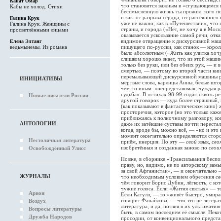
Канат Омар
что становится важным в «сгущающемся пи
Кабы не холод. Стихи
бессмысленную жизнь ты прожил, кого по
и как: от разрыва сердца, от рассеянного 
Галина Крук
уже не важно, как в «Путешествии», что 
Галина Крук. Женщины с
страны, и города («Нет, не хочу я в Мос
просветлёнными лицами
оказывается ускользание самой речи, отк
видимое отвращение к дискурсивной маш
Елена Элтанг
ведьмынемы. Из романа
пишущего по-русски, как станок — коро
было абсолютным («Жить как улитка хочу
слишком хорошо знает, что из этой маш
только без руки, или без обеих рук, — и 
смертью, — поэтому во второй части кни
перемалывающей дискурсивной машины р
ИНИЦИАТИВЫ
мёртвые слова, карлицы Анны, белые што
чем-то иным: «непредставимая, чуждая ра
судьба». В «стихах 98-99 года» сквозь р
Новые писатели России
другой говорок — куда более страшный, н
(как показывают в фантастическом кино
просторечия, которое (но это только каже
приближаясь к полночному разговору, ког
АНТОЛОГИИ
даже их затёкшие суставы почти перестал
когда, вроде бы, можно всё, — «но и это 
момент окончательно определяются стор
Нестоличная литература
приём, инерция. По эту —
свой
язык,
сво
изобретённая и созданная заново по
свои
Освобождённый Улисс
Позже, в сборнике «Трансильвания беспо
праву, но, видимо, не по авторскому зам
за свой Афганистан», — и окончательно 
ЖУРНАЛЫ
что необходимым условием обретения
св
чём говорит Борис Дубин, лёгкость, с ко
чужие голоса. Если «Жития святых» — то
Арион
Если Катулл, — то «живёт быстро, умира
говорит Фанайлова, — что это не литерат
Воздух
литература, и да, поэзия в их ультиматив
Вопросы литературы
быть, в самом последнем её смысле. Нек
Дружба Народов
просодии, от конвенционального представ