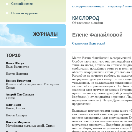
Свежий номер
к содержанию номера
.
следующий мате
Новости журнала
КИСЛОРОД
Объяснение в любви
Елене Фанайловой
Станислав Львовский
Место Елены Фанайловой в современной 
Особое настолько, что оно не поддаётся 
Павел Жагун
такое-то место, с таким-то и таким ланд
Пыль Калиостро
свойствами, населённое теми-то и теми-т
области координатной сетки (столько-то 
Поэты Донецка
Каламбур не лучшего разбора, но кажется
непрерывно длящаяся гетеротопия, специ
Виктор Кривулин
ускользания, не поддающаяся локализаци
Из книги «Последнее лето Империи».
активно ей сопротивляющаяся. Это было з
Стихи
значения слов мечутся от мифа к ботанике
орнитологии к архитектуре («яйца голуби
Андрей Сен-Сеньков
Корбюзье»), от ландшафта к зрению («Ты,
Стихи
передовых полков»). Не зря Драгомощен
предисловии.
Олег Вулф
Поезд. Стихи
Вышедшая шестью годами позже книга «С
кто пытается о ней написать, растеряннос
Поэты Самары
хочется заговорить: «для окружающих Ел
опасна: «авторская маниакальность, анти
Никита Миронов
виртуозная лживость». Подобные деклара
Метафизика пыльных дней. Стихи
они, в общем, только запутывают следы.
Фанайлова говорит не только о бесстыдст