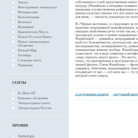
собственного о ней представления имеет
Знамя
награду (Фанайлова в интервью называет 
Иностранная литература
наперекор осуществляемая референция к 
Интерпоэзия
важна) получает именно тот, кто имеет 
для меня, — смелость отказаться ото всег
Комментарии
Контекст
В «Чёрных костюмах» и следующих за эт
Континент
практику непрерывной трансформации: ка
инерция свойственна речи точно так же, 
Критическая Масса
производит усилие и меняет направлени
Новая Русская Книга
Фанайловой — длящийся, непрерывный и
Новое литературное
всей его болезненности, ничтожестве, в
обозрение
несовершенство, незавершённость, уязвим
имманентные живому вообще. Фанайлова 
Новый Мир
существует «не в виде символов и метафо
Октябрь
«надо уважать своего врага». Это место, 
Стороны света
топос, эта протяжённая в пространстве и
линией фронта. Елена Фанайлова — фронт
Черновик
длящаяся, сбивчивая, задыхающаяся, нев
отодвигает от нас — ото всех нас — ту 
которой стоит смерть.
ГАЗЕТЫ
Ex libris НГ
к содержанию номера
.
следующий мате
Книжное обозрение
Литературная газета
Литературная Россия
ПРЕМИИ
Anthologia