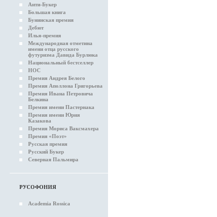
Анти-Букер
Большая книга
Бунинская премия
Дебют
Илья-премия
Международная отметина
имени отца русского
футуризма Давида Бурлюка
Национальный бестселлер
НОС
Премия Андрея Белого
Премия Аполлона Григорьева
Премия Ивана Петровича
Белкина
Премия имени Пастернака
Премия имени Юрия
Казакова
Премия Мориса Ваксмахера
Премия «Поэт»
Русская премия
Русский Букер
Северная Пальмира
РУСОФОНИЯ
Academia Rossica