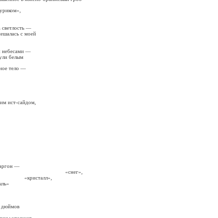
уриком»,
а светлость —
мешалась с моей
и небесами —
ули белым
ное тело —
им ист-сайдом,
.
ргон —
нег»,
талл»,
ль»
ь дюймов