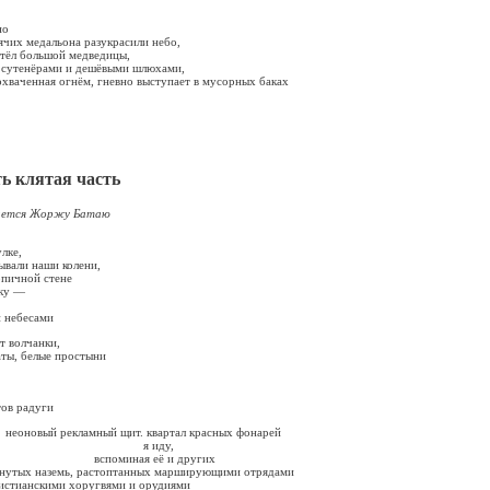
но
рячих медальона разукрасили небо,
отёл большой медведицы,
с сутенёрами и дешёвыми шлюхами,
 охваченная огнём, гневно выступает в мусорных баках
ть клятая часть
Жоржу Батаю
лке,
рывали наши
колени,
рпичной стене
бку —
 небесами
т волчанки,
аты, белые простыни
тов радуги
мный щит. квартал красных фонарей
иду,
ая её и других
х наземь, растоптанных марширующими отрядами
и хоругвями и орудиями