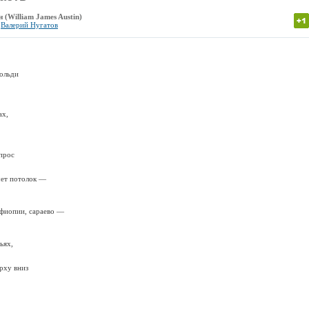
(William James Austin)
о
Валерий Нугатов
тольди
ах,
прос
чет потолок —
эфиопии, сараево —
ьях,
рху вниз