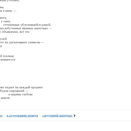
лицы утопают,
ка,
м в кашу —
вота,
 у окна,
облупившейся рамой,
ученных вязаных шапочках —
е объявление, всё это
долой
атывают символы —
у
й теплице
итаившегося
на каждый предмет.
ран ощущений —
 глубоко
ло
ал
.
к содержанию номера
.
следующий материал