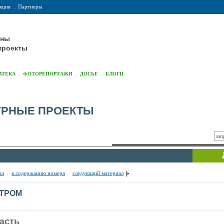
кция
.
Партнеры
оны
проекты
.
.
.
АТЕКА
ФОТОРЕПОРТАЖИ
ДОСЬЕ
БЛОГИ
УРНЫЕ ПРОЕКТЫ
ал
.
к содержанию номера
.
следующий материал
ТРОМ
часть