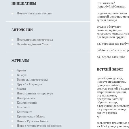
что заказать?
ИНИЦИАТИВЫ
попробуй рёбрышки
подано верхнее звено
Новые писатели России
пищевой цепочки, мок
зубы и пальцы
столик обступает
АНТОЛОГИИ
львиный прайд —
многовато официантов
для бараньей грудки
Нестоличная литература
да, хорошая еда возбу
Освобождённый Улисс
ребёнок с яблоком во 
да, дерево отменное
ЖУРНАЛЫ
ветхий завет
Арион
Воздух
целый день дождь,
Вопросы литературы
и вдруг прояснилось 
Дружба Народов
бродячие собаки,
смытые волной в подв
Знамя
заброшенных зданий,
Иностранная литература
отряхиваются,
Интерпоэзия
бредут по настилу
обратно в мир,
Комментарии
а верхушки деревьев п
Контекст
и сумеречное солнце
Континент
горит в кустах
туч
Критическая Масса
Новая Русская Книга
весь вечер пламенные 
Новое литературное обозрение
на 10-й улице революц