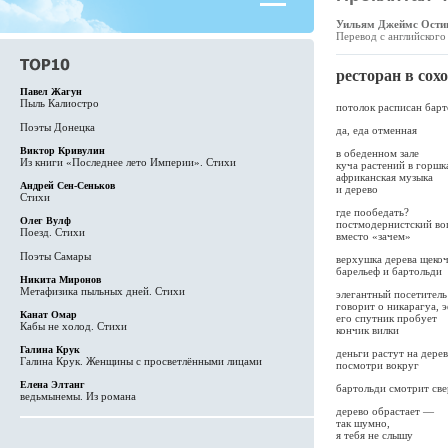
Уильям Джеймс Остин 
Перевод с английског
ресторан в сохо
Павел Жагун
Пыль Калиостро
потолок расписан бар
Поэты Донецка
да, еда отменная
Виктор Кривулин
в обеденном зале
Из книги «Последнее лето Империи». Стихи
куча растений в горшк
африканская музыка
Андрей Сен-Сеньков
и дерево
Стихи
где пообедать?
Олег Вулф
постмодернистский во
Поезд. Стихи
вместо «зачем»
Поэты Самары
верхушка дерева щеко
барельеф и бартольди
Никита Миронов
Метафизика пыльных дней. Стихи
элегантный посетитель
говорит о никарагуа, 
Канат Омар
его спутник пробует
Кабы не холод. Стихи
кончик вилки
Галина Крук
деньги растут на дерев
Галина Крук. Женщины с просветлёнными лицами
посмотри вокруг
Елена Элтанг
бартольди смотрит све
ведьмынемы. Из романа
дерево обрастает —
так шумно,
я тебя не слышу