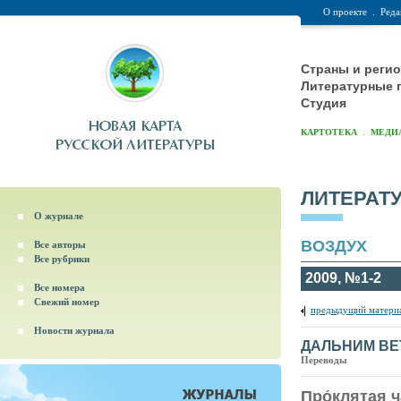
О проекте
.
Реда
Страны и реги
Литературные 
Студия
.
КАРТОТЕКА
МЕДИ
ЛИТЕРАТ
О журнале
ВОЗДУХ
Все авторы
Все рубрики
2009, №1-2
Все номера
Свежий номер
предыдущий матери
Новости журнала
ДАЛЬНИМ ВЕ
Переводы
Про́клятая 