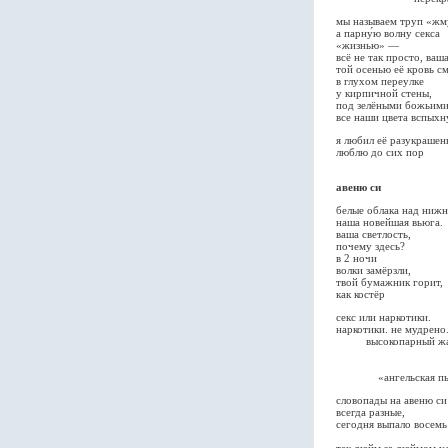
мы называем труп «жм
а парну́ю волну секса
«жизнью» —
всё не так просто, ваш
той осенью её кровь с
в глухом переулке
у кирпичной стены,
под зелёными божьим
все наши цвета вспыхн
я любил её разукрашен
люблю до сих пор
авеню си
белые облака над нижн
наша новейшая вьюга.
ваша светлость,
почему здесь?
в 2 ночи
волки замёрзли,
твой бумажник горит,
как костёр
секс или наркотики.
наркотики. не мудрено
высокопарный жа
«с
«крис
«ангельская пы
словопады на авеню си
всегда разные,
сегодня выпало восем