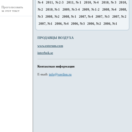
№4
2011, №2-3
2011, №1
2010, №4
2010, №3
2010,
Проголосовать
№2
2010, №1
2009, №3-4
2009, №1-2
2008, №4
2008,
за этот текст
№3
2008, №2
2008, №1
2007, №4
2007, №3
2007, №2
2007, №1
2006, №4
2006, №3
2006, №2
2006, №1
ПРОДАВЦЫ ВОЗДУХА
www.esterum.com
interbok.se
Контактная информация
E-mail:
info@vavilon.ru