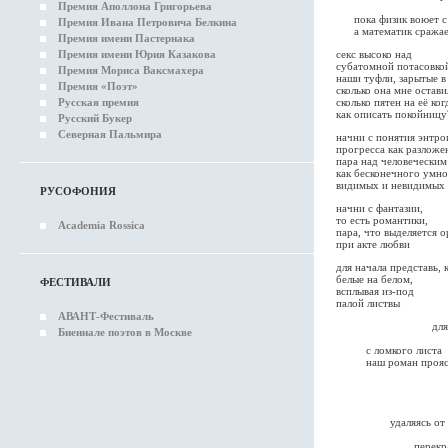
Премия Аполлона Григорьева
ислама ил
пока физик воюет с 
Премия Ивана Петровича Белкина
а математик сражает
Премия имени Пастернака
Премия имени Юрия Казакова
секс высоко над
субатомной потасовко
Премия Мориса Ваксмахера
наши туфли, зарытые в
Премия «Поэт»
сколько она мне остави
Русская премия
сколько пятен на её ко
как описать покойницу
Русский Букер
Северная Пальмира
начни с понятия энтро
прогресса как разложе
пара над человечески
как бесконечного умно
видимых и невидимых
РУСОФОНИЯ
начни с фантазии,
то есть романтики,
Academia Rossica
пара, что выделяется 
при акте любви
для начала представь, 
белые на белом,
ФЕСТИВАЛИ
всплывая из-под
палой листвы
АВАНТ-Фестиваль
для начала
Биеннале поэтов в Москве
но всё не
с ломкого листа
наш роман проясня
перспе
мы воз
вот к
гляд
удаляясь от призм
её пят
перекрашенное 