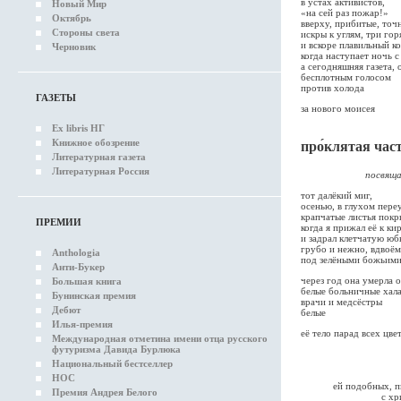
в устах активистов,
Новый Мир
«на сей раз пожар!»
Октябрь
вверху, прибитые, точ
Стороны света
искры к углям, три го
и вскоре плавильный к
Черновик
когда наступает ночь 
а сегодняшняя газета,
бесплотным голосом
против холода
ГАЗЕТЫ
за нового моисея
Ex libris НГ
Книжное обозрение
про́клятая час
Литературная газета
Литературная Россия
посвящается 
тот далёкий миг,
осенью, в глухом переу
крапчатые листья пок
ПРЕМИИ
когда я прижал её к ки
и задрал клетчатую ю
грубо и нежно, вдвоём
Anthologia
под зелёными божьими
Анти-Букер
через год она умерла о
Большая книга
белые больничные хал
Бунинская премия
врачи и медсёстры
Дебют
белые
Илья-премия
её тело парад всех цве
Международная отметина имени отца русского
футуризма Давида Бурлюка
неоновый рекла
Национальный бестселлер
я 
вспомин
НОС
ей подобных, пнуты
Премия Андрея Белого
с христианским