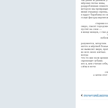
так дюйм за дюймом у
мёрзлая глотка зимы,
раздробленная семиоти
которую мы превращае
вялая отрыжка сирены,
и вдруг барабаны из ск
голые фигуры вертятся
оттенённые 
старики в нахлоб
скоро, гласит городско
пустят на слом —
в конце концов, с глаз 
что же раск
побелк
разумеется, заторчим.
ничто в мёртвой божье
не вызволит зверя, пр
во всех моих клетках.
всегда
что-то вне поля зрения
скрежещет зубами.
кто я, кем считаю себя,
слёзы в ночи
слово падает 
а затем этот бу
и впрямь
заме
предыдущий матери