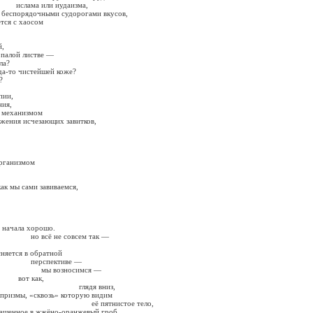
и иудаизма,
беспорядочными судорогами вкусов,
ся с хаосом
й,
 палой листве —
ла?
гда-то чистейшей коже?
?
пии,
ния,
м механизмом
жения исчезающих завитков,
организмом
как мы сами завиваемся,
 хорошо.
 совсем так —
ется в обратной
ктиве —
носимся —
ак,
я вниз,
ы, «сквозь» которую видим
нистое тело,
в жжёно-оранжевый гроб