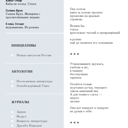
Канат Омар
Кабы не холод. Стихи
Она хотела
Галина Крук
взять за основу проекта
Галина Крук. Женщины с
прожилки на крыльях
просветлёнными лицами
стрекозы.
Елена Элтанг
Возник бы
ведьмынемы. Из романа
город
кристально чистый и превращённый
в руины
ещё до момента его основания.
ИНИЦИАТИВЫ
* * *
Новые писатели России
Утанцовывают, кружась,
глубоко в лес,
в тишину
АНТОЛОГИИ
бесструнных
скрипок.
Нестоличная литература
Остаётся только
Освобождённый Улисс
журчание ручья, текущего
сквозь каменный век.
А для тонкого слуха —
шорох
эрозии.
ЖУРНАЛЫ
Они всё танцуют и танцуют
не думая о тебе.
Арион
Воздух
Вопросы литературы
* * *
Дружба Народов