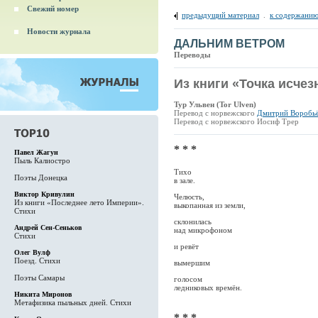
Свежий номер
предыдущий материал
.
к содержанию
Новости журнала
ДАЛЬНИМ ВЕТРОМ
Переводы
Из книги «Точка исче
Тур Ульвен (Tor Ulven)
Перевод с норвежского
Дмитрий Воробь
Перевод с норвежского Иосиф Трер
* * *
Павел Жагун
Пыль Калиостро
Тихо
Поэты Донецка
в зале.
Виктор Кривулин
Челюсть,
Из книги «Последнее лето Империи».
выкопанная из земли,
Стихи
склонилась
Андрей Сен-Сеньков
над микрофоном
Стихи
и ревёт
Олег Вулф
Поезд. Стихи
вымершим
Поэты Самары
голосом
ледниковых времён.
Никита Миронов
Метафизика пыльных дней. Стихи
* * *