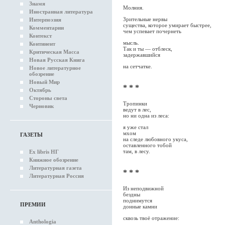
Знамя
Молния.
Иностранная литература
Зрительные нервы
Интерпоэзия
существа, которое умирает быстрее,
Комментарии
чем успевает почернеть
Контекст
мысль.
Континент
Так и ты — отблеск,
Критическая Масса
задержавшийся
Новая Русская Книга
на сетчатке.
Новое литературное
обозрение
Новый Мир
* * *
Октябрь
Стороны света
Тропинки
Черновик
ведут в лес,
но ни одна из леса:
я уже стал
мхом
ГАЗЕТЫ
на следе любовного укуса,
оставленного тобой
там, в лесу.
Ex libris НГ
Книжное обозрение
Литературная газета
* * *
Литературная Россия
Из неподвижной
бездны
поднимутся
ПРЕМИИ
донные камни
сквозь твоё отражение:
Anthologia