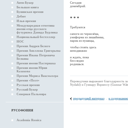
Анти-Букер
Сегодня
докембрий.
Большая книга
Бунинская премия
Дебют
* * *
Илья-премия
Международная отметина
Требуются
имени отца русского
футуризма Давида Бурлюка
сапоги из чернозёма,
Национальный бестселлер
униформа из лишайника,
парик из пушицы,
НОС
Премия Андрея Белого
чтобы стоять здесь
Премия Аполлона Григорьева
неподвижно
Премия Ивана Петровича
и ждать, пока
Белкина
бесследно
Премия имени Пастернака
родишься.
Премия имени Юрия
Казакова
Премия Мориса Ваксмахера
Премия «Поэт»
Переводчики выражают благодарность з
Nydahl) и Гуннару Вэрнессу (Gunnar Wǽr
Русская премия
Русский Букер
Северная Пальмира
предыдущий материал
.
к содержанию
РУСОФОНИЯ
Academia Rossica