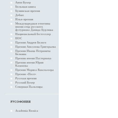
Анти-Букер
Большая книга
Бунинская премия
Дебют
Илья-премия
Международная отметина
имени отца русского
футуризма Давида Бурлюка
Национальный бестселлер
НОС
Премия Андрея Белого
Премия Аполлона Григорьева
Премия Ивана Петровича
Белкина
Премия имени Пастернака
Премия имени Юрия
Казакова
Премия Мориса Ваксмахера
Премия «Поэт»
Русская премия
Русский Букер
Северная Пальмира
РУСОФОНИЯ
Academia Rossica