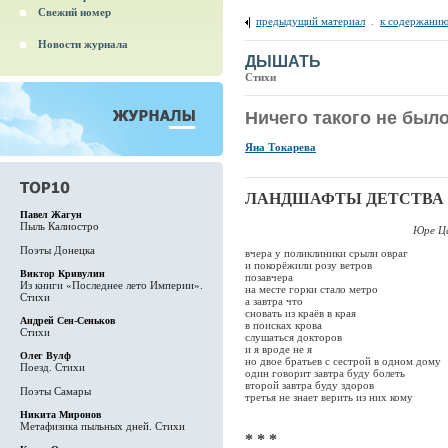
Свежий номер
предыдущий материал
.
к содержанию
Новости журнала
ДЫШАТЬ
Стихи
Ничего такого не был
Яна Токарева
ЛАНДШАФТЫ ДЕТСТВА
Павел Жагун
Пыль Калиостро
Юре Цапли
Поэты Донецка
вчера у поликлиники срыли овраг
и покорёжили розу ветров
Виктор Кривулин
позавчера
Из книги «Последнее лето Империи».
на месте горки стало метро
Стихи
а завтра что
сновать из краёв в края
Андрей Сен-Сеньков
в поисках крова
Стихи
слушаться докторов
и я вроде не я
Олег Вулф
но двое братьев с сестрой в одном дому
Поезд. Стихи
один говорит завтра буду болеть
второй завтра буду здоров
Поэты Самары
третья не знает верить из них кому
Никита Миронов
Метафизика пыльных дней. Стихи
* * *