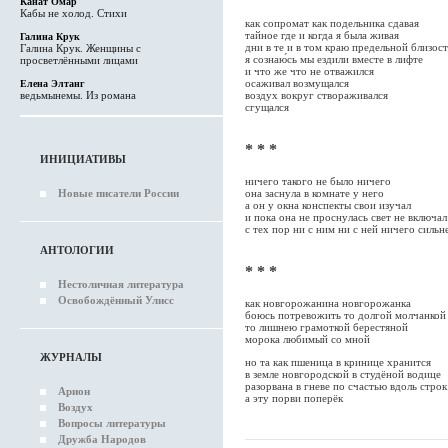
Канат Омар
Кабы не холод. Стихи
как сопромат как подельника сдавая
тайное где и когда я была живая
Галина Крук
дни в те и в том краю предельной близос
Галина Крук. Женщины с
я сознаю́сь мы ездили вместе в лифте
просветлёнными лицами
и что же что не отважился
осаживал возмущался
Елена Элтанг
ведьмынемы. Из романа
воздух вокруг створаживался
сгущался
* * *
ИНИЦИАТИВЫ
ничего такого не было ничего
Новые писатели России
она заснула в комнате у него
а он у окна конспекты свои изучал
и пока она не проснулась свет не включал
с тех пор ни с ним ни с ней ничего сильн
АНТОЛОГИИ
* * *
Нестоличная литература
Освобождённый Улисс
как новгорожанина новгорожанка
боюсь потревожить то долгой молчанкой
то лишнею грамоткой берестяной
морока любимый со мной
ЖУРНАЛЫ
но та как пшеница в кринице хранится
в земле новгородской в студёной водице
разорвана в гневе по счастью вдоль строк
Арион
а эту порви поперёк
Воздух
Вопросы литературы
Дружба Народов