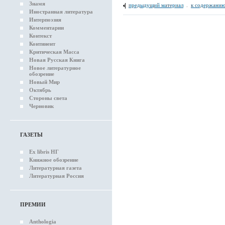
Знамя
предыдущий материал
.
к содержанию
Иностранная литература
Интерпоэзия
Комментарии
Контекст
Континент
Критическая Масса
Новая Русская Книга
Новое литературное
обозрение
Новый Мир
Октябрь
Стороны света
Черновик
ГАЗЕТЫ
Ex libris НГ
Книжное обозрение
Литературная газета
Литературная Россия
ПРЕМИИ
Anthologia