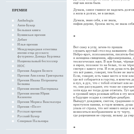
ещё как жила-была.
Думала, самое главное не наделать долгов
ПРЕМИИ
а жила в долгах, не в шелках.
Думала, знаю себя, а не знала,
Anthologia
пифия-дерево, бронза листа, не знала себя
Анти-Букер
Большая книга
Бунинская премия
*
Дебют
Илья-премия
Вот сижу в углу, зачем-то пришла
Международная отметина
слушать круглый стол под названием «Би
имени отца русского
Нейро-врач, психоаналитик, писатель-би
футуризма Давида Бурлюка
и женщина-священник, афроамериканка, 
Национальный бестселлер
теологических наук. В зале белые, чёрны
и евреи, похожие то на белых, то на чёр
НОС
смотря с какого угла. И если душа есть фи
Премия Андрея Белого
это всё равно, говорят, тем более не значи
Премия Аполлона Григорьева
Если, говорят, есть такое место в теле или
где всё собирается в горстку, в комочек 
Премия Ивана Петровича
в пух, в дух, что с тобой отлетает или не 
Белкина
то, они рассуждают, это тоже не означает
Премия имени Пастернака
хотя куда же тогда душе отлетать. Тут ца
Премия имени Юрия
и громкий мяук розовым нёбом в эту весн
Казакова
в будущие осадки к сентябрю-декабрю.
Выпадут дождиком, снегом, градинами с
Премия Мориса Ваксмахера
приступом паники, в горле комком, душа 
Премия «Поэт»
упала от страха, что нет никого нигде и 
Русская премия
возноситься воображением за ту черту,
где разрешения не спрошу, возьму да умр
Русский Букер
Северная Пальмира
*