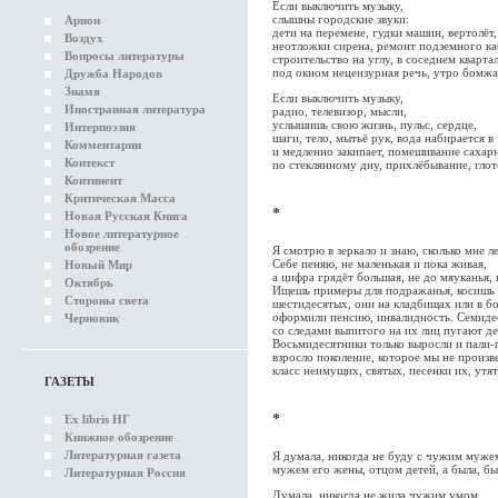
Если выключить музыку,
слышны городские звуки:
Арион
дети на перемене, гудки машин, вертолёт,
Воздух
неотложки сирена, ремонт подземного ка
Вопросы литературы
строительство на углу, в соседнем кварт
под окном нецензурная речь, утро бомжа
Дружба Народов
Знамя
Если выключить музыку,
Иностранная литература
радио, телевизор, мысли,
услышишь свою жизнь, пульс, сердце,
Интерпоэзия
шаги, тело, мытьё рук, вода набирается в
Комментарии
и медленно закипает, помешивание сахар
Контекст
по стеклянному дну, прихлёбывание, глот
Континент
Критическая Масса
*
Новая Русская Книга
Новое литературное
обозрение
Я смотрю в зеркало и знаю, сколько мне ле
Себе пеняю, не маленькая и пока живая,
Новый Мир
а цифра грядёт большая, не до мяуканья, 
Октябрь
Ищешь примеры для подражанья, косишь г
Стороны света
шестидесятых, они на кладбищах или в б
оформили пенсию, инвалидность. Семиде
Черновик
со следами выпитого на их лиц пугают де
Восьмидесятники только выросли и пали-
взросло поколение, которое мы не произв
класс неимущих, святых, песенки их, утя
ГАЗЕТЫ
*
Ex libris НГ
Книжное обозрение
Литературная газета
Я думала, никогда не буду с чужим муже
мужем его жены, отцом детей, а была, бы
Литературная Россия
Думала, никогда не жила чужим умом,