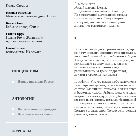
Я дальше всех.
Поэты Самары
Жилой массив. Волна.
Подумаешь и выпьешь из болотца.
Никита Миронов
Под простынёй застиранной страна
Метафизика пыльных дней. Стихи
на карте мира спит. Следы зверья
и спермы, многих месячных кровя
Канат Омар
линяло-неотстирывае... мы... я...
Кабы не холод. Стихи
Галина Крук
Галина Крук. Женщины с
*
просветлёнными лицами
Елена Элтанг
Встать на площади и громко мяукать, оря
ведьмынемы. Из романа
не хочу никаких указаний относительно м
ни учений, имений, уч. кабинетов с боди
Улечу за высокие горы, за синие реки, их 
исчезающие из виду, как и я, как и я
исчезну, сливаясь с ними в одно,
раскидавшись на траве подростком,
ИНИЦИАТИВЫ
лучами в стороны, как звезда.
Граффити. Упрусь в ваше небо конечност
Новые писатели России
теку горячим дёгтем, солнечным маслом,
состава Карениной, тормоза́, рельсы пер
и барочные телеса. Рыбьим мехом кошкин
накроют, склеют фарфор голубой в облак
АНТОЛОГИИ
их наготы стесняясь, команды бесштанно
Притворюсь котом в сапогах, пока жива,
наивным хозяином, сыном крестьянским,
Нестоличная литература
Больше без людоедов. Только сено-солома
Освобождённый Улисс
ромашка, кашка, пчела.
*
ЖУРНАЛЫ