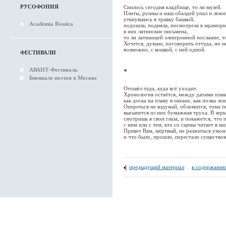
РУСОФОНИЯ
Снилось сегодня кладбище, то ли музей.
Плиты, руины и наш обалдей упал и лежи
уткнувшись в травку башкой,
Academia Rossica
подошла, подняла, посмотрела в мраморны
в них латинские письмена,
то ли латиницей электронной послание, то
Хочется, думаю, поговорить оттуда, но не
возможно, с кошкой, с ней одной.
ФЕСТИВАЛИ
АВАНТ-Фестиваль
*
Биеннале поэтов в Москве
Отошёл туда, куда всё уходит.
Хронология остаётся, между датами плав
как доска на плаву в океане, как полка ло
Опереться не вздумай, обломится, тома п
высыпется из них бумажная труха. В зерк
смотришь в свои глаза, и покажется, что 
с ним или с тем, кто со сцены читает в м
Привет Вам, мёртвый, не разжиться умом 
и что было, прошло, перестало существов
предыдущий материал
.
к содержанию