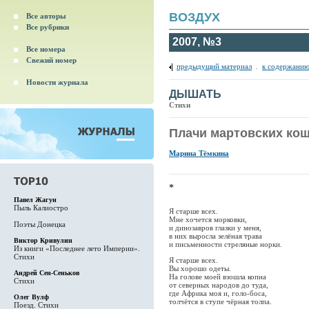
ВОЗДУХ
Все авторы
Все рубрики
2007, №3
Все номера
Свежий номер
предыдущий материал
.
к содержанию
Новости журнала
ДЫШАТЬ
Стихи
Плачи мартовских ко
Марина Тёмкина
*
Павел Жагун
Пыль Калиостро
Я старше всех.
Мне хочется морковки,
Поэты Донецка
и динозавров глазки у меня,
в них выросла зелёная трава
Виктор Кривулин
и письменности стреляные норки.
Из книги «Последнее лето Империи».
Стихи
Я старше всех.
Вы хорошо одеты.
Андрей Сен-Сеньков
На голове моей взошла копна
Стихи
от северных народов до туда,
где Африка моя и, голо-боса,
Олег Вулф
толчётся в ступе чёрная толпа.
Поезд. Стихи