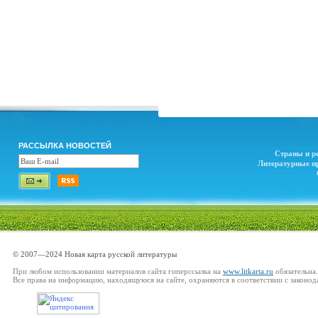
РАССЫЛКА НОВОСТЕЙ
Страны и р
Литературные п
© 2007—2024 Новая карта русской литературы
При любом использовании материалов сайта гиперссылка на
www.litkarta.ru
обязательна.
Все права на информацию, находящуюся на сайте, охраняются в соответствии с законод