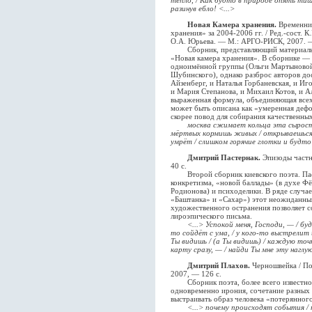
тепло, / Как будто в природе опять тиш
разинув ебло! <...>
Новая Камера хранения.
Временник
хранения» за 2004-2006 гг. / Ред.-сост. 
О.А. Юрьева. — М.: АРГО-РИСК, 2007. —
Сборник, представляющий материалы, 
«Новая камера хранения». В сборнике — 
одноимённой группы (Ольги Мартыновой
Шубинского), однако разброс авторов до
Айзенберг, и Наталья Горбаневская, и И
и Мария Степанова, и Михаил Котов, и А
выраженная формула, объединяющая всех
может быть описана как «умеренная дефо
скорее повод для собирания качественных
москва сжимает кольца эта сырост
мёртвых кормишь живых / открываешься
умрёт / слишком горячие глотки и будто
Дмитрий Пастернак.
Эпизоды частн
40 с.
Второй сборник киевского поэта. Паст
конкретизма, «новой баллады» (в духе Ф
Родионова) и психоделики. В ряде случа
«Баштанка» и «Сахар») этот неожиданны
художественного остранения позволяет с
лироэпического письма.
<...> Успокой меня, Господи, — / б
то сойдёт с ума, / у кого-то выстрелит ш
Ты видишь / (а Ты видишь) / каждую точк
карту сразу, — / найди Ты мне эту наглую
Дмитрий Плахов.
Черношвейка / По
2007, — 126 с.
Сборник поэта, более всего известног
одновременно ирония, сочетание разных 
выстраивать образ человека «потерянног
<...> почему происходят события / 