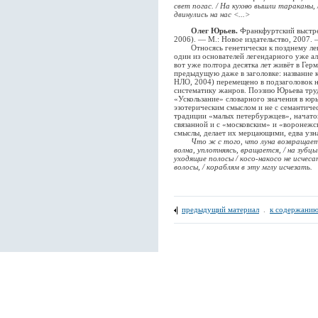
свет погас. / На кухню вышли тараканы, 
двинулись на нас <...>
Олег Юрьев.
Франкфуртский выстре
2006). — М.: Новое издательство, 2007. —
Относясь генетически к позднему лен
один из основателей легендарного уже а
вот уже полтора десятка лет живёт в Гер
предыдущую даже в заголовке: название 
НЛО, 2004) перемещено в подзаголовок 
систематику жанров. Поэзию Юрьева тру
«Ускользание» словарного значения в юрь
эзотерическим смыслом и не с семантиче
традиции «малых петербуржцев», начат
связанной и с «московским» и «вороне
смыслы, делает их мерцающими, едва узн
Что ж с того, что луна возвращается
волна, уплотняясь, вращается, / на зубц
уходящие полосы / косо-накосо не исчеса
волосы, / кораблям в эту мглу исчезать.
предыдущий материал
.
к содержанию