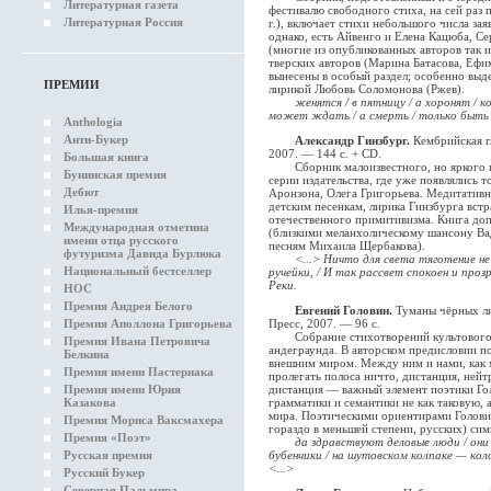
Литературная газета
фестивалю свободного стиха, на сей раз
Литературная Россия
г.), включает стихи небольшого числа за
однако, есть Айвенго и Елена Кацюба, С
(многие из опубликованных авторов так и
тверских авторов (Марина Батасова, Ефи
вынесены в особый раздел; особенно выд
ПРЕМИИ
лирикой Любовь Соломонова (Ржев).
женятся / в пятницу / а хоронят / к
может ждать / а смерть / только быть
Anthologia
Анти-Букер
Александр Гинзбург.
Кембрийская г
2007. — 144 с. + CD.
Большая книга
Сборник малоизвестного, но яркого п
Бунинская премия
серии издательства, где уже появлялись
Дебют
Аронзона, Олега Григорьева. Медитативно
детским песенкам, лирика Гинзбурга встр
Илья-премия
отечественного примитивизма. Книга до
Международная отметина
(близкими меланхолическому шансону Вад
имени отца русского
песням Михаила Щербакова).
футуризма Давида Бурлюка
<...> Ничто для света тяготение н
Национальный бестселлер
ручейки, / И так рассвет спокоен и прозр
Реки.
НОС
Премия Андрея Белого
Евгений Головин.
Туманы чёрных ли
Премия Аполлона Григорьева
Пресс, 2007. — 96 с.
Собрание стихотворений культового п
Премия Ивана Петровича
андеграунда. В авторском предисловии по
Белкина
внешним миром. Между ним и нами, как 
Премия имени Пастернака
пролегать полоса ничто, дистанция, нейт
Премия имени Юрия
дистанция — важный элемент поэтики Го
Казакова
грамматики и семантики не как таковую, 
мира. Поэтическими ориентирами Головин
Премия Мориса Ваксмахера
гораздо в меньшей степени, русских) сим
Премия «Поэт»
да здравствуют деловые люди / они
Русская премия
бубенчики / на шутовском колпаке — ко
<...>
Русский Букер
Северная Пальмира