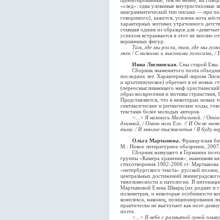
ориентированные, тем не менее, на говорн
«след»: едва уловимые внутристиховые зв
анаграмматический тип письма — при по
говоримого), кажется, усилена нота жёс
характерных мотивах утраченного детств
ставшая одним из образцов для «девичье
успехом встраивается в этот не вполне о
вершинных фигур.
Там, где мы росли, там, где мы гулял
ляли / С низкими и высокими голосами, /
Инна Лиснянская.
Сны старой Евы. 
Сборник знаменитого поэта объединяе
последних лет. Характерный лиризм Лис
и архетипическое) обретает в её новых с
(переосмысливающего миф христианский),
образ воскресения и мотивы странствия,
Представляется, что в некоторых новых 
синтаксические и ритмические ходы, гов
текстами более молодых авторов.
<...> Я назовусь Магдалиной. / Отп
длинной, / Омою ноги Его. // И Он не мо
тьму. / И многие тысячелетья / Я буду ве
Ольга Мартынова.
Французская биб
М.: Новое литературное обозрение, 2007.
Сборник живущего в Германии поэта. 
группы «Камера хранения»; нынешняя кн
стихотворения 1982-2006 гг. Мартынова
«петербургского текста» русской поэзии;
центральных достижений ленинградского 
тяжеловесности и патологии. В интонаци
Мартыновой Елена Шварц (их роднят и с
полиметрия, и некоторые особенности к
комплекса, наконец, позиционирования л
практически не выступает как поэт-демиу
поэта.
<...> В небе с размытой луной плыв