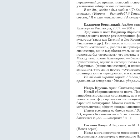
переложений до прямых инверсий и спор
узнаваемой кибировской интонацией.
В те дни, когда я был любим / (Тобо
смешным, / Короче — был собой! // Тепер
совсем, / И я уже незнамо кто, / А стану
Владимир Ковенацкий.
Альбом стих
Культурная Революция, 2007. — 288 с.
Художник и поэт Владимир Абрамович
принадлежит к плеяде разносторонних ф
культуры (таких как Евгений и Лев Кропи
Гаврильчик и др.). Его место в истории 
отчасти «затемнено»; работая на примерн
лианозовцы, он не выработал столь же жё
позволила бы «встраивать» его поэтику 
Между тем, поэзия Ковенацкого — безус
примитивизма, однако в наследии поэта е
«барачные» (линия лианозовцев), и наив
вспомнить чуть ли не поэтов-»суриковце
страницах книги чередуются с его графи
На тёмной окраине города / В бою р
противника вспорото / Умелым ударом н
Игорь Кручик.
Арки: Стихотворения
Новый сборник киевского поэта. Поэзи
гиперболизированных социальных, да и м
ламентациях, форсированных интонацион
барочной метафорике. Можно сказать, ч
метареалистов»; эффект, иногда напоми
Пешка вступает на битое поле. / В
/ О, каратэ без контакта и боли: / пешк
движется к цели — наверняка! <...>
Евгения Лавут.
Afterpoems. — М.: Н
(Новая серия).
Новая книга известного московского п
сохраняющих характерную интонацию Лав