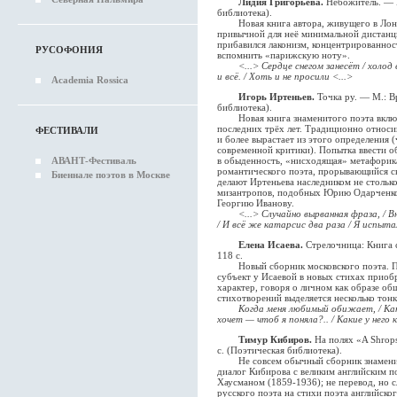
Лидия Григорьева.
Небожитель. — М
библиотека).
Новая книга автора, живущего в Лондо
привычной для неё минимальной дистан
прибавился лаконизм, концентрированнос
РУСОФОНИЯ
вспомнить «парижскую ноту».
<...> Сердце снегом занесёт / холод
и всё. / Хоть и не просили <...>
Academia Rossica
Игорь Иртеньев.
Точка ру. — М.: В
библиотека).
Новая книга знаменитого поэта включ
последних трёх лет. Традиционно относи
ФЕСТИВАЛИ
и более вырастает из этого определения (
современной критики). Попытка ввести о
АВАНТ-Фестиваль
в обыденность, «нисходящая» метафорик
романтического поэта, прорывающийся с
Биеннале поэтов в Москве
делают Иртеньева наследником не столько
мизантропов, подобных Юрию Одарченко
Георгию Иванову.
<...> Случайно вырванная фраза, / В
/ И всё же катарсис два раза / Я испыта
Елена Исаева.
Стрелочница: Книга 
118 с.
Новый сборник московского поэта. По
субъект у Исаевой в новых стихах приоб
характер, говоря о личном как образе о
стихотворений выделяется несколько тон
Когда меня любимый обижает, / Как
хочет — чтоб я поняла?.. / Какие у него к
Тимур Кибиров.
На полях «A Shrops
с. (Поэтическая библиотека).
Не совсем обычный сборник знаменито
диалог Кибирова с великим английским 
Хаусманом (1859-1936); не перевод, но 
русского поэта на стихи поэта английског