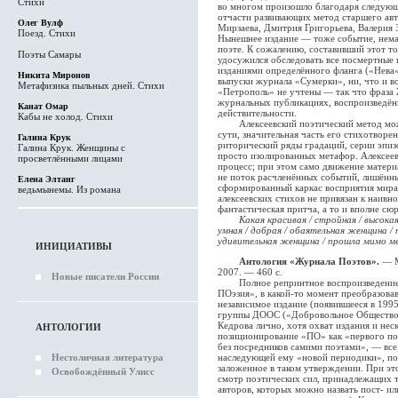
Стихи
во многом произошло благодаря следующ
отчасти развивающих метод старшего авт
Олег Вулф
Мирзаева, Дмитрия Григорьева, Валерия
Поезд. Стихи
Нынешнее издание — тоже событие, нема
поэте. К сожалению, составивший этот т
Поэты Самары
удосужился обследовать все посмертные
изданиями определённого фланга («Нева»
Никита Миронов
выпуски журнала «Сумерки», ни, что и во
Метафизика пыльных дней. Стихи
«Петрополь» не учтены — так что фраза 
журнальных публикациях, воспроизведённ
Канат Омар
действительности.
Кабы не холод. Стихи
Алексеевский поэтический метод можн
сути, значительная часть его стихотворе
Галина Крук
риторический ряды градаций, серии эпиз
Галина Крук. Женщины с
просто изолированных метафор. Алексеев 
просветлёнными лицами
процесс; при этом само движение матери
не поток расчленённых событий, лишённы
Елена Элтанг
сформированный каркас восприятия мира
ведьмынемы. Из романа
алексеевских стихов не привязан к наивн
фантастическая притча, а то и вполне сю
Какая красивая / стройная / высокая
умная / добрая / обаятельная женщина / 
удивительная женщина / прошла мимо мен
ИНИЦИАТИВЫ
Антология «Журнала Поэтов».
— М
2007. — 460 с.
Новые писатели России
Полное репринтное воспроизведение в
ПОэзия», в какой-то момент преобразова
независимое издание (появившееся в 1995
группы ДООС («Добровольное Общество 
Кедрова лично, хотя охват издания и нес
АНТОЛОГИИ
позиционирование «ПО» как «первого по
без посредников самими поэтами», — все,
Нестоличная литература
наследующей ему «новой периодики», по
заложенное в таком утверждении. При э
Освобождённый Улисс
смотр поэтических сил, принадлежащих 
авторов, которых можно назвать пост- и