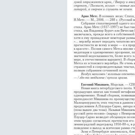
луной отражаются щуки, / Вверху и вниз
стрекот, / Посвист, всхлип — чинные га
гитарой, а сверчок и слушать не хочет.
Арво Метс.
В осенних лесах: Стихи, 
Н.Метс. — М., 2006. — 288 с. (Русский в
Собрание стихотворений одного из кл
стиха. Арво Метс (1937-1997) не был та
стиха, как Владимир Бурич или Вячеслав
заключалась, прежде всего в собственной
хотя и ему принадлежат некоторые размы
«... верлибр может передать читателю м
причастности ко всему в мире — и к приро
к красоте». Поэзия самого Метса вполне
медитация и одновременно прозрение, по
значимой недосказанности, более всего х
мере, в отечественном варианте). В сбор
Метса из эстонского верлибра. Не очень 
странностей в сопроводительных текстах,
полным собранием сочинений поэта.
Воздух наполнен / золотым отсвето
— / где-то невдалеке / купола храма.
Евгений Мякишев.
Морская. — СПб.
Новая книга петербургского поэта. Мя
предыдущих книгах как тонкий метафизи
одновременно. Новый сборник, появивший
преподносит Мякишева по преимуществу 
Малоцензурность этих текстов в данном
предисловием А.Плуцера-Сарно, автора и
(пока вышло два тома). Называя Мякишева
русской анти-поэзии» (наряду с Немиро
Плуцер-Сарно возводит обсценную поэзию
этим трудно согласиться: претекстом его
ленинградский андеграунд 1950-80-х, в 
поведение и выход за всяческие рамки с
Зима в Петербурге закончилась, бля