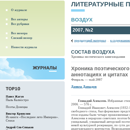
ЛИТЕРАТУРНЫЕ 
О журнале
ВОЗДУХ
Все авторы
Все рубрики
2007, №2
Все номера
Свежий номер
предыдущий материал
.
к содержанию
Новости журнала
СОСТАВ ВОЗДУХА
Хроника поэтического книгоиздания
Хроника поэтического
аннотациях и цитатах
Февраль — май 2007
Данила Давыдов
Павел Жагун
Пыль Калиостро
Геннадий Алексеев.
Избранные стих
2006. — 576 с.
Поэты Донецка
Геннадий Иванович Алексеев (1932-198
свободного стиха, был формально предст
Виктор Кривулин
этом изданы были четыре прижизненные к
Из книги «Последнее лето Империи».
Алексеева в иерархии советских поэтов 
Стихи
уникальный, узнаваемый авторский поэтич
некой культурной резервации, по сути дел
Андрей Сен-Сеньков
андеграундного контекстов. Возрождение