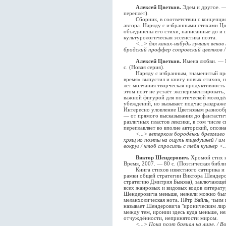
Алексей Цветков.
Эдем и другое. —
переплёт).
Сборник, в соответствии с концепцией 
автора. Наряду с избранными стихами Цв
объединены его стихи, написанные до и 
культурологическая эссеистика поэта.
<...> для каких-нибудь лучших веко
бродский проффер сопровский цветков /
Алексей Цветков.
Имена любви. — М
с. (Новая серия).
Наряду с избранным, знаменитый пред
время» выпустил и книгу новых стихов, 
лет молчания творческая продуктивность
этом поэт не устаёт экспериментировать, 
важной фигурой для поэтической молодё
убеждений, но вызывает подчас раздраже
Интересно уловление Цветковым разнооб
— от прямого высказывания до фантастич
различных пластов лексики, в том числе с
переплавляет во вполне авторский, опозн
<...> ветерком бородёнки брезгливо
хрящ но поэты на ощупь тщедушней / им 
вокруг / чтоб спросить с тебя кушнер <..
Виктор Шендерович.
Хромой стих и
Время, 2007. — 80 с. (Поэтическая библи
Книга стихов известного сатирика и п
рамки общей стратегии Виктора Шендер
стратегию Дмитрия Быкова), заключающей
всех жанровых и видовых кодов литерату
Шендеровича меньше, нежели можно было
меланхолическая нота. Пётр Вайль, чьим
называет Шендеровича "ироническим лир
между тем, иронии здесь куда меньше, н
отчуждённости, непринятости миром.
<...> Пока поэт бряцал на лире, / В