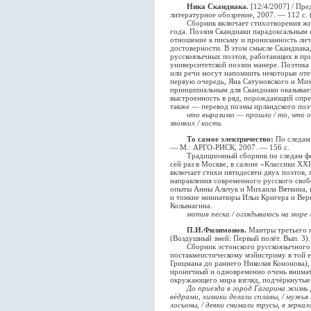
Ника Скандиака.
[12/4/2007] / Пре
литературное обозрение, 2007. — 112 с. 
Сборник включает стихотворения живу
года. Поэзия Скандиаки парадоксальным 
отношение к письму и пронизанность ли
достоверности. В этом смысле Скандиака
русскоязычных поэтов, работающих в пр
университетской поэзии манере. Поэтика
или речи могут напомнить некоторые оте
первую очередь, Яна Сатуновского и Мих
принципиальным для Скандиаки оказывает
выстроенность в ряд, порождающий опре
также — перевод поэмы ирландского поэт
что выразимо — прошло / то, что ос
звонких / кость
То самое электричество:
По следам 
— М.: АРГО-РИСК, 2007. — 156 с.
Традиционный сборник по следам фест
сей раз в Москве, в салоне «Классики XXI
включает стихи пятидесяти двух поэтов,
направления современного русского своб
опыты Анны Альчук и Михаила Вяткина, 
и тонкие миниатюры Ильи Кригера и Вер
Колымагина.
мотив песка / оглядываюсь на море
П.И.Филимонов.
Мантры третьего п
(Воздушный змей: Первый полёт. Вып. 3).
Сборник эстонского русскоязычного п
постакмеистическому мэйнстриму в той е
Грицмана до раннего Николая Кононова),
ироничный и одновременно очень внимат
окружающего мира взгляд, подчёркнутые 
До приезда в город Гагарина жизнь 
вёдрами, химики делали сплавы, / мужья
лосьоны, / девки снимали трусы, в зеркал