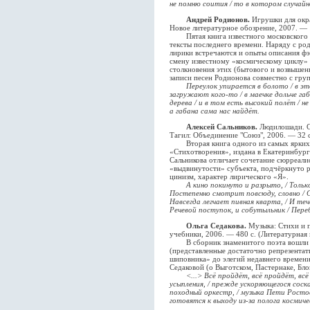
не помню соития / то в котором случайн
Андрей Родионов.
Игрушки для окра
Новое литературное обозрение, 2007. — 1
Пятая книга известного московского по
тексты последнего времени. Наряду с р
лирики встречаются и опыты описания ф
смену известному «космическому циклу»
столкновения этих (бытового и возвышен
записи песен Родионова совместно с гр
Переулок упирается в болото / в эт
загружают кого-то / в маечке дольче габ
дерева / и в том есть высокий полёт / не
а габана сама нас найдёт.
Алексей Сальников.
Людилошади. С
Тагил: Объединение "Союз", 2006. — 32 с
Вторая книга одного из самых ярких у
«Стихотворения», издана в Екатеринбург
Сальникова отличает сочетание сюрреали
«выдвинутости» субъекта, подчёркнуто 
цинизм, характер лирического «Я».
А кино покинуто и разрыто, / Тольк
Постепенно смотрит повсюду, словно / 
Навсегда легчает пивная кварта, / И течё
Речевой поступок, и собутыльник / Пере
Ольга Седакова.
Музыка: Стихи и п
учебники, 2006. — 480 с. (Литературная
В сборник знаменитого поэта вошли н
(представленные достаточно репрезента
шиповника» до элегий недавнего времени)
Седаковой (о Выготском, Пастернаке, Бло
<...> Всё пройдёт, всё пройдёт, всё
усыпления, / прежде ускоряющегося соск
походный оркестр, / музыка Пети Росто
готовятся к выходу из-за полога космиче