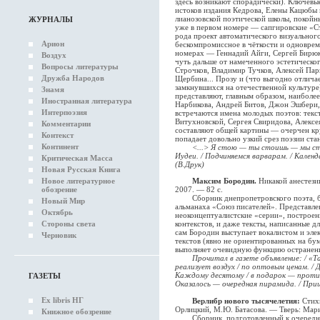
здесь возникают спорадически). Ключевы
истоков издания Кедрова, Елены Кацюбы
лианозовской поэтической школы, покойн
ЖУРНАЛЫ
уже в первом номере — сапгировские «Ст
рода проект автоматического визуального
Арион
бескомпромиссное в чёткости и одновре
номерах — Геннадий Айги, Сергей Бирюко
Воздух
чуть дальше от намеченного эстетическ
Вопросы литературы
Строчков, Владимир Тучков, Алексей Пар
Дружба Народов
Щербина... Прозу и (что выгодно отлича
замкнувшихся на отечественной культур
Знамя
представляют, главным образом, наиболе
Иностранная литература
Нарбикова, Андрей Битов, Джон Эшбери,
Интерпоэзия
встречаются имена молодых поэтов: тек
Витухновской, Сергея Свиридова, Алексе
Комментарии
составляют общей картины — очерчен кру
Контекст
попадает довольно узкий срез поэзии ста
Континент
<...> Я стою — ты стоишь — мы ст
Иудеи. / Подчиняемся варварам. / Кален
Критическая Масса
(В.Друк)
Новая Русская Книга
Новое литературное
Максим Бородин.
Никакой анестези
обозрение
2007. — 82 с.
Сборник днепропетровского поэта, бли
Новый Мир
альманаха «Союз писателей». Представле
Октябрь
неоконцептуалистские «серии», построе
Стороны света
контекстов, и даже тексты, написанные д
сам Бородин выступает вокалистом и эле
Черновик
текстов (явно не ориентированных на б
выполняет очевидную функцию остранени
Прочитал в газете объявление: / «
реализует воздух / по оптовым ценам. / 
Каждому десятому / в подарок — противо
ГАЗЕТЫ
Оказалось — очередная пирамида. / При
Ex libris НГ
Верлибр нового тысячелетия:
Стихи
Орлицкий, М.Ю. Батасова. — Тверь: Мари
Книжное обозрение
Сборник, подготовленный к очередн