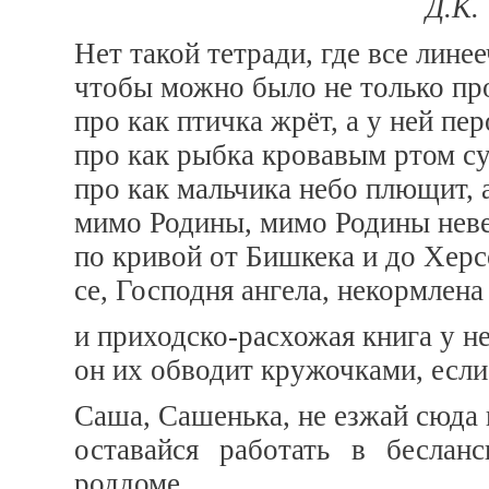
Д.К.
Нет такой тетради, где все линее
чтобы можно было не только про
про как птичка жрёт, а у ней пе
про как рыбка кровавым ртом су
про как мальчика небо плющит, 
мимо Родины, мимо Родины нев
по кривой от Бишкека и до Хер
се, Господня ангела, некормлена
и приходско-расхожая книга у не
он их обводит кружочками, если
Саша, Сашенька, не езжай сюда 
оставайся работать в беслан
роддоме,