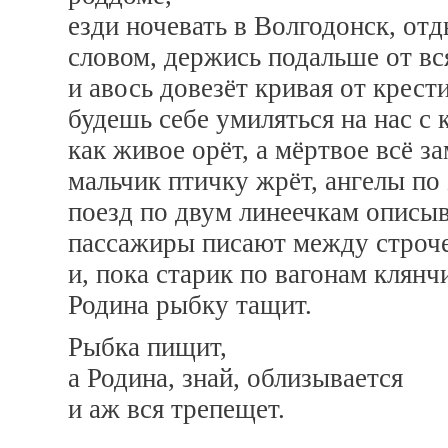
езди ночевать в Волгодонск, от
словом, держись подальше от вс
и авось довезёт кривая от крест
будешь себе умиляться на нас с 
как живое орёт, а мёртвое всё з
мальчик птичку жрёт, ангелы п
поезд по двум линеечкам описыв
пассажиры писают между строче
и, пока старик по вагонам клянч
Родина рыбку тащит.
Рыбка пищит,
а Родина, знай, облизывается
и аж вся трепещет.