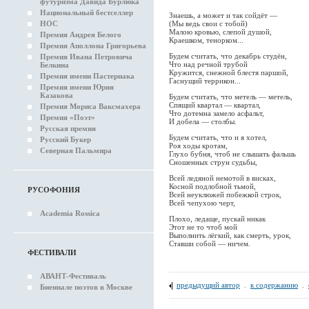
футуризма Давида Бурлюка
Национальный бестселлер
Знаешь, а может и так сойдёт —
НОС
(Мы ведь свои с тобой)
Малою кровью, слепой душой,
Премия Андрея Белого
Краешком, тенорком...
Премия Аполлона Григорьева
Будем считать, что декабрь студён,
Премия Ивана Петровича
Что над речной трубой
Белкина
Кружится, снежной блестя паршой,
Премия имени Пастернака
Гаснущий террикон...
Премия имени Юрия
Казакова
Будем считать, что метель — метель,
Спящий квартал — квартал,
Премия Мориса Ваксмахера
Что дотемна замело асфальт,
Премия «Поэт»
И добела — столбы.
Русская премия
Будем считать, что и я хотел,
Русский Букер
Роя ходы кротам,
Северная Пальмира
Глухо бубня, чтоб не слышать фальшь
Сношенных струн судьбы,
Всей ледяной немотой в висках,
Косной подлобной тьмой,
РУСОФОНИЯ
Всей неуклюжей побежкой строк,
Всей чепухою черт,
Academia Rossica
Плохо, ледаще, пускай никак
Этот не то чтоб мой
Выполнить лёгкий, как смерть, урок,
Ставши собой — ничем.
ФЕСТИВАЛИ
АВАНТ-Фестиваль
предыдущий автор
.
к содержанию
.
Биеннале поэтов в Москве