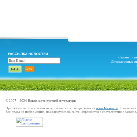
РАССЫЛКА НОВОСТЕЙ
Страны и р
Литературные п
© 2007—2024 Новая карта русской литературы
При любом использовании материалов сайта гиперссылка на
www.litkarta.ru
обязательна.
Все права на информацию, находящуюся на сайте, охраняются в соответствии с законод