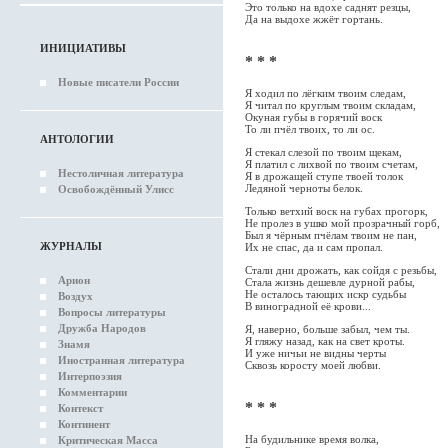
Это только на вдохе саднят резцы,
Да на выдохе жжёт гортань.
ИНИЦИАТИВЫ
* * *
Новые писатели России
Я ходил по лёгким твоим следам,
Я читал по круглым твоим складам,
Окуная губы в горячий воск
То ли пчёл твоих, то ли ос.
АНТОЛОГИИ
Я стекал слезой по твоим щекам,
Я платил с лихвой по твоим счетам,
Нестоличная литература
Я в дрожащей ступе твоей толок
Ледяной черноты белок.
Освобождённый Улисс
Только ветхий воск на губах прогорк,
Не пролез в ушко мой прозрачный горб,
Был я чёрным пчёлам твоим не пан,
ЖУРНАЛЫ
Их не спас, да и сам пропал.
Стали дни дрожать, как сойдя с резьбы,
Арион
Стала жизнь дешевле дурной рабы,
Не осталось тающих искр судьбы
Воздух
В виноградной её крови...
Вопросы литературы
Дружба Народов
Я, наверно, больше забыл, чем ты.
Я гляжу назад, как на свет кроты.
Знамя
И уже ничьи не видны черты
Иностранная литература
Сквозь коросту моей любви.
Интерпоэзия
Комментарии
* * *
Контекст
Континент
На будильнике время волка,
Критическая Масса