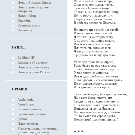
Разлетелась воронья вохра,
Новая Русская Книга
С караула сменились пчёлы,
Новое литературное
Зачехлив боевые жальца,
обозрение
Только я, как младший по чину,
Не по росту надев овчину,
Новый Мир
Стерегу жемчуга и смолы
Октябрь
В небесах зелёного Пфальца.
Стороны света
Не видать ни друзей, ни татей,
Черновик
И пасущим волков телятей
Я прилёг на жёсткую лавку
С пустотой на манер валета.
Вот и вся недолга дозора,
ГАЗЕТЫ
Для того ли, глаза мозоля,
Я тянул эту злую лямку
Тридцать лет и ещё два лета.
Ex libris НГ
Разве зря прожжена кираса,
Книжное обозрение
Разве был я не рад стараться,
Литературная газета
Только вышел плохим солдатом
Литературная Россия
У хорошего командира.
Вот и сдан по былым заслугам
С глаз долой, к алеманским лунам,
По опушкам стеречь покатым
Их курильницы и кадила.
ПРЕМИИ
Так и сплю здесь, в острастку татям,
Да охота была, видать, им
Anthologia
Среди ночи праздновать труса
Анти-Букер
С чужестранцем и простофилей.
Понадеялись луны Пфальца
Большая книга
На сидельца, стрельца, стояльца,
Бунинская премия
То-то будет им утром пусто
Дебют
После скорбных моих вигилий.
Илья-премия
Международная отметина
* * *
имени отца русского