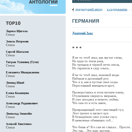
предыдущий автор
.
к содержанию
.
ГЕРМАНИЯ
Лариса Щиголь
Дмитрий Закс
Стихи
Эмиль Петросян
Стихи
* * *
Сергей Шаталов
Стихи
Я не то чтоб знал, как звучат слова,
Но куда-то текла река,
Тигран Туниянц (Тути)
Но трещала в чёрной печи смола,
Стихи
Но скрипела в саду ольха...
Елизавета Мнацаканова
Я не то чтоб знал, неживой воды
Стихи
Набирая в дрожащий рот,
Что и я, как в пустые свои ходы
Леонид Шваб
Переставший вмещаться крот,
Стихи
Проворочаюсь в этом ничьём плену,
Елена Казанцева
Очумевшим свернусь зверьком,
Стихи
И уже заходясь в немоте, пойму,
Что она-то и есть закон,
Александр Радашкевич
Стихи
Превращающий этот свистящий гул,
Этот трепет и шелест куп
Леопольд Эпштейн
В безнадёжно-злое усилье скул,
Стихи
В шевеленье обмякших губ...
Алексей Хвостенко
Что бишь я? Я и сам не слыхал... Прости..
Стихи
Это так... Это нам, кротам...