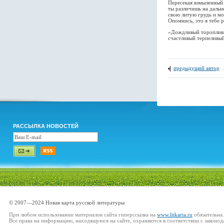
Пересекая взмыленный 
ты различишь на дальн
свою литую грудь и мо
Опомнись, это я тебе р
«Дождливый торопливы
счастливый терпеливы
предыдущий автор
РАССЫЛКА НОВОСТЕЙ
© 2007—2024 Новая карта русской литературы
При любом использовании материалов сайта гиперссылка на
www.litkarta.ru
обязательна.
Все права на информацию, находящуюся на сайте, охраняются в соответствии с законод