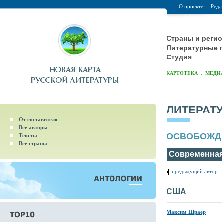
О проекте
.
Реда
Страны и реги
Литературные 
Студия
.
КАРТОТЕКА
МЕДИ
ЛИТЕРАТ
От составителя
Все авторы
ОСВОБОЖД
Тексты
Все страны
Современная
предыдущий автор
США
Максим Шраер