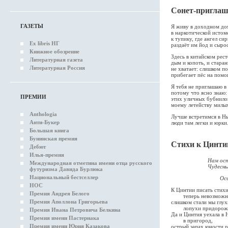
Сонет-приглаш
ГАЗЕТЫ
Я живу в доходном дом
в наркотической истом
к тупику, где ангел си
Ex libris НГ
раздаёт им йод и сырос
Книжное обозрение
Здесь в китайском рес
Литературная газета
дым и копоть, и стара
Литературная Россия
не хватает: слишком п
прибегает пёс на помо
Я тебя не приглашаю в
потому что ясно знаю:
ПРЕМИИ
этих уличных бубнило
моему летейству милы
Anthologia
Лучше встретимся в Н
Анти-Букер
люди там легки и юрки
Большая книга
Бунинская премия
Стихи к Цинти
Дебют
Илья-премия
Нам ост
Международная отметина имени отца русского
Чудесный звук,
футуризма Давида Бурлюка
Национальный бестселлер
Осип Манд
НОС
К Цинтии писать стих
Премия Андрея Белого
теперь невозможн
Премия Аполлона Григорьева
слишком стали мы глу
лопухи придорожн
Премия Ивана Петровича Белкина
Да и Цинтия уехала в
Премия имени Пастернака
в пригород,
Премия имени Юрия Казакова
острый запах юности 