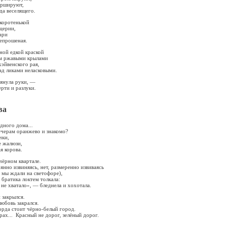
аршируют,
да веселящего.
коротенькой
ццерии,
ари
непрошеная.
ной едкой краской
ем ржавыми крылами
эйвенского рая,
ад ликами неласковыми.
тянула руки, —
рти и разлуки.
ва
дного дома...
ечерам оранжево и знакомо?
чки,
е жалюзи,
я корова.
чёрном квартале.
янно извиняясь, нет, размеренно извиваясь
 мы ждали на светофоре),
 братика локтем толкала:
 не хватало», — бледнела и хохотала.
 закрылся.
любовь закрался.
форда стоит чёрно-белый город.
рах... Красный не дорог, зелёный дорог.