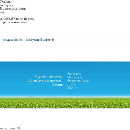
Гудзон,
ем берегу
й разверстый зонт.
еку:
й самый что ни на есть
й прощальный секс».
.
к содержанию
.
следующий автор
Картотека
Страны и регионы
Медиатека
Литературные проекты
Фоторепортажи
Досье
Студия
Блоги
ательством РФ.