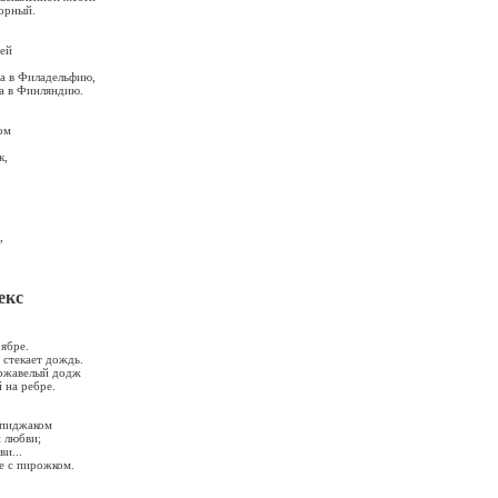
рный.
ней
ка в Филадельфию,
да в Финляндию.
ом
к,
,
екс
ябре.
 стекает дождь.
оржавелый додж
 на ребре.
 пиджаком
и любви;
ви...
фе с пирожком.