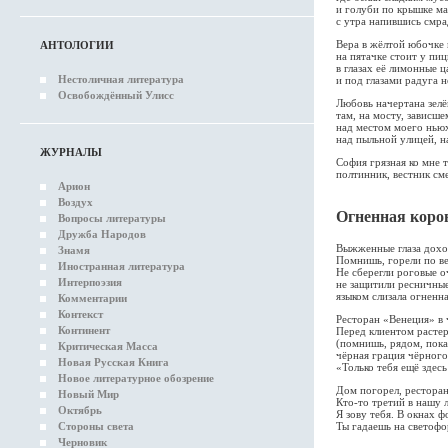
и голуби по крышке м
с утра напившись смра
Вера в жёлтой юбочке 
АНТОЛОГИИ
на пятачке стоит у пи
в глазах её лимонные ц
Нестоличная литература
и под глазами радуга 
Освобождённый Улисс
Любовь начертана зелё
там, на мосту, зависш
над местом моего ньюх
над пыльной улицей, н
ЖУРНАЛЫ
София грязная ко мне 
полтинник, вестник сме
Арион
Воздух
Огненная коро
Вопросы литературы
Дружба Народов
Выжженные глаза дохо
Знамя
Помнишь, горели по в
Иностранная литература
Не сберегли роговые о
Интерпоэзия
не защитили ресничны
языком слизала огненна
Комментарии
Контекст
Ресторан «Венеция» в 
Континент
Перед клиентом растер
(помнишь, рядом, пока
Критическая Масса
чёрная грация чёрного
Новая Русская Книга
«Только тебя ещё здесь
Новое литературное обозрение
Дом погорел, ресторан
Новый Мир
Кто-то третий в нашу 
Октябрь
Я зову тебя. В окнах 
Стороны света
Ты гадаешь на светофо
Черновик