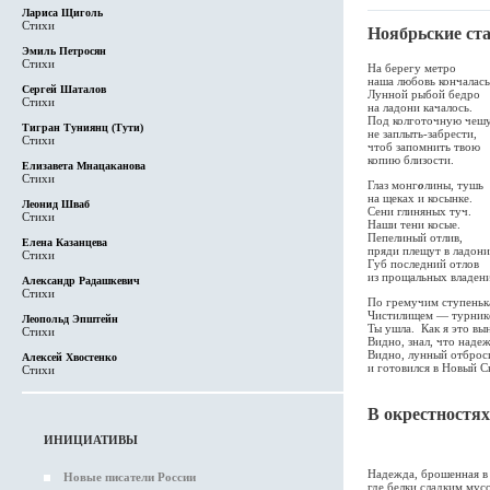
Лариса Щиголь
Стихи
Ноябрьские ст
Эмиль Петросян
Стихи
На берегу метро
наша любовь кончалась
Сергей Шаталов
Лунной рыбой бедро
Стихи
на ладони качалось.
Под колготочную чеш
Тигран Туниянц (Тути)
не заплыть-забрести,
Стихи
чтоб запомнить твою
копию близости.
Елизавета Мнацаканова
Стихи
Глаз монг
о
лины, тушь
на щеках и косынке.
Леонид Шваб
Сени глиняных туч.
Стихи
Наши тени косые.
Пепелиный отлив,
Елена Казанцева
пряди плещут в ладони
Стихи
Губ последний отлов
из прощальных владен
Александр Радашкевич
Стихи
По гремучим ступеньк
Чистилищем — турнике
Леопольд Эпштейн
Ты ушла. Как я это вы
Стихи
Видно, знал, что надеж
Видно, лунный отброс
Алексей Хвостенко
и готовился в Новый Св
Стихи
В окрестностях
ИНИЦИАТИВЫ
И. 
Надежда, брошенная в
Новые писатели России
где белки сладким мус