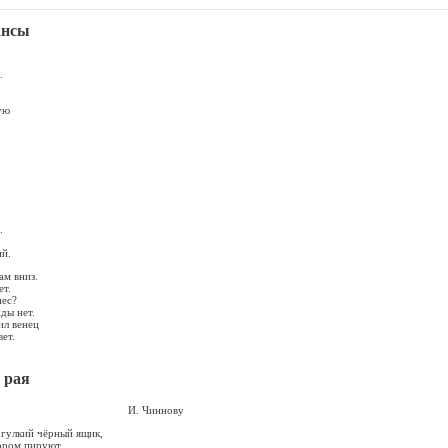
ансы
.
ую
.
ий.
ам вниз.
т.
нес?
ды нет.
ил венец
ет.
 рая
Чиннову
 гулкий чёрный ящик,
ором пируют,