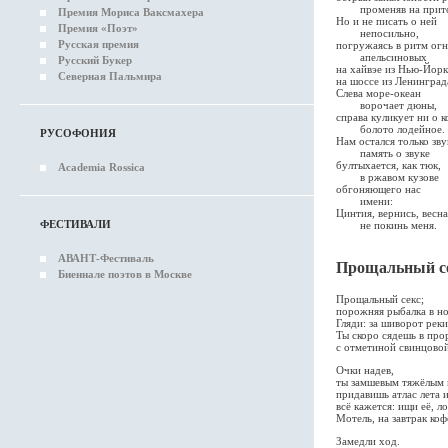
променяв на прито
Премия Мориса Ваксмахера
Но и не писать о ней
Премия «Поэт»
непосильно,
Русская премия
погружаясь в ритм ог
апельсиновых
Русский Букер
на хайвэе из Нью-Йор
Северная Пальмира
на шоссе из Ленингра
Слева море-океан
ворочает дюны,
справа куликует ни о к
болото лодейное.
РУСОФОНИЯ
Нам остался только зву
память о звуке
бултыхается, как тюк,
Academia Rossica
в ржавом кузове
обгоняющего нас
имени:
Цинтия, вернись, весна
ФЕСТИВАЛИ
не покинь меня.
АВАНТ-Фестиваль
Прощальный с
Биеннале поэтов в Москве
Прощальный секс;
порожняя рыбалка в но
Гляди: за шиворот реки
Ты скоро сядешь в пр
с отметиной свинцовой
Очки надев,
ты замшевым тяжёлым
придавишь атлас лета 
всё кажется: ищи её, ло
Мотель, на завтрак ко
Замедли ход.