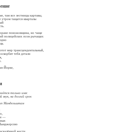
ение
e, там все лестницы картавы,
е утром тащатся кварталы
рый
ть.
торане поножовщина, но чаще
ний полицейских псов рычащих
оздно
щь.
 этот мир трансцендентальный,
 оскорбят тебя детали
к,
х.
ью-Йорке,
.
и
аётся только имя:
 на долгий срок
ельштам
и
о,
хи —
ые.
 Ньюджерсию
раскалённой жести