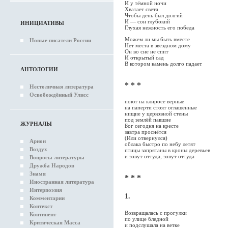
И у тёмной ночи
Хватает света
Чтобы день был долгий
И — сон глубокий
ИНИЦИАТИВЫ
Глухая нежность его победа
Можем ли мы быть вместе
Новые писатели России
Нет места в звёздном дому
Он во сне не спит
И открытый сад
В котором камень долго падает
АНТОЛОГИИ
* * *
Нестоличная литература
Освобождённый Улисс
поют на клиросе верные
на паперти стоят оглашенные
нищие у церковной стены
под землёй павшие
ЖУРНАЛЫ
Бог сегодня на кресте
завтра проснётся
(Или отвернулся)
Арион
облака быстро по небу летят
Воздух
птицы запрятаны в кроны деревьев
и зовут оттуда, зовут оттуда
Вопросы литературы
Дружба Народов
Знамя
* * *
Иностранная литература
Интерпоэзия
1.
Комментарии
Контекст
Возвращалась с прогулки
Континент
по улице бледной
Критическая Масса
и подслушала на ветке