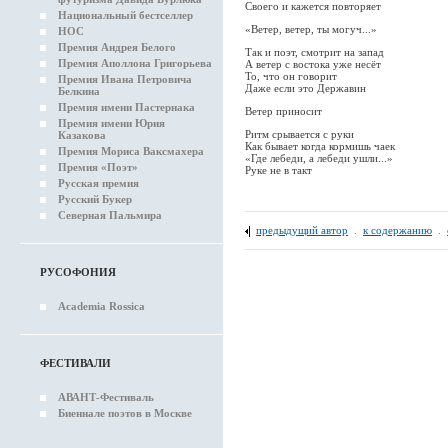
Своего и кажется повторяет
Национальный бестселлер
«Ветер, ветер, ты могуч...»
НОС
Премия Андрея Белого
Так и поэт, смотрит на запад
Премия Аполлона Григорьева
А ветер с востока уже несёт
То, что он говорит
Премия Ивана Петровича
Даже если это Державин
Белкина
Премия имени Пастернака
Ветер приносит
Премия имени Юрия
Ритм срывается с руки
Казакова
Как бывает когда кормишь чаек
Премия Мориса Ваксмахера
«Где лебеди, а лебеди ушли...»
Премия «Поэт»
Руке не в такт
Русская премия
Русский Букер
Северная Пальмира
предыдущий автор
.
к содержанию
.
РУСОФОНИЯ
Academia Rossica
ФЕСТИВАЛИ
АВАНТ-Фестиваль
Биеннале поэтов в Москве