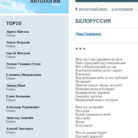
предыдущий автор
.
к содержанию
.
БЕЛОРУССИЯ
Лариса Щиголь
Дина Сенникова
Стихи
Эмиль Петросян
Стихи
* * *
Сергей Шаталов
Стихи
Мир пуст как укрываем на ночь
Парк городской сад генеральский
Тигран Туниянц (Тути)
Нет губернаторский да сад
Стихи
В котором камень долго падает
В колодец
Елизавета Мнацаканова
Над колодцем небо и сон глубокий
Стихи
Не придёт
Пока не увидит звезду не уснёт
Леонид Шваб
Помещая малое в большое
Стихи
Называя ветку деревом
Скорлупу орехом
Елена Казанцева
Стихи
Медведицей ковш с сестрою
Река его зачерпнёт
Александр Радашкевич
Стихи
Он в реке
В реке отражается небо
Леопольд Эпштейн
Он в небе
Стихи
Нигде
И его несёт
Алексей Хвостенко
Стихи
Что-то дальше будет
Сон идёт дорогой