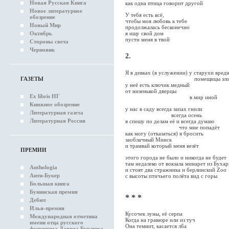
Новая Русская Книга
как одна птица говорит другой
Новое литературное
У тебя есть всё,
обозрение
чтобы моя любовь к тебе
Новый Мир
продолжалась бесконечно
Октябрь
я ищу свой дом
пусти меня в твой
Стороны света
Черновик
2.
Я в девках (в услужении) у старухи вред
ГАЗЕТЫ
помещицы зло
у неё есть ключик медный
от низенькой дверцы
Ex libris НГ
в мир иной
Книжное обозрение
у нас в саду всегда запах гнили
Литературная газета
всегда осень
Литературная Россия
я спешу по делам её и всегда думаю
что мне попадёт
как могу (отказаться) я бросить
заоблачный Минск
и трамвай который меня везёт
ПРЕМИИ
этого города не было и никогда не будет
там недалеко от вокзала минарет из Буха
Anthologia
и стоят два стражника и берлинский Zoo
Анти-Букер
с высоты птичьего полёта вид с горы
Большая книга
Бунинская премия
* * *
Дебют
Илья-премия
Кусочек луны, её серпа
Международная отметина
Когда на гравюре или из туч
имени отца русского
Она темнит, касается лба
футуризма Давида Бурлюка