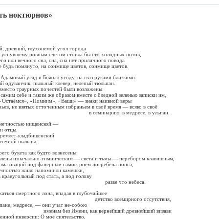
ть ноктюрнов»
й, древний, глухонемой угол города
и уснувшему ровным счётом стоила бы сто холодных потов,
его или вечного сна, сна, сна нет приличного повода
е будь помянуто, на сонмище цветов, сонмище цветов.
Адамовый угад и Божью угоду, на глаз руками близкими:
й одуванчик, пыльный клевер, нелепый тюльпан.
 вместо траурных почестей были возложены
ебе и таким же образом вместе с бледной зеленью записки им,
: «Остаёмся», «Помним», «Ваши» — знаки наивной веры
взятых отточенным избраньем в своё время — всяко в своё
рию, в медресе, в ульпан.
онечностью нищенской —
и отцы.
дремлет-кладбищенский
точной пыльцы.
его букета как будто вознесены
ачально-гимническим — света и тьмы — перебором клавишным,
рома оваций под фанерным самостроем погребена попса,
чностью живо напомнили камешки,
 краеугольный под стать, а под голову
е что небеса.
аться смертного лона, впадая в глубочайшее
 всемирного отсутствия,
ьпане, медресе, — они учат не-собою
Имени, как вернейший древнейший визави
нной инверсии: О моё сиятельство,