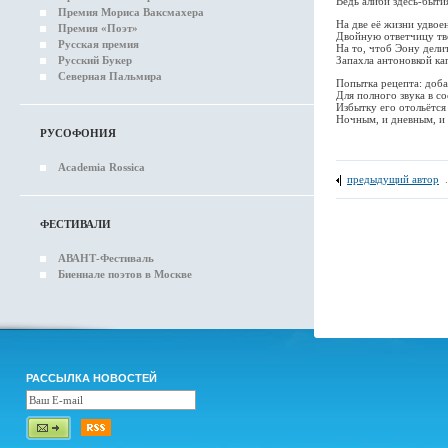
Ведь алиби здесь-быти
Премия Мориса Ваксмахера
На две её жизни удвое
Премия «Поэт»
Двойную ответчицу тв
Русская премия
На то, чтоб Эону делит
Русский Букер
Запахла антоновкой ка
Северная Пальмира
Попытка рецепта: доба
Для полного звука в с
Избытку его отольётся 
Ночным, и дневным, и
РУСОФОНИЯ
Academia Rossica
предыдущий автор
ФЕСТИВАЛИ
АВАНТ-Фестиваль
Биеннале поэтов в Москве
РАССЫЛКА НОВОСТЕЙ