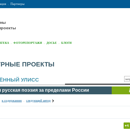
кция
.
Партнеры
оны
проекты
.
.
.
АТЕКА
ФОТОРЕПОРТАЖИ
ДОСЬЕ
БЛОГИ
УРНЫЕ ПРОЕКТЫ
ЁННЫЙ УЛИСС
 русская поэзия за пределами России
.
к содержанию
.
следующий автор