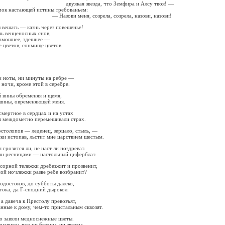
езда, что Земфира и Алсу твоя! —
чок настающей истины требованьем:
ня, созрела, созрела, назови, назови!
 вешать — казнь через повешенье!
ль венценосных снов,
тамошнее, здешнее —
 цветов, сонмище цветов.
ни ноты, ни минуты на ребре —
 ночи, кроме этой в серебре.
 вины обременяя и щемя,
ишины, овременяющей меня.
мертное в сердцах и на устах
 междометно перемешивали страх.
столопов — леденец, зерцало, стыль, —
и истопав, льстит мне царствием шестым.
 грозится ли, не наст ли ноздреват.
ми ресницами — настольный циферблат.
сорной тележки дребезжит и прозвенит,
ой ночлежки разве ребе возбранит?
одостоков, до субботы далеко,
тока, да Г-сподний дырокол.
а давеча к Престолу превозъят,
нные к дому, чем-то пристальным сквозят.
то завяли медноснежные цветы.
енавижу, что ни бездны, ни звезды.