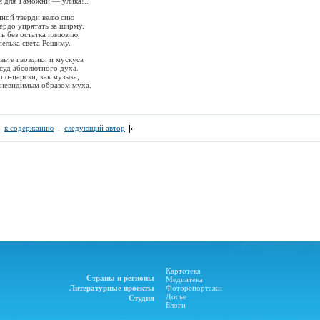
я для Таможни — улика!..
нной тверди велю сию
ёрдо упрятать за ширму.
ь без остатка иллюзию,
пелька света Решиму.
вьте гвоздики и мускуса
осуд абсолютного духа.
по-царски, как музыка,
 невидимым образом муха.
.
к содержанию
.
следующий автор
Картотека
Страны и регионы
Медиатека
Литературные проекты
Фоторепортажи
Досье
Студия
Блоги