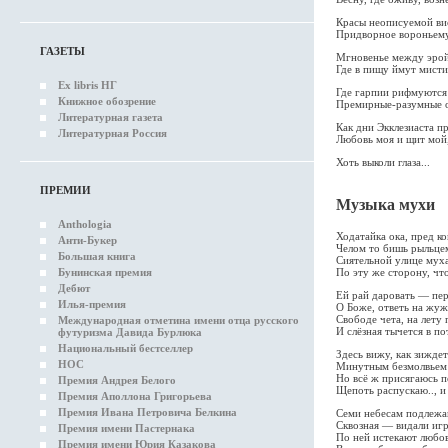
Красы неописуемой ви
Придворное вороньему 
ГАЗЕТЫ
Мгновенье между эрой
Где в пищу ймут мисти
Ex libris НГ
Где гарпии рифмуются 
Книжное обозрение
Премирные-разумные о
Литературная газета
Как дни Экклезиаста п
Литературная Россия
Любовь моя и щит мой
Хоть выколи глаза...
ПРЕМИИ
Музыка мухи
Anthologia
Ходатайка ока, пред к
Анти-Букер
Челом то бишь рыльце
Большая книга
Сиятельной улице муха
Бунинская премия
По эту же сторону, что
Дебют
Ей рай даровать — пер
Илья-премия
О Боже, ответь на жу
Свободе чета, на лету 
Международная отметина имени отца русского
И слёзная тычется в п
футуризма Давида Бурлюка
Национальный бестселлер
Здесь вижу, как зижде
НОС
Минутным безмолвьем 
Но всё ж присягаюсь 
Премия Андрея Белого
Щепоть распускаю.., и 
Премия Аполлона Григорьева
Премия Ивана Петровича Белкина
Семи небесам подлежа
Сквозная — видали иг
Премия имени Пастернака
По ней истекают любов
Премия имени Юрия Казакова