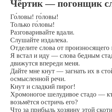
Чёртик — погонщик с
Го́ловы! го́ловы!
Только го́ловы!
Разговаривайте вдали.
Слушайте издалека.
Отделите слова от произносящего 
Я встал и иду — слова бедным ста
движутся впереди меня.
Дайте мне кнут — загнать их в сто
осмысленной речи.
Кнут и сладкий пирог!
Хромоногое шелудивое стадо — к
возьмётся остричь его?
Что за прибыль хозяину этой скот