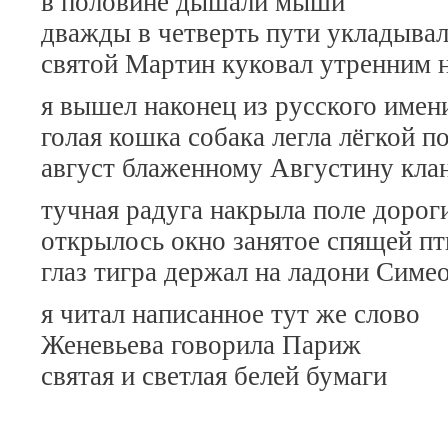
в половине дышали мыши
дважды в четверть пути укладывал
святой Мартин куковал утренним 
я вышел наконец из русского имен
голая кошка собака легла лёгкой п
август блаженному Августину кла
тучная радуга накрыла поле дорог
открылось окно занятое спящей п
глаз тигра держал на ладони Симе
я читал написанное тут же слово
Женевьева говорила Париж
святая и светлая белей бумаги