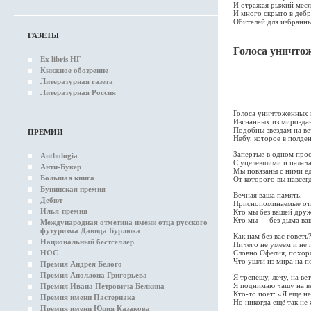
И отражая рыжий меся
И много скрыто в дебр
Обителей для избранн
ГАЗЕТЫ
Голоса уничто
Ex libris НГ
Книжное обозрение
Каменные 
Литературная газета
Великанов
Литературная Россия
«Руина», др
Голоса уничтоженных 
Изгнанных из мирозда
Подобны звёздам на ве
ПРЕМИИ
Небу, которое в полден
Запертые в одном про
Anthologia
С уцелевшими и палач
Анти-Букер
Мы повязаны с ними е
Большая книга
От которого вы навсег
Бунинская премия
Вечная ваша память,
Дебют
Приснопоминаемые отц
Илья-премия
Кто мы без вашей друж
Кто мы — без дыма ва
Международная отметина имени отца русского
футуризма Давида Бурлюка
Как нам без вас говеть
Национальный бестселлер
Ничего не умеем и не 
НОС
Словно Офелия, похор
Что ушли из мира на п
Премия Андрея Белого
Премия Аполлона Григорьева
Я трепещу, лечу, на ве
Я поднимаю чашу на в
Премия Ивана Петровича Белкина
Кто-то поёт: «Я ещё н
Премия имени Пастернака
Но никогда ещё так не
Премия имени Юрия Казакова