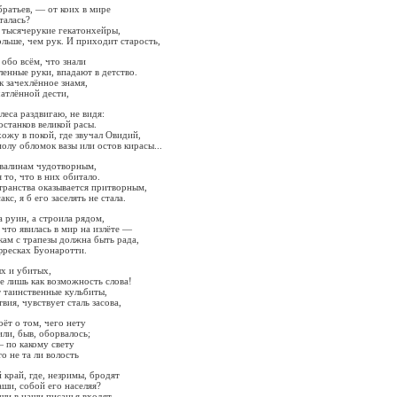
братьев, — от коих в мире
талась?
 тысячерукие гекатонхейры,
льше, чем рук. И приходит старость,
 обо всём, что знали
енные руки, впадают в детство.
к зачехлённое знамя,
чатлённой дести,
леса раздвигаю, не видя:
станков великой расы.
хожу в покой, где звучал Овидий,
олу обломок вазы или остов кирасы...
звалинам чудотворным,
 то, что в них обитало.
транства оказывается притворным,
акс, я б его заселять не стала.
а руин, а строила рядом,
 что явилась в мир на излёте —
кам с трапезы должна быть рада,
 фресках Буонаротти.
х и убитых,
е лишь как возможность слова!
 таинственные кульбиты,
вия, чувствует сталь засова,
оёт о том, чего нету
или, быв, оборвалось;
 по какому свету
о не та ли волость
 край, где, незримы, бродят
ши, собой его населяя?
ши в наши писанья входят,