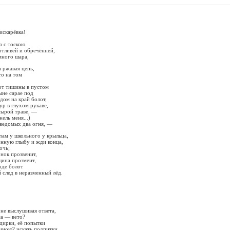
искарёвка!
тоскою.
отливей и обречённей,
много шара,
а ржавая цепь,
на том
шины в пустом
ыне сарае под
дом на край болот,
ур в глухом рукаве,
сырой траве, —
жель меня...)
еведомых два огня, —
ам у школьного у крыльца,
онную глыбу и жди конца,
очь;
 прозвенит,
щина прозмеит,
оде болот
 след в неразменный лёд.
 не выслушивая ответа,
ма — вето?
дирки, её попытки
иною? искать подпитки