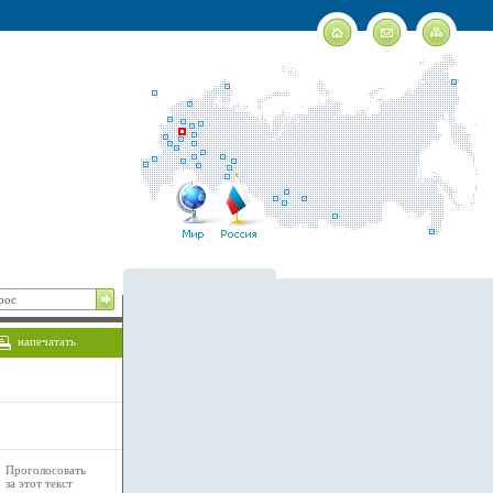
напечатать
Проголосовать
за этот текст