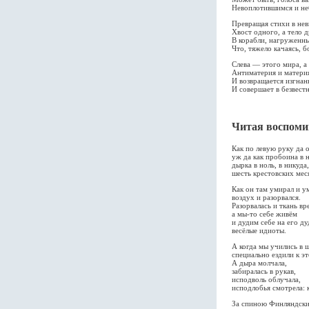
Невоплотившимся и не
Превращая стихи в не
Хвост одного, а тело 
В корабли, нагруженн
Что, тяжело качаясь, 
Слева — этого мира, а
Антиматерия и материя 
И возвращается изгнанн
И совершает в безвестн
чего не с
Читая воспом
Как по левую руку да 
уж да как пробоина в
дырка в ноль, в никуда
шесть крестовских мес
Как он там умирал и у
воздух и разорвался.
Разорвалась и ткань вр
а мы-то себе живём
и дудим себе на его ду
весёлые идиоты.
А когда мы учились в 
специально ездили к э
А дыра молчала,
забиралась в рукав,
исподволь облучала,
исподлобья смотрела: к
За спиною Финляндский