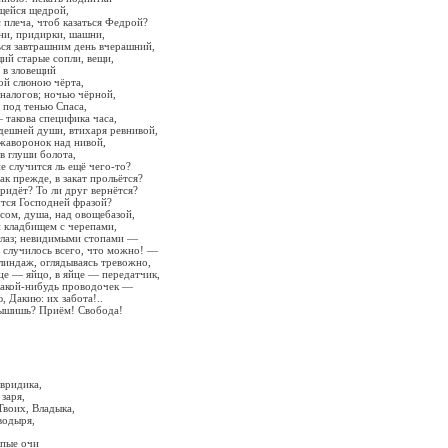
щейся щедрой,
плеча, чтоб казаться Федрой?
ни, придирки, шашни,
ся завтрашним день вчерашний,
ий старые сопли, вещи,
 в зловещий
ой слюною чёрта,
налогов; ночью чёрной,
, под тенью Спаса,
 такова специфика часа,
дешней души, втихаря ревнивой,
 жаворонок над нивой,
 в глуши болота,
е случится ль ещё чего-то?
ак прежде, в закат прольётся?
придёт? То ли друг вернётся?
утся Господней фразой?
есом, душа, над овощебазой,
 кладбищем с черепами,
глаз; невидимыми стопами —
 случилось всего, что можно! —
линдаж, оглядываясь тревожно,
йце — яйцо, в яйце — передатчик,
какой-нибудь проводочек —
, Дакию: их забота!..
лышишь? Приём! Свобода!
эвридика,
заря,
Твоих, Владыка,
водыря,
епые очи