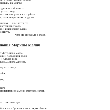
бывшим их усиляя,
виданные гибриды —
другого роду,
ые голосами умерших и убитых,
бортами зачерпывают воду —
 справа — уже другого:
в тесном сплаве...
ое, и наполняет слово,
ости то,
вершило в славе.
инания Марины Малич
от Литейного моста
 нашей подводной лодке —
, и хлещет вода:
яцев Даниила Хармса.
мер от голода,
емён,
дке,
школе —
той невидимой дырке: смотреть салют.
то это такие тут.
 вокзал и броневик, на котором Ленин,