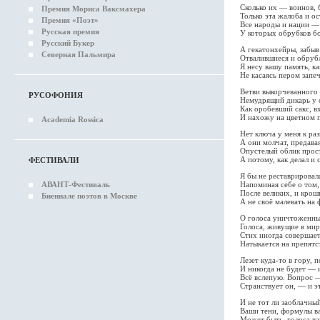
Сколько их — воинов, 
Премия Мориса Ваксмахера
Только эта жалоба и ос
Премия «Поэт»
Все народы и нации —
Русская премия
У которых обрубков бо
Русский Букер
А гекатонхейры, забыв
Северная Пальмира
Отвалившиеся и обрубл
Я несу вашу память, ка
Не касаясь пером запе
Ветви выкорчеванного 
РУСОФОНИЯ
Немудрящий дикарь у о
Как оробевший сакс, в
И нахожу на цветном п
Academia Rossica
Нет ключа у меня к ра
А они молчат, предавая
Опустелый облик прос
А потому, как делал и с
ФЕСТИВАЛИ
Я бы не реставрировал
АВАНТ-Фестиваль
Напоминая себе о том,
После великих, и крош
Биеннале поэтов в Москве
А не своё малевать на
О голоса уничтоженны
Голоса, живущие в мир
Стих иногда совершает
Натыкается на препятст
Лезет куда-то в гору, п
И никогда не будет — 
Всё вслепую. Вопрос —
Странствует он, — и эт
И не тот ли заоблачный
Ваши тени, формулы ва
Может быть, голоса ва