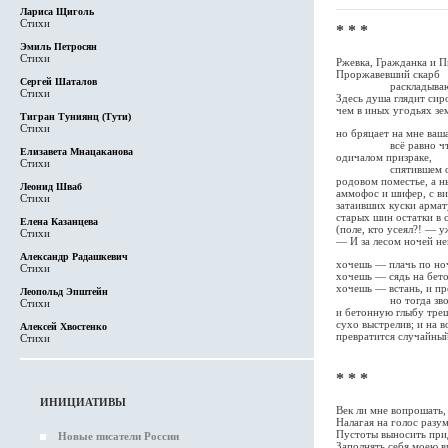
Лариса Щиголь
Стихи
* * *
Эмиль Петросян
Стихи
Ржевка, Гражданка и П
Проржавевший скарб
Сергей Шаталов
раскладываю с 
Стихи
Здесь душа глядит сир
чем в иных угодьях зе
Тигран Туниянц (Тути)
Стихи
но бряцает на мне ваш
всё равно что 
Елизавета Мнацаканова
одичалом призраке,
Стихи
спятившем от ти
родовом поместье, а н
Леонид Шваб
аммофос и шифер, с ви
Стихи
затаивших куски армат
старых шин остатки в 
Елена Казанцева
(поле, кто усеял?! — у
Стихи
— И за лесом ночей н
Александр Радашкевич
хочешь — плачь по ноч
Стихи
хочешь — сядь на бет
хочешь — встань, и пр
Леопольд Эпштейн
но тогда звонок
Стихи
и бетонную глыбу тре
сухо выстрелив; и на в
Алексей Хвостенко
превратится случайный
Стихи
* * *
ИНИЦИАТИВЫ
Век ли мне вопрошать,
Налагая на голос разу
Пустоты выносить при
Новые писатели России
Заполнять себя моею в