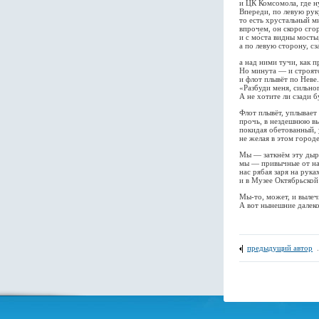
и ЦК Комсомола, где н
Впереди, по левую рук
то есть хрустальный м
впрочем, он скоро сгор
и с мо́ста видны мосты
а по левую сторону, с
а над ними тучи, как п
Но минута — и строят
и флот плывёт по Неве.
«Разбуди меня, сильно
А не хотите ли сзади 
Флот плывёт, уплывае
прочь, в нездешнюю вы
покидая обетованный,
не желая в этом город
Мы — заткнём эту дыр
мы — привычные от на
нас рябая заря на рука
и в Музее Октябрьской
Мы-то, может, и вылеч
А вот нынешние далеко
предыдущий автор