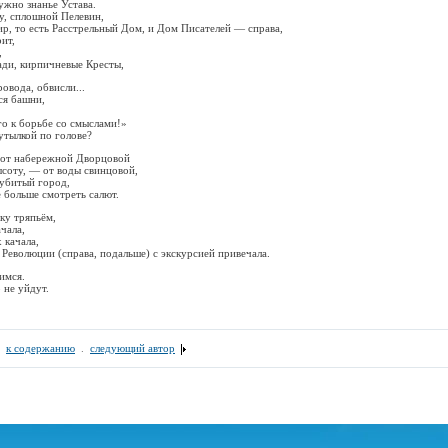
ужно знанье Устава.
у, сплошной Пелевин,
ир, то есть Расстрельный Дом, и Дом Писателей — справа,
ит,
,
зади, кирпичневые Кресты,
ровода, обвисли...
ся башни,
го к борьбе со смыслами!»
бутылкой по голове?
т от набережной Дворцовой
соту, — от воды свинцовой,
 убитый город,
е больше смотреть салют.
ку тряпьём,
чала,
х качала,
 Революции (справа, подальше) с экскурсией привечала.
имся.
 не уйдут.
.
к содержанию
.
следующий автор