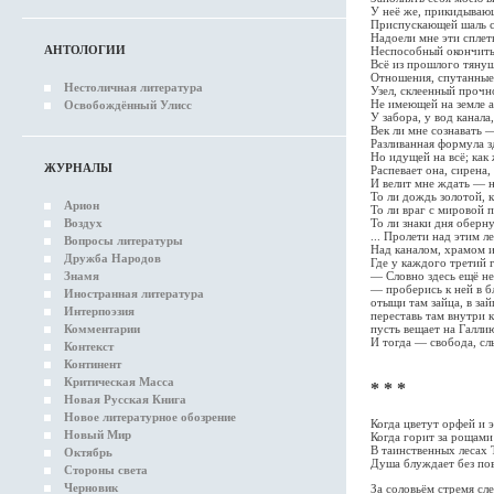
У неё же, прикидываю
Приспускающей шаль с 
Надоели мне эти сплет
АНТОЛОГИИ
Неспособный окончить
Всё из прошлого тянущ
Отношения, спутанные
Нестоличная литература
Узел, склеенный прочн
Не имеющей на земле а
Освобождённый Улисс
У забора, у вод канала
Век ли мне сознавать —
Разливанная формула з
Но идущей на всё; как
ЖУРНАЛЫ
Распевает она, сирена,
И велит мне ждать — н
То ли дождь золотой, к
Арион
То ли враг с мировой 
Воздух
То ли знаки дня оберн
... Пролети над этим л
Вопросы литературы
Над каналом, храмом и
Дружба Народов
Где у каждого третий 
Знамя
— Словно здесь ещё не
— проберись к ней в б
Иностранная литература
отыщи там зайца, в за
Интерпоэзия
переставь там внутри 
Комментарии
пусть вещает на Галлию
И тогда — свобода, с
Контекст
Континент
Критическая Масса
* * *
Новая Русская Книга
Новое литературное обозрение
Когда цветут орфей и 
Новый Мир
Когда горит за рощами 
В таинственных лесах 
Октябрь
Душа блуждает без по
Стороны света
Черновик
За соловьём стремя сл