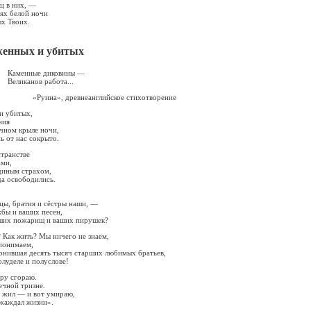
ц в них, —
ях белой ночи
ых Твоих.
женных и убитых
диковины —
 работа...
евнеанглийское стихотворение
и убитых,
ния
чном крыле ночи,
ь от нас сокрыто.
странстве
ами,
диным страхом,
да освободились.
ы, братия и сёстры наши, —
бы и ваших песен,
ших пожарищ и ваших пирушек?
? Как жить? Мы ничего не знаем,
понимаем,
онившая десять тысяч старших любимых братьев,
олуделе и полуслове!
тру сгораю.
ечной тризне.
е жил — и вот умираю,
 жаждал жизни».