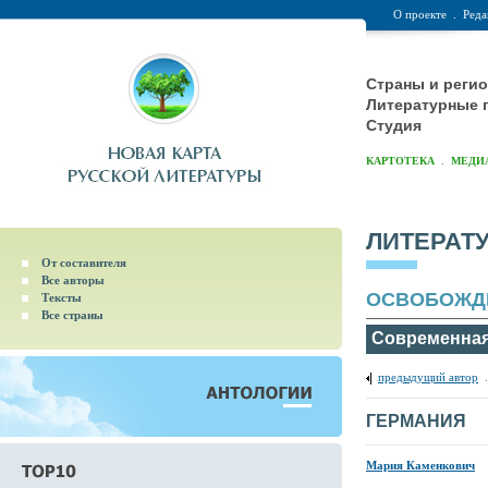
О проекте
.
Реда
Страны и реги
Литературные 
Студия
.
КАРТОТЕКА
МЕДИ
ЛИТЕРАТ
От составителя
Все авторы
ОСВОБОЖД
Тексты
Все страны
Современная
предыдущий автор
ГЕРМАНИЯ
Мария Каменкович