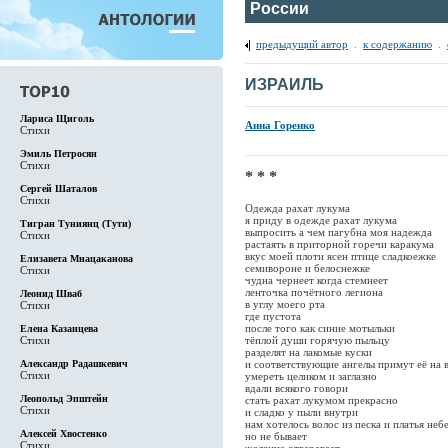
России
предыдущий автор
.
к содержанию
.
ИЗРАИЛЬ
Лариса Щиголь
Анна Горенко
Стихи
Эмиль Петросян
Стихи
* * *
Сергей Шаталов
Стихи
Одежда рахат лукума
я приду в одежде рахат лукума
Тигран Туниянц (Тути)
выпросить а чем пагубна моя надежда
Стихи
растаять в приторной горечи каракума
вкус моей плоти ясен птице сладкоежке
Елизавета Мнацаканова
семивороне и белоснежке
Стихи
чудна чернеет когда стемнеет
ленточка почётного легиона
Леонид Шваб
в углу моего рта
Стихи
где пустота
после того как синие мотыльки
Елена Казанцева
Стихи
тёплой души горячую пыльцу
разделят на лакомые куски
Александр Радашкевич
и соответствующие ангелы примут её на 
Стихи
умереть целиком и заглазно
вдали всякого говори
Леопольд Эпштейн
стать рахат лукумом прекрасно
Стихи
и сладко у пыли внутри
нам хотелось волос из песка и платья неб
Алексей Хвостенко
но не бывает
Стихи