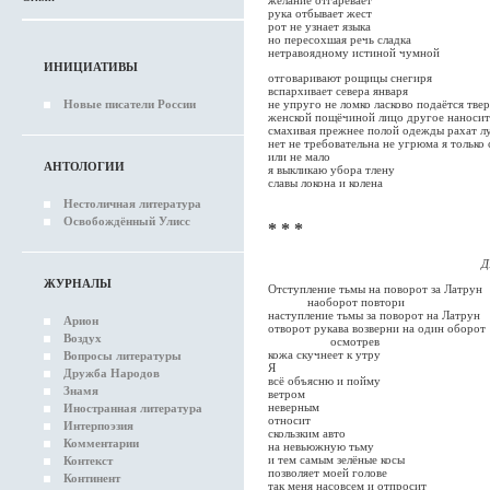
желание отгаревает
рука отбывает жест
рот не узнает языка
но пересохшая речь сладка
нетравоядному истиной чумной
ИНИЦИАТИВЫ
отговаривают рощицы снегиря
вспархивает севера января
Новые писатели России
не упруго не ломко ласково подаётся тве
женской пощёчиной лицо другое наносит
смахивая прежнее полой одежды рахат л
нет не требовательна не угрюма я только
или не мало
АНТОЛОГИИ
я выкликаю убора тлену
славы локона и колена
Нестоличная литература
Освобождённый Улисс
* * *
Д. З
ЖУРНАЛЫ
Отступление тьмы на поворот за Латрун
наоборот повтори
наступление тьмы за поворот на Латрун
Арион
отворот рукава возверни на один оборот
Воздух
осмотрев
кожа скучнеет к утру
Вопросы литературы
Я
Дружба Народов
всё объясню и пойму
Знамя
ветром
неверным
Иностранная литература
относит
Интерпоэзия
скользким авто
Комментарии
на невьюжную тьму
и тем самым зелёные косы
Контекст
позволяет моей голове
Континент
так меня насовсем и отпросит