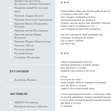
имени отца русского
* * *
футуризма Давида Бурлюка
Национальный бестселлер
Одна война зимы две месяц рыбьей кости
НОС
я покажу себя тебе ещё
Премия Андрея Белого
три сладкое клеймёное плечо
Премия Аполлона Григорьева
космодемьянской на допросе
теперь смотри когда они пройдут берёзы 
Премия Ивана Петровича
затем опять голландия и эта —
Белкина
чьи створки А нам небо раздерут
Премия имени Пастернака
Премия имени Юрия
где всё плескался твой зелёный глаз
Казакова
нежадно искажая всё живое
где я одна с тобою
Премия Мориса Ваксмахера
где нету нас
Премия «Поэт»
Русская премия
Русский Букер
* * *
Северная Пальмира
смерть прикрывает наготу
плотью мальчика головой щенка
вот, мы брат и сестра
пойдём спустимся в пустоту
РУСОФОНИЯ
тогда
по горло во тьме
Academia Rossica
клекочущие небеса стараясь не видеть
вот, вы брат и сестра
скажут боги прячущие лицо
ФЕСТИВАЛИ
в этот праздник неспелого хлеба нас нек
от полей каменных злаков чеканной коно
в этот день несвернувшейся крови некому
АВАНТ-Фестиваль
мы брат и сестра
из дельты
Биеннале поэтов в Москве