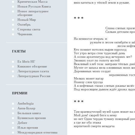
Критическая Масса
вниз катиться у тёплой земли в рукаве.
Новая Русская Книга
Новое литературное
обозрение
* * *
Новый Мир
Октябрь
Спина слепых прилепится
Стороны света
Силкам детским прорех не 
Черновик
На немногое вчераъ: я:
ружьём и лесом октябрём и зай
лесом нефтян
Кто помнит потолок ныряя пароход
ГАЗЕТЫ
Тот утро ветра стен чудесный день
А осени архитектура вод вечерних лет?
Звонких охот по топоту костей
Ex libris НГ
Вежливый хлеб тела: завтраки тёплых дне
Книжное обозрение
Мутит от запаха мела оловянных моих ко
Литературная газета
Деревянных моих солдат
неразменных гост
Литературная Россия
Мелких монет нагар
Понизу слов трусца
А в нефтяных глазах слепых ржанье колё
Под моросящим дымом ждёт дрожа ладон
ПРЕМИИ
* * *
Anthologia
Анти-Букер
Там краеведческий музей один лежит на 
Большая книга
Мой дом! скорей беги к нему
Бунинская премия
но нет Один чердак туману покорный рее
а где же оба этажа
Дебют
кирпичной смерти незадача
Илья-премия
Международная отметина