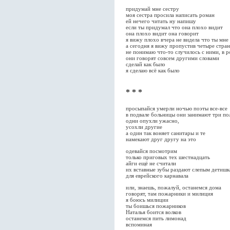
придумай мне сестру
моя сестра просила написать роман
ей нечего читать ну напишу
если ты придумал что она плохо видит
она плохо видит она говорит
я вижу плохо вчера не видела что ты мне
а сегодня я вижу пропустив четыре стра
не понимаю что-то случилось с ними, в 
они говорят совсем другими словами
сделай как было
я сделаю всё как было
* * *
просыпайся умерли ночью поэты все-все
в подвале больницы они занимают три по
одни опухли ужасно,
усохли другие
а один так воняет санитары и те
намекают друг другу на это
одевайся посмотрим
только приговых тех шестнадцать
айги ещё не считали
их вставные зубы раздают слепым детиш
для еврейского карнавала
или, знаешь, пожалуй, останемся дома
говорят, там пожарники и милиция
я боюсь милиции
ты боишься пожарников
Наталья боится волков
останемся пить лимонад
вспоминая