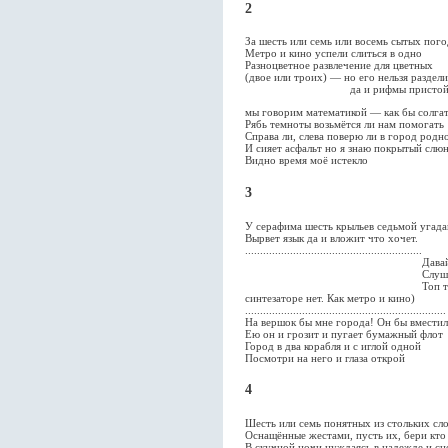
2
За шесть или семь или восемь сытых пого
Метро и кино успели слиться в одно
Разноцветное развлечение для цветных
(двое или троих) — но его нельзя раздели
да и рифмы пристойной
мы говорим математикой — как бы солга
Рябь темноты возьмётся ли нам помогать
Справа ли, слева поверю ли в город родн
И сияет асфальт но я знаю покрытый слю
Видно время моё истекло
3
У серафима шесть крыльев седьмой угада
Вырвет язык да и вложит что хочет.
...........................................................
Давай
Слушай подводную св
Топ тараканьих бегов или
синтезаторе нет. Как метро и кино)
...................................................................
На вершок бы мне города! Он бы вместилс
Ею он и грозит и пугает бумажный флот
Город в два корабля и с иглой одной
Посмотри на него и глаза открой
4
Шесть или семь понятных из стольких сл
Оснащённые жестами, пусть их, бери кто
В скучной ночи нуждаясь в надежде и сн