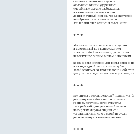
свалились этажи моих домов
осыпались они не удержались
смущённые цыгане разбежались
и птица мышь касается полов
ложится тёплый снег на городок пустой
на мёртвые тела живые крыши
лёг тёплый снег ложись и ты со мной
* * *
Мы могли бы жить на малой садовой
и деревянный пол непересказуем
я люблю тебя Скажи мне другое слово
недоступное лёгким дёснам и поцелуям
кровь в реке империи для питья легка и п
и от надсадной чести ломило зубы
давай вернёмся за грошик лодкой обратн
где у в с е х в дыхательном горле медны
* * *
где ангела одежды золотые? надень что б
разомкнутые небеса почти большие
господь почти на волю отпустил
ты в райский день роняющий качели
на берегах миража видишь сон
ты видишь тень мою в своей постели
расплавленную каменным песком
* * *