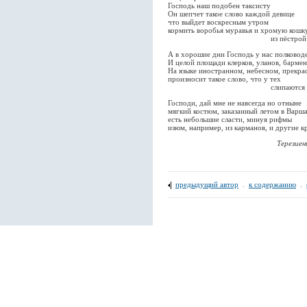
Господь наш подобен таксисту
Он шепчет такое слово каждой девице
что выйдет воскресным утром
кормить воробья муравья и хромую кошк
из пёстрой ми
А в хорошие дни Господь у нас полковод
И целой площади клерков, уланов, барме
На языке иностранном, небесном, прекра
произносит такое слово, что у тех
слипаются у
Господи, дай мне не навсегда но отныне
мягкий костюм, заказанный летом в Варша
есть небольшие сласти, минуя рифмы
изюм, например, из карманов, и другие к
Терезиенштадт, ап
предыдущий автор
.
к содержанию
.