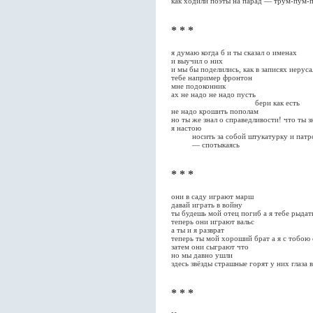
как ходили поэты на парад — трум-пум-
* * *
я думаю когда б и ты сказал о именах
и выучил о них
и мы бы поделились, как в записях иерус
тебе например фронтон
мне подоконник
ах не надо не надо пусть
бери как есть
не надо крошить пополам
но ты же знал о справедливости! что ты з
я настою
носить за собой штукатурку и патро
— спотыкаясь
* * *
они в саду играют марш
давай играть в войну
ты будешь мой отец погиб а я тебе рыдат
теперь они играют вальс
а ты и я разврат
теперь ты мой хороший брат а я с тобою 
затем они сыграют что
но мы давно ушли
здесь звёзды страшные горят у них глаза 
* * *