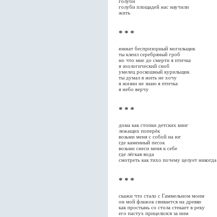
голуби
голуби площадей нас научили
жить
* * *
юннат беспризорный могильщик
ты клеил серебряный гроб
но что мне до смерти я птичка
я зоологический сноб
умелец роскошный курильщик
ты думал я жить не хочу
я жизни не знаю я птичка
я небо верчу
* * *
дома как стопки детских книг
лежащих поперёк
возьми меня с собой на юг
где каменный песок
возьми снеси меня к себе
где лёгкая вода
смотреть как тихо почему целует никогда
* * *
скажи что стало с Гаммельном моим
он мой флажок свивается на древко
как простынь со стола стекает в реку
его пастух прицелился за ним