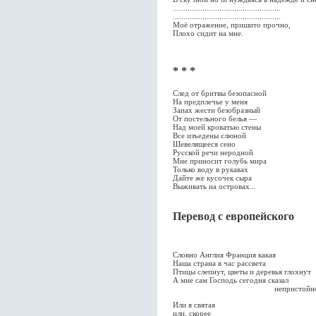
...................................................
...................................................
Моё отражение, пришито прочно,
Плохо сидит на мне.
* * *
След от бритвы безопасной
На предплечье у меня
Запах жести безобразный
От постельного белья —
Над моей кроватью стены
Все изъедены слюной
Шевелящееся сено
Русской речи неродной
Мне приносит голубь мира
Только воду в рукавах
Дайте же кусочек сыра
Выживать на островах...
Перевод с европейского
А. 
Словно Англия Франция какая
Наша страна в час рассвета
Птицы слепнут, цветы и деревья глохнут
А мне сам Господь сегодня сказал
непристойнос
Или я святая
или, скорее