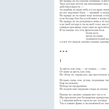
Не правда ли ты хорошо помнишь солнечн
Твои детские мечты так напоминают мои
действительность —
ты живёшь на краю неба и я на краю земл
но вот задумано было — трамвай, и покуд
Не правда ли ты также ясно можешь сочи
если бы мир был бы устойчивее а жизнь н
Не правда ли ты дождёшься зимы и её по
я на твой почерк и ты на мой голос как е
спящую красавицу пока сама не проснётс
И ты знаешь что есть физическая боль
белая ночь
ветер пустыни
грамматический разбор сл
а я всё это видела своими глазами одновр
* * *
1
За шесть или семь — не тонких — стен
От меня за шесть или семь
Ну сбоку ну справа раз, два проступило 
Ночные слова, или, лучше, подземные чи
Ещё не разъяты
Победа не предрешена
Не подали нам окуджава стыда не нужна
Назови же своими словами вот эти и те
Мы присвоим они беззащитны прекрасны 
( ) мёртвая мебель героя на нас погляди
Так и пляшет фаянс в застеклённой но пы