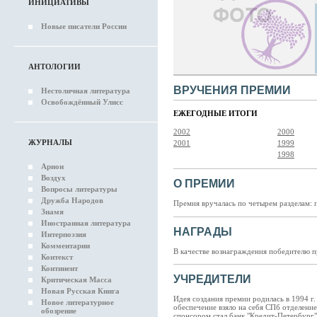
ИНИЦИАТИВЫ
Новые писатели России
АНТОЛОГИИ
ВРУЧЕНИЯ ПРЕМИИ
Нестоличная литература
Освобождённый Улисс
ЕЖЕГОДНЫЕ ИТОГИ
2002
2000
ЖУРНАЛЫ
2001
1999
1998
Арион
Воздух
О ПРЕМИИ
Вопросы литературы
Дружба Народов
Премия вручалась по четырем разделам: пр
Знамя
Иностранная литература
НАГРАДЫ
Интерпоэзия
Комментарии
В качестве вознаграждения победителю 
Контекст
Континент
УЧРЕДИТЕЛИ
Критическая Масса
Новая Русская Книга
Идея создания премии родилась в 1994 г
Новое литературное
обеспечение взяло на себя СПб отделени
обозрение
спонсором стал банк "Кредит-Петербург"