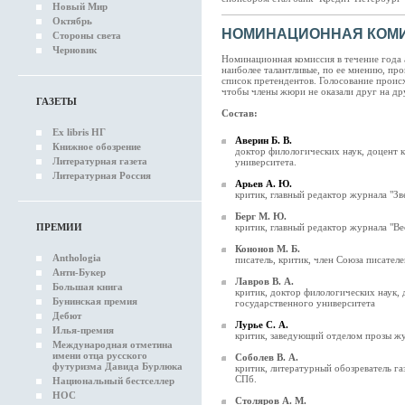
Новый Мир
Октябрь
НОМИНАЦИОННАЯ КОМ
Стороны света
Черновик
Номинационная комиссия в течение года 
наиболее талантливые, по ее мнению, про
список претендентов. Голосование проис
чтобы члены жюри не оказали друг на др
ГАЗЕТЫ
Состав:
Ex libris НГ
Аверин Б. В.
Книжное обозрение
доктор филологических наук, доцент 
Литературная газета
университета.
Литературная Россия
Арьев А. Ю.
критик, главный редактор журнала "Зв
Берг М. Ю.
ПРЕМИИ
критик, главный редактор журнала "В
Кононов М. Б.
Anthologia
писатель, критик, член Союза писател
Анти-Букер
Лавров В. А.
Большая книга
критик, доктор филологических наук,
Бунинская премия
государственного университета
Дебют
Лурье С. А.
Илья-премия
критик, заведующий отделом прозы жу
Международная отметина
имени отца русского
Соболев В. А.
футуризма Давида Бурлюка
критик, литературный обозреватель га
СПб.
Национальный бестселлер
НОС
Столяров А. М.