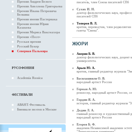
Премия Андрея Белого
писатель, член Союза писателей СПб
Премия Аполлона Григорьева
Сухих И. Н.
Премия Ивана Петровича
доктор филологических наук, професс
Белкина
писателей СПб
Премия имени Пастернака
Топоров В. Л.
Премия имени Юрия
критик, переводчик, член редколлегии
Казакова
газеты "Смена".
Премия Мориса Ваксмахера
Премия «Поэт»
Русская премия
ЖЮРИ
Русский Букер
Северная Пальмира
Аверин Б. В.
доктор филологических наук, доцент 
университета.
РУСОФОНИЯ
Арьев Ю. А.
критик, главный редактор журнала "Зв
Academia Rossica
Басилашвили О. В.
народный артист России
Герман А. Ю.
режиссер, народный артист России, с
ФЕСТИВАЛИ
Гордин Я. А.
историк, главный редактор журнала "З
АВАНТ-Фестиваль
Биеннале поэтов в Москве
Додин Л. А.
главный режиссер и художественный р
народный артист России
Егоров Б. Ф.
академик Независимой академии эстет
"Литературные памятники"