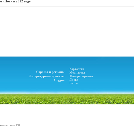
 «Нос» в 2012 году
Картотека
Страны и регионы
Медиатека
Литературные проекты
Фоторепортажи
Досье
Студия
Блоги
ательством РФ.