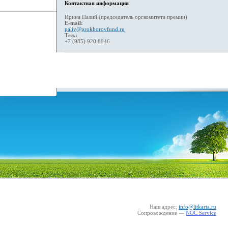
Контактная информация
Ирина Палий (председатель оргкомитета премии)
E-mail:
paliy@prokhorovfund.ru
Тел.:
+7 (985) 920 8946
Наш адрес:
info@litkarta.ru
Сопровождение —
NOC Service