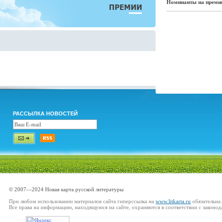
Номинанты на премию
РАССЫЛКА НОВОСТЕЙ
© 2007—2024 Новая карта русской литературы
При любом использовании материалов сайта гиперссылка на
www.litkarta.ru
обязательна.
Все права на информацию, находящуюся на сайте, охраняются в соответствии с законод