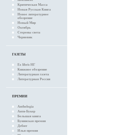
Критическая Масса
Новая Русская Книга
Новое литературное
обозрение
Новый Мир
Октябрь
Стороны света
Черновик
ГАЗЕТЫ
Ex libris НГ
Книжное обозрение
Литературная газета
Литературная Россия
ПРЕМИИ
Anthologia
Анти-Букер
Большая книга
Бунинская премия
Дебют
Илья-премия