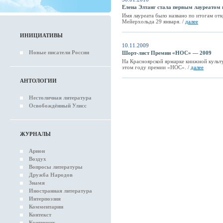
Елена Элтанг стала первым лауреато
Имя лауреата было названо по итогам от
Мейерхольда 29 января. /
далее
ИНИЦИАТИВЫ
10.11.2009
Новые писатели России
Шорт-лист Премии «НОС» — 2009
На Красноярской ярмарке книжной культ
этом году премии «НОС». /
далее
АНТОЛОГИИ
Нестоличная литература
Освобождённый Улисс
ЖУРНАЛЫ
Арион
Воздух
Вопросы литературы
Дружба Народов
Знамя
Иностранная литература
Интерпоэзия
Комментарии
Контекст
Континент