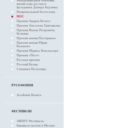
Международная отметина
имени отца русского
футуризма Давида Бурлюка
Национальный бестселлер
НОС
Премия Андрея Белого
Премия Аполлона Григорьева
Премия Ивана Петровича
Белкина
Премия имени Пастернака
Премия имени Юрия
Казакова
Премия Мориса Ваксмахера
Премия «Поэт»
Русская премия
Русский Букер
Северная Пальмира
РУСОФОНИЯ
Academia Rossica
ФЕСТИВАЛИ
АВАНТ-Фестиваль
Биеннале поэтов в Москве