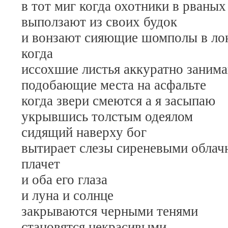
в тот миг когда охотники в рваны
выползают из своих будок
и вонзают сияющие шомполы в ло
когда
иссохшие листья аккуратно заним
подобающие места на асфальте
когда звери смеются а я засыпаю
укрывшись толстым одеялом
сидящий наверху бог
вытирает слезы сиреневыми обла
плачет
и оба его глаза
и луна и солнце
закрываются черными тенями
становятся некрасивыми