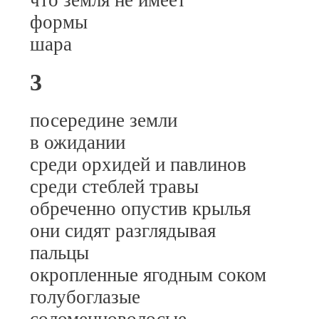
что земля не имеет
формы
шара
3
посередине земли
в ожидании
среди орхидей и павлинов
среди стеблей травы
обреченно опустив крылья
они сидят разглядывая
пальцы
окропленные ягодным соком
голубоглазые
соломенноволосые