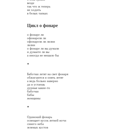
везде
так что ж теперь
не ходить
в белых тапках
Цикл о фонаре
о фонаре ли
офонарели ли
офонарели ли лилии
лилии
о фонаре ли вы думали
и думаете ли вы
а иногда не мешало бы
*
Бабочки летят на свет фонаря
обжигаются и опять летят
а ведь больно наверно
да и устаешь
дурные какие-то
бабочки
бабы
женщины
*
Одинокий фонарь
освещает кусок летней ночи
синего неба
зеленых кустов