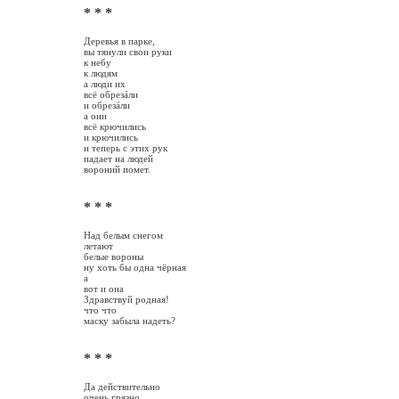
* * *
Деревья в парке,
вы тянули свои руки
к небу
к людям
а люди их
всё обрезáли
и обрезáли
а они
всё крючились
и крючились
и теперь с этих рук
падает на людей
вороний помет.
* * *
Над белым снегом
летают
белые вороны
ну хоть бы одна чёрная
а
вот и она
Здравствуй родная!
что что
маску забыла надеть?
* * *
Да действительно
очень грязно