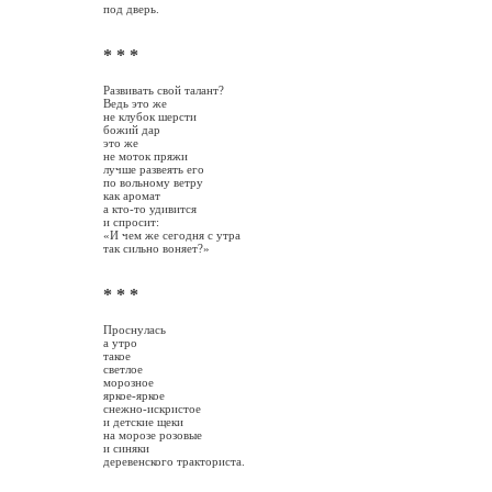
под дверь.
* * *
Развивать свой талант?
Ведь это же
не клубок шерсти
божий дар
это же
не моток пряжи
лучше развеять его
по вольному ветру
как аромат
а кто-то удивится
и спросит:
«И чем же сегодня с утра
так сильно воняет?»
* * *
Проснулась
а утро
такое
светлое
морозное
яркое-яркое
снежно-искристое
и детские щеки
на морозе розовые
и синяки
деревенского тракториста.