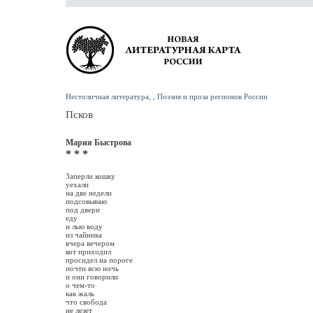
Нестоличная литература, , Поэзия и проза регионов России
Псков
Мария Быстрова
* * *
Заперли кошку
уехали
на две недели
подсовываю
под двери
еду
и лью воду
из чайника
вчера вечером
кот приходил
просидел на пороге
почти всю ночь
и они говорили
о чем-то
как жаль
что свобода
не лезет