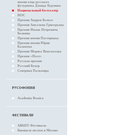
имени отца русского
футуризма Давида Бурлюка
Национальный бестселлер
НОС
Премия Андрея Белого
Премия Аполлона Григорьева
Премия Ивана Петровича
Белкина
Премия имени Пастернака
Премия имени Юрия
Казакова
Премия Мориса Ваксмахера
Премия «Поэт»
Русская премия
Русский Букер
Северная Пальмира
РУСОФОНИЯ
Academia Rossica
ФЕСТИВАЛИ
АВАНТ-Фестиваль
Биеннале поэтов в Москве