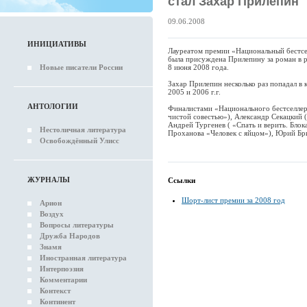
стал Захар Прилепин
09.06.2008
ИНИЦИАТИВЫ
Лауреатом премии «Национальный бестсе
была присуждена Прилепину за роман в р
Новые писатели России
8 июня 2008 года.
Захар Прилепин несколько раз попадал в 
2005 и 2006 г.г.
АНТОЛОГИИ
Финалистами «Национального бестселлера
чистой совестью»), Александр Секацкий 
Андрей Тургенев ( «Спать и верить. Бло
Нестоличная литература
Проханова «Человек с яйцом»), Юрий Бр
Освобождённый Улисс
ЖУРНАЛЫ
Ссылки
Шорт-лист премии за 2008 год
Арион
Воздух
Вопросы литературы
Дружба Народов
Знамя
Иностранная литература
Интерпоэзия
Комментарии
Контекст
Континент