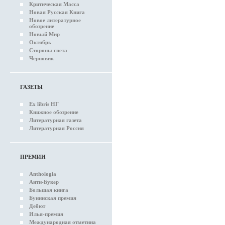
Критическая Масса
Новая Русская Книга
Новое литературное
обозрение
Новый Мир
Октябрь
Стороны света
Черновик
ГАЗЕТЫ
Ex libris НГ
Книжное обозрение
Литературная газета
Литературная Россия
ПРЕМИИ
Anthologia
Анти-Букер
Большая книга
Бунинская премия
Дебют
Илья-премия
Международная отметина