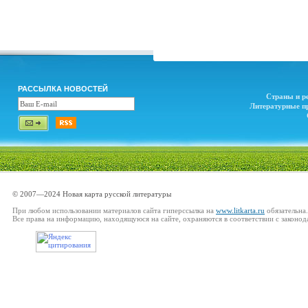
РАССЫЛКА НОВОСТЕЙ
Страны и р
Литературные п
© 2007—2024 Новая карта русской литературы
При любом использовании материалов сайта гиперссылка на
www.litkarta.ru
обязательна.
Все права на информацию, находящуюся на сайте, охраняются в соответствии с законод