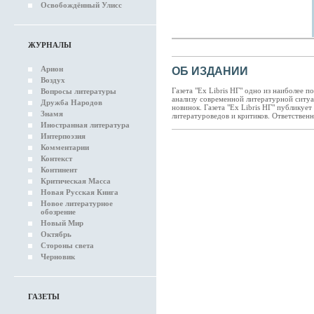
Освобождённый Улисс
ЖУРНАЛЫ
Арион
ОБ ИЗДАНИИ
Воздух
Газета "Ex Libris НГ" одно из наиболее 
Вопросы литературы
анализу современной литературной ситуа
Дружба Народов
новинок. Газета "Ex Libris НГ" публику
Знамя
литературоведов и критиков. Ответственн
Иностранная литература
Интерпоэзия
Комментарии
Контекст
Континент
Критическая Масса
Новая Русская Книга
Новое литературное
обозрение
Новый Мир
Октябрь
Стороны света
Черновик
ГАЗЕТЫ