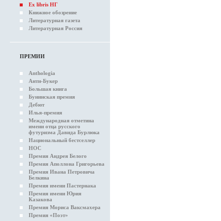
Ex libris НГ
Книжное обозрение
Литературная газета
Литературная Россия
ПРЕМИИ
Anthologia
Анти-Букер
Большая книга
Бунинская премия
Дебют
Илья-премия
Международная отметина
имени отца русского
футуризма Давида Бурлюка
Национальный бестселлер
НОС
Премия Андрея Белого
Премия Аполлона Григорьева
Премия Ивана Петровича
Белкина
Премия имени Пастернака
Премия имени Юрия
Казакова
Премия Мориса Ваксмахера
Премия «Поэт»