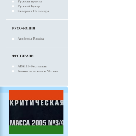
Русская премия
Русский Букер
Северная Пальмира
РУСОФОНИЯ
Academia Rossica
ФЕСТИВАЛИ
АВАНТ-Фестиваль
Биеннале поэтов в Москве