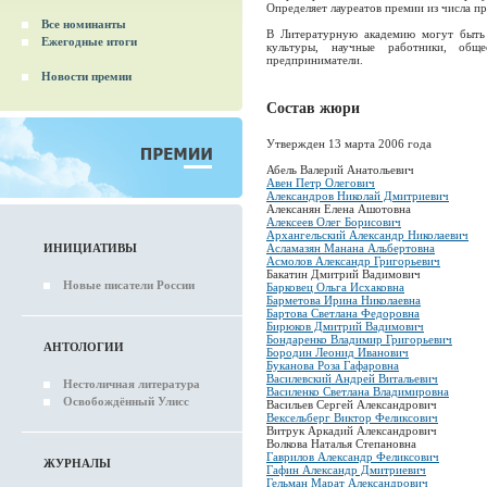
Определяет лауреатов премии из числа п
Все номинанты
В Литературную академию могут быть 
Ежегодные итоги
культуры, научные работники, общес
предприниматели.
Новости премии
Состав жюри
Утвержден 13 марта 2006 года
Абель Валерий Анатольевич
Авен Петр Олегович
Александров Николай Дмитриевич
Алексанян Елена Ашотовна
Алексеев Олег Борисович
Архангельский Александр Николаевич
ИНИЦИАТИВЫ
Асламазян Манана Альбертовна
Асмолов Александр Григорьевич
Бакатин Дмитрий Вадимович
Новые писатели России
Барковец Ольга Исхаковна
Барметова Ирина Николаевна
Бартова Светлана Федоровна
Бирюков Дмитрий Вадимович
Бондаренко Владимир Григорьевич
АНТОЛОГИИ
Бородин Леонид Иванович
Буканова Роза Гафаровна
Василевский Андрей Витальевич
Нестоличная литература
Василенко Светлана Владимировна
Освобождённый Улисс
Васильев Сергей Александрович
Вексельберг Виктор Феликсович
Витрук Аркадий Александрович
Волкова Наталья Степановна
Гаврилов Александр Феликсович
ЖУРНАЛЫ
Гафин Александр Дмитриевич
Гельман Марат Александрович