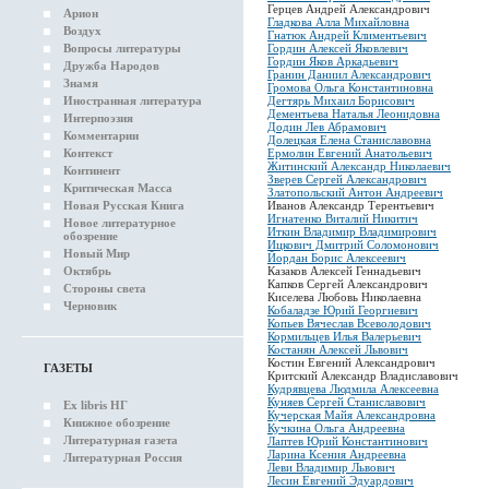
Герцев Андрей Александрович
Арион
Гладкова Алла Михайловна
Воздух
Гнатюк Андрей Климентьевич
Вопросы литературы
Гордин Алексей Яковлевич
Гордин Яков Аркадьевич
Дружба Народов
Гранин Даниил Александрович
Знамя
Громова Ольга Константиновна
Иностранная литература
Дегтярь Михаил Борисович
Дементьева Наталья Леонидовна
Интерпоэзия
Додин Лев Абрамович
Комментарии
Долецкая Елена Станиславовна
Контекст
Ермолин Евгений Анатольевич
Житинский Александр Николаевич
Континент
Зверев Сергей Александрович
Критическая Масса
Златопольский Антон Андреевич
Новая Русская Книга
Иванов Александр Терентьевич
Игнатенко Виталий Никитич
Новое литературное
Иткин Владимир Владимирович
обозрение
Ицкович Дмитрий Соломонович
Новый Мир
Йордан Борис Алексеевич
Октябрь
Казаков Алексей Геннадьевич
Капков Сергей Александрович
Стороны света
Киселева Любовь Николаевна
Черновик
Кобаладзе Юрий Георгиевич
Копьев Вячеслав Всеволодович
Кормильцев Илья Валерьевич
Костанян Алексей Львович
Костин Евгений Александрович
ГАЗЕТЫ
Критский Александр Владиславович
Кудрявцева Людмила Алексеевна
Куняев Сергей Станиславович
Ex libris НГ
Кучерская Майя Александровна
Книжное обозрение
Кучкина Ольга Андреевна
Литературная газета
Лаптев Юрий Константинович
Ларина Ксения Андреевна
Литературная Россия
Леви Владимир Львович
Лесин Евгений Эдуардович