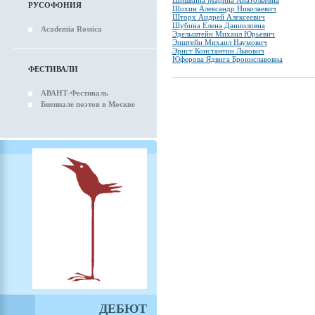
Шишкина Марина Анатольевна
РУСОФОНИЯ
Шохин Александр Николаевич
Шторх Андрей Алексеевич
Шубина Елена Данииловна
Academia Rossica
Эдельштейн Михаил Юрьевич
Эпштейн Михаил Наумович
Эрнст Константин Львович
Юферова Ядвига Брониславовна
ФЕСТИВАЛИ
АВАНТ-Фестиваль
Биеннале поэтов в Москве
ДЕБЮТ