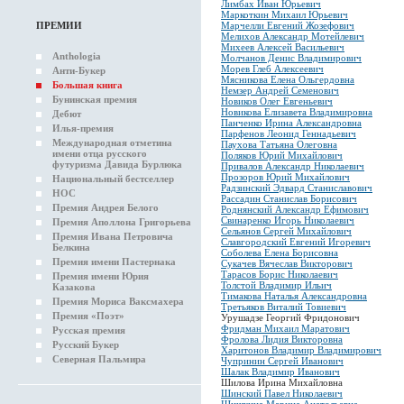
Лимбах Иван Юрьевич
Маркоткин Михаил Юрьевич
ПРЕМИИ
Марчелли Евгений Жозефович
Мелихов Александр Мотейлевич
Михеев Алексей Васильевич
Anthologia
Молчанов Денис Владимирович
Морев Глеб Алексеевич
Анти-Букер
Мясникова Елена Ольгердовна
Большая книга
Немзер Андрей Семенович
Бунинская премия
Новиков Олег Евгеньевич
Новикова Елизавета Владимировна
Дебют
Панченко Ирина Александровна
Илья-премия
Парфенов Леонид Геннадьевич
Международная отметина
Паухова Татьяна Олеговна
имени отца русского
Поляков Юрий Михайлович
футуризма Давида Бурлюка
Привалов Александр Николаевич
Прозоров Юрий Михайлович
Национальный бестселлер
Радзинский Эдвард Станиславович
НОС
Рассадин Станислав Борисович
Премия Андрея Белого
Роднянский Александр Ефимович
Свинаренко Игорь Николаевич
Премия Аполлона Григорьева
Сельянов Сергей Михайлович
Премия Ивана Петровича
Славгородский Евгений Игоревич
Белкина
Соболева Елена Борисовна
Премия имени Пастернака
Сукачев Вячеслав Викторович
Тарасов Борис Николаевич
Премия имени Юрия
Толстой Владимир Ильич
Казакова
Тимакова Наталья Александровна
Премия Мориса Ваксмахера
Третьяков Виталий Товиевич
Премия «Поэт»
Урушадзе Георгий Фридонович
Фридман Михаил Маратович
Русская премия
Фролова Лидия Викторовна
Русский Букер
Харитонов Владимир Владимирович
Северная Пальмира
Чупринин Сергей Иванович
Шалак Владимир Иванович
Шилова Ирина Михайловна
Шинский Павел Николаевич