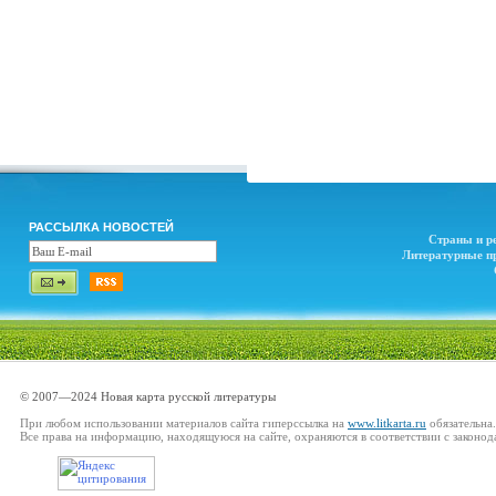
РАССЫЛКА НОВОСТЕЙ
Страны и р
Литературные п
© 2007—2024 Новая карта русской литературы
При любом использовании материалов сайта гиперссылка на
www.litkarta.ru
обязательна.
Все права на информацию, находящуюся на сайте, охраняются в соответствии с законод