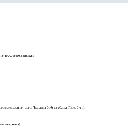
ые исследования»
е исследования» стала
Людмила Зубова
(Санкт-Петербург).
ексика, текст)