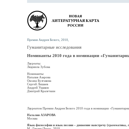
Премия Андрея Белого, 2010,
Гуманитарные исследования
Номинанты 2010 года в номинации «Гуманитарн
Лауреаты:
Людмила Зубова
Номинанты:
Наталия Азарова
Оксана Булгакова
Сергей Лишаев
Андрей Ушаков
Дмитрий Кралечкин
Лауреатом Премии Андрея Белого 2010 года в номинации «Гуманитарны
Наталия АЗАРОВА
Москва
Язык философии и язык поэзии – движение навстречу (грамматика, л
М.: Гнозис/Логос, 2010.