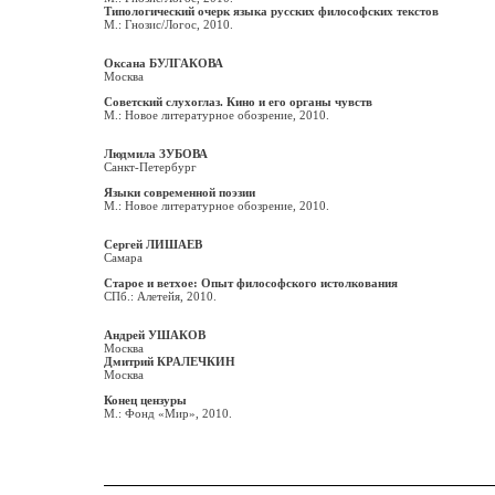
Типологический очерк языка русских философских текстов
М.: Гнозис/Логос, 2010.
Оксана БУЛГАКОВА
Москва
Советский слухоглаз. Кино и его органы чувств
М.: Новое литературное обозрение, 2010.
Людмила ЗУБОВА
Санкт-Петербург
Языки современной поэзии
М.: Новое литературное обозрение, 2010.
Сергей ЛИШАЕВ
Самара
Старое и ветхое: Опыт философского истолкования
СПб.: Алетейя, 2010.
Андрей УШАКОВ
Москва
Дмитрий КРАЛЕЧКИН
Москва
Конец цензуры
М.: Фонд «Мир», 2010.