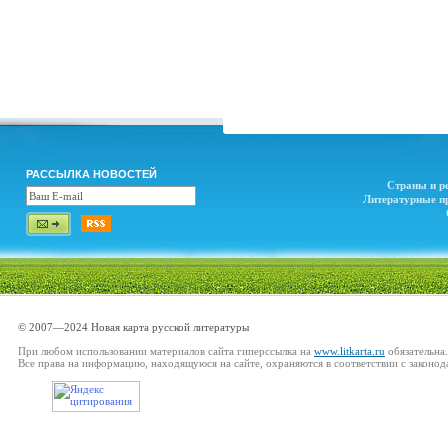
РАССЫЛКА НОВОСТЕЙ
Страны и р
Литературные п
© 2007—2024 Новая карта русской литературы
При любом использовании материалов сайта гиперссылка на
www.litkarta.ru
обязательна.
Все права на информацию, находящуюся на сайте, охраняются в соответствии с законод