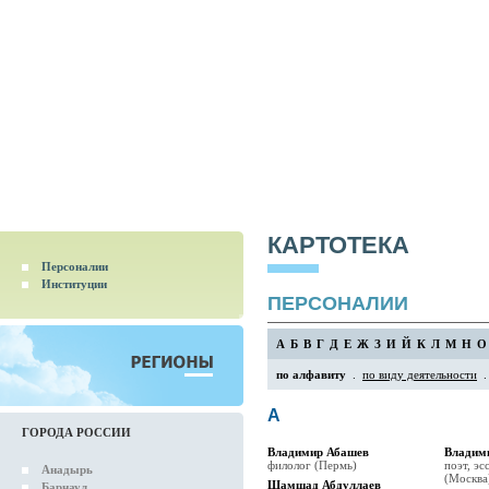
КАРТОТЕКА
Персоналии
Институции
ПЕРСОНАЛИИ
А
Б
В
Г
Д
Е
Ж
З
И
Й
К
Л
М
Н
О
по алфавиту
.
по виду деятельности
А
ГОРОДА РОССИИ
Владимир Абашев
Владим
филолог (Пермь)
поэт, эс
Анадырь
(Москва
Шамшад Абдуллаев
Барнаул