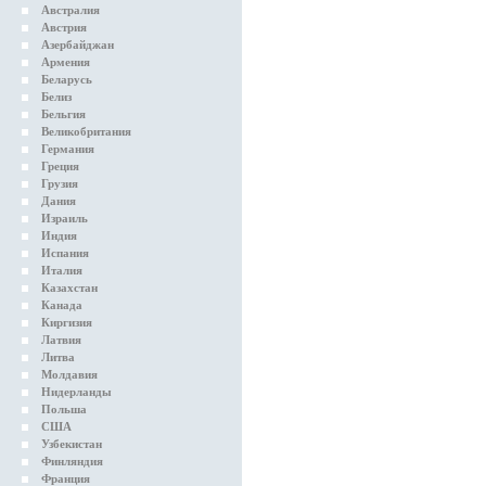
Австралия
Австрия
Азербайджан
Армения
Беларусь
Белиз
Бельгия
Великобритания
Германия
Греция
Грузия
Дания
Израиль
Индия
Испания
Италия
Казахстан
Канада
Киргизия
Латвия
Литва
Молдавия
Нидерланды
Польша
США
Узбекистан
Финляндия
Франция