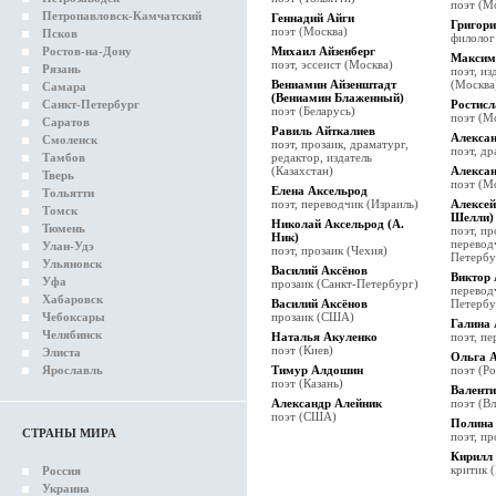
поэт (М
Петропавловск-Камчатский
Геннадий Айги
Григор
поэт (Москва)
Псков
филолог
Ростов-на-Дону
Михаил Айзенберг
Максим
поэт, эссеист (Москва)
Рязань
поэт, из
Вениамин Айзенштадт
(Москва
Самара
(Вениамин Блаженный)
Санкт-Петербург
Ростис
поэт (Беларусь)
поэт (М
Саратов
Равиль Айткалиев
Алекса
Смоленск
поэт, прозаик, драматург,
поэт, д
Тамбов
редактор, издатель
(Казахстан)
Алекса
Тверь
поэт (М
Елена Аксельрод
Тольятти
поэт, переводчик (Израиль)
Алексей
Томск
Шелли)
Николай Аксельрод (А.
Тюмень
поэт, пр
Ник)
перевод
Улан-Удэ
поэт, прозаик (Чехия)
Петербу
Ульяновск
Василий Аксёнов
Виктор 
Уфа
прозаик (Санкт-Петербург)
перевод
Хабаровск
Василий Аксёнов
Петербу
Чебоксары
прозаик (США)
Галина 
Челябинск
Наталья Акуленко
поэт, п
поэт (Киев)
Элиста
Ольга 
Ярославль
Тимур Алдошин
поэт (Р
поэт (Казань)
Валент
Александр Алейник
поэт (В
поэт (США)
Полина
СТРАНЫ МИРА
поэт, пр
Кирилл
критик 
Россия
Украина