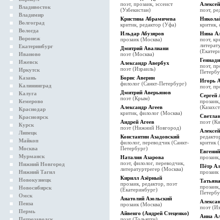
поэт, прозаик, эссеист
Алексей
Владивосток
(Узбекистан)
поэт, ре
Владимир
Кристина Абрамичева
Никола
Волгоград
критик, редактор (Уфа)
критик,
Вологда
Ильдар Абузяров
Нина А
Воронеж
прозаик (Москва)
поэт, кр
литерат
Екатеринбург
Дмитрий Авалиани
(Екатер
Иваново
поэт (Москва)
Геннади
Ижевск
Александр Авербух
поэт, пр
поэт (Израиль)
Иркутск
Петербу
Казань
Борис Аверин
Игорь А
филолог (Санкт-Петербург)
Калининград
поэт, пр
Дмитрий Аверьянов
Калуга
Сергей 
поэт (Крым)
Кемерово
прозаик,
Александр Агеев
(Казахст
Краснодар
критик, филолог (Москва)
Светлан
Красноярск
Андрей Агеев
поэт (Ки
Курск
поэт (Нижний Новгород)
Алексей
Липецк
Константин Азадовский
редактор
Майкоп
филолог, переводчик (Санкт-
критик 
Москва
Петербург)
Евгений
Мурманск
Наталия Азарова
прозаик,
поэт, филолог, переводчик,
Нижний Новгород
Пётр А
литературтрегер (Москва)
Нижний Тагил
прозаик
Кирилл Азёрный
Новокузнецк
Татьян
прозаик, редактор, поэт
прозаик,
Новосибирск
(Екатеринбург)
Петербу
Омск
Анатолий Азольский
Алекса
Пенза
прозаик (Москва)
поэт (И
Пермь
Айвенго (Андрей Стеценко)
Анна А
Петрозаводск
поэт (Тольятти)