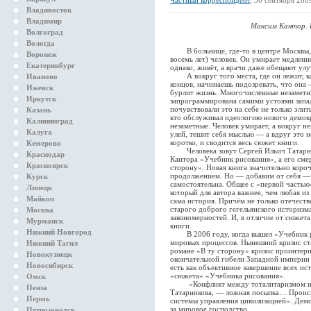
Частный корреспондент
, 30 сентября 2009
Владивосток
Владимир
Максим Кантор. В
Волгоград
Вологда
В больнице, где-то в центре Москвы, у
Воронеж
восемь лет) человек. Он умирает медленн
Екатеринбург
однако, живёт, а врачи даже обещают ул
А вокруг того места, где он лежит, ка
Иваново
концов, начинаешь подозревать, что она 
Ижевск
бурлит жизнь. Многочисленные незаметн
Иркутск
запрограммирована самими устоями запад
почувствовали это на себе не только элит
Казань
кто обслуживал идеологию нового демокр
Калининград
незаметные. Человек умирает, а вокруг н
Калуга
улей, тешит себя мыслью — а вдруг это н
коротко, и сводится весь сюжет книги.
Кемерово
Человека зовут Сергей Ильич Татарник
Краснодар
Кантора «Учебник рисования», а его сме
Красноярск
сторону». Новая книга значительно короч
продолжением. Но — добавим от себя — э
Курск
самостоятельна. Общее с «первой частью»
Липецк
который для автора важнее, чем любая и
Майкоп
сама история. Причём не только отечеств
старого доброго гегельянского историзм
Москва
закономерностей. И, в отличие от сюжета
Мурманск
книги.
Нижний Новгород
В 2006 году, когда вышел «Учебник рис
мировых процессов. Нынешний кризис ст
Нижний Тагил
романе «В ту сторону» кризис проинтерп
Новокузнецк
окончательной гибели Западной империи 
Новосибирск
есть как объективное завершение всех и
«сюжета» «Учебника рисования».
Омск
«Конфликт между тоталитаризмом и д
Пенза
Татарникова, — ложная посылка… Происх
Пермь
системы управления цивилизацией». Дем
за мировое господство.
Петрозаводск