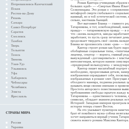
Роман Кантора очевидным образом пере
Петропавловск-Камчатский
больших идей» — «Смертью Ивана Ильич
Псков
Солженицына. Это роман о «сопряжении»:
метафорой смерти глобального социально
Ростов-на-Дону
наивный, но в той эстетической системе,
Рязань
сильно, наотмашь бьющий.
Самара
Вот выгоняют Бланка — главного редак
Татарникова, и тот, освобождённый, нак
Санкт-Петербург
правду» — татарниковскую правду — в от
Саратов
что «жизнь наладится, заводы заработают»
Смоленск
заработают, то пусть сразу печатают ден
продолжает твердить своё «жизнь налади
Тамбов
Бланка не произносить слово «рак» — тог
Тверь
Кантор строит роман как будто нароч
Тольятти
обобщённые социальные типы, «типичные 
лицемер, сенатор — ворюга, главный ред
Томск
вынужденный «договариваться» с властью
Тюмень
интеллигенция, которую наняли симулир
Улан-Удэ
«придворный вольнодумец» с междунаро
Кантор пишет масштабный портрет совр
Ульяновск
необходимо, прорисовывая детали, намер
Уфа
изображения оправдывает себя, поскольк
Хабаровск
изображаемых в романе элит. Присущая 
обходного маневра, подмены реальных ц
Чебоксары
называть вещи своими именами и привели
Челябинск
Простота авторского повествования выяв
Элиста
требованиями свободы скрытую жажду вл
Татарникова — единственного человека, 
Ярославль
символах, обладает знанием реальных ис
Историей: Западная империя проиграла 
истории теперь станет Восток.
На это указывает пунктиром намеченн
СТРАНЫ МИРА
брат её покойного мужа–узбека нелегальн
хочет направиться верный ученик Татарн
сюжета нового романа Максима Кантора.
Россия
Украина