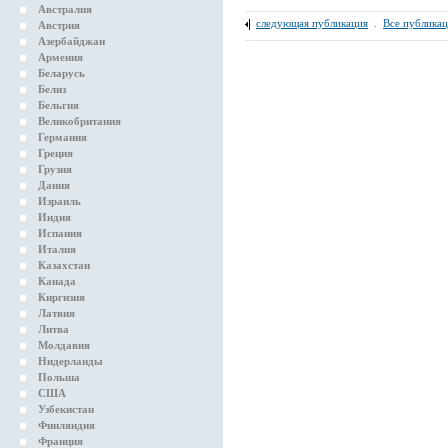
Австралия
следующая публикация
.
Все публика
Австрия
Азербайджан
Армения
Беларусь
Белиз
Бельгия
Великобритания
Германия
Греция
Грузия
Дания
Израиль
Индия
Испания
Италия
Казахстан
Канада
Киргизия
Латвия
Литва
Молдавия
Нидерланды
Польша
США
Узбекистан
Финляндия
Франция