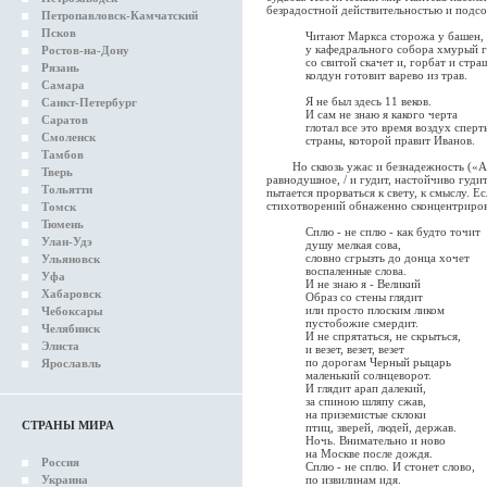
безрадостной действительностью и подсо
Петропавловск-Камчатский
Псков
Читают Маркса сторожа у башен,
у кафедрального собора хмурый г
Ростов-на-Дону
со свитой скачет и, горбат и страш
Рязань
колдун готовит варево из трав.
Самара
Я не был здесь 11 веков.
Санкт-Петербург
И сам не знаю я какого черта
Саратов
глотал все это время воздух сперт
Смоленск
страны, которой правит Иванов.
Тамбов
Но сквозь ужас и безнадежность («А пр
Тверь
равнодушное, / и гудит, настойчиво гуди
Тольятти
пытается прорваться к свету, к смыслу. Е
стихотворений обнаженно сконцентрирова
Томск
Тюмень
Сплю - не сплю - как будто точит
Улан-Удэ
душу мелкая сова,
словно сгрызть до донца хочет
Ульяновск
воспаленные слова.
Уфа
И не знаю я - Великий
Хабаровск
Образ со стены глядит
или просто плоским ликом
Чебоксары
пустобожие смердит.
Челябинск
И не спрятаться, не скрыться,
Элиста
и везет, везет, везет
по дорогам Черный рыцарь
Ярославль
маленький солнцеворот.
И глядит арап далекий,
за спиною шляпу сжав,
на приземистые склоки
СТРАНЫ МИРА
птиц, зверей, людей, держав.
Ночь. Внимательно и ново
на Москве после дождя.
Россия
Сплю - не сплю. И стонет слово,
Украина
по извилинам идя.