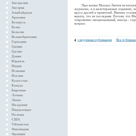
Австралия
При жизни Михаил Лаптев печатался д
Австрия
журналах, и в малотиражных изданиях, н
Азербайджан
круга друзей и приятелей. Именно усилия
верить, что не последняя. Потому что Ми
Армения
откровенно эмоциональный, иногда - гор
Беларусь
всерьез.
Белиз
Бельгия
Великобритания
следующая публикация
.
Все публика
Германия
Греция
Грузия
Дания
Израиль
Индия
Испания
Италия
Казахстан
Канада
Киргизия
Латвия
Литва
Молдавия
Нидерланды
Польша
США
Узбекистан
Финляндия
Франция