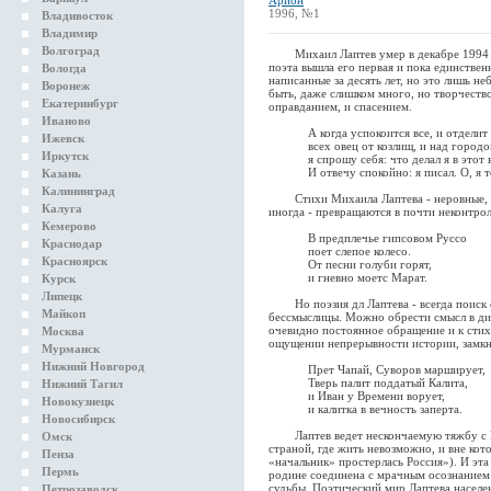
Арион
1996, №1
Владивосток
Владимир
Волгоград
Михаил Лаптев умер в декабре 1994 года
поэта вышла его первая и пока единствен
Вологда
написанные за десять лет, но это лишь н
Воронеж
быть, даже слишком много, но творчество
Екатеринбург
оправданием, и спасением.
Иваново
А когда успокоится все, и отделит 
Ижевск
всех овец от козлищ, и над городом
Иркутск
я спрошу себя: что делал я в этот в
И отвечу спокойно: я писал. О, я то
Казань
Калининград
Стихи Михаила Лаптева - неровные, ра
Калуга
иногда - превращаются в почти неконтро
Кемерово
В предплечье гипсовом Руссо
Краснодар
поет слепое колесо.
Красноярск
От песни голуби горят,
и гневно моетс Марат.
Курск
Липецк
Но поэзия дл Лаптева - всегда поиск с
Майкоп
бессмыслицы. Можно обрести смысл в диа
очевидно постоянное обращение и к стих
Москва
ощущении непрерывности истории, замкн
Мурманск
Нижний Новгород
Прет Чапай, Суворов марширует,
Тверь палит поддатый Калита,
Нижний Тагил
и Иван у Времени ворует,
Новокузнецк
и калитка в вечность заперта.
Новосибирск
Лаптев ведет нескончаемую тяжбу с Ро
Омск
страной, где жить невозможно, и вне ко
Пенза
«начальник» простерлась Россия»). И эт
Пермь
родине соединена с мрачным осознанием 
судьбы. Поэтический мир Лаптева насел
Петрозаводск