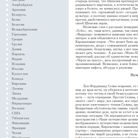
очередь потому, что Шепелев претендует
Азербайджан
радикального маргинала, а эстетически 
озеро в болото, не затянулось ряской. Пр
Армения
понимает, что «проклятый поэт» сегодня
Беларусь
культуре, и поэтому именно играет в неп
Белиз
причин двойственного впечатления, оста
своей Шепелев лирик.
Бельгия
Несколько слов о рассказах вошедших в
Великобритания
«Echo», но, чаще всего, данные, так сказа
Германия
«Ящерицы» появляются знакомые нам лесб
интерес к ним объясняется в точности п
Греция
Карамазовым-отцом: «Что может быть кр
Грузия
неинтересно, когда с совершенной душень
Дания
совпадение, безделушка, шутка, а вот пер
может дать человек». А рассказ «Моно-Н
Израиль
лирический, рассказ об одиночестве чело
Индия
«Черти на трассе», весь построенный на
Испания
проникновенный. Возможно, в нем Алексе
имитации пафоса, абсурда и реализма.
Италия
Казахстан
Путе
Канада
Киргизия
Луи-Фердинанд Селин искренне, от все
Латвия
мир до края ночи, он убедился в ничтоже
Литва
потому что честна в своей безысходност
путь — путь отрицания. Прочтя Селина, 
Молдавия
своего «нет!» миру; все сказано, все оп
Нидерланды
результат увлеченного чтения Селина, п
Польша
Конкретные обстоятельства таковы: герой
армию, понятное дело, идти не хочет и м
США
опасные ситуации. Он передвигается от 
Узбекистан
пространстве («Наше путешествие целиком
Финляндия
воображаемого путешествия позаимствова
полном порядке, Кирильченко с нажимом
Франция
сортир»; «перманентно депрессивное сол
Чехия
большинство людей уродливы, и не столь
Швейцария
тебя довольно, вот и вся мораль информ