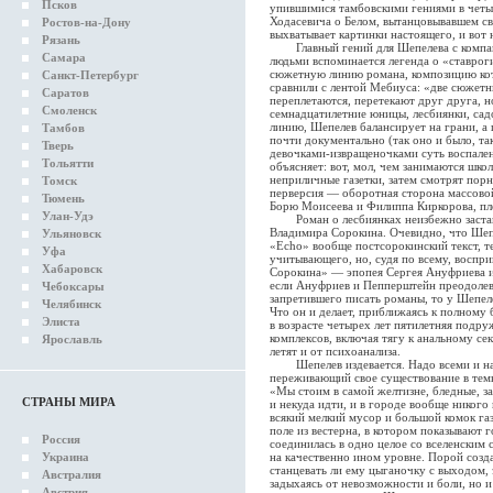
Псков
упившимися тамбовскими гениями в четыр
Ходасевича о Белом, вытанцовывавшем св
Ростов-на-Дону
выхватывает картинки настоящего, и вот н
Рязань
Главный гений для Шепелева с компан
Самара
людьми вспоминается легенда о «ставрог
сюжетную линию романа, композицию ко
Санкт-Петербург
сравнили с лентой Мебиуса: «две сюжет
Саратов
переплетаются, перетекают друг друга, 
Смоленск
семнадцатилетние юницы, лесбиянки, сад
линию, Шепелев балансирует на грани, а 
Тамбов
почти документально (так оно и было, так
Тверь
девочками-извращеночками суть воспале
Тольятти
объясняет: вот, мол, чем занимаются шко
неприличные газетки, затем смотрят порну
Томск
перверсия — оборотная сторона массовой 
Тюмень
Борю Моисеева и Филиппа Киркорова, плох
Улан-Удэ
Роман о лесбиянках неизбежно застав
Владимира Сорокина. Очевидно, что Шеп
Ульяновск
«Echo» вообще постсорокинский текст, т
Уфа
учитывающего, но, судя по всему, воспр
Хабаровск
Сорокина» — эпопея Сергея Ануфриева и
если Ануфриев и Пепперштейн преодолев
Чебоксары
запретившего писать романы, то у Шепел
Челябинск
Что он и делает, приближаясь к полному
Элиста
в возрасте четырех лет пятилетняя подру
комплексов, включая тягу к анальному се
Ярославль
летят и от психоанализа.
Шепелев издевается. Надо всеми и надо
переживающий свое существование в темн
«Мы стоим в самой желтизне, бледные, з
СТРАНЫ МИРА
и некуда идти, и в городе вообще никого 
всякий мелкий мусор и большой комок газе
поле из вестерна, в котором показывают
Россия
соединилась в одно целое со вселенским 
Украина
на качественно ином уровне. Порой созда
станцевать ли ему цыганочку с выходом, 
Австралия
задыхаясь от невозможности и боли, но 
Австрия