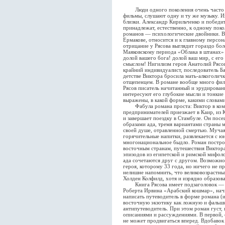
Люди одного поколения очень часто чи
фильмы, слушают одну и ту же музыку. И
близки. Александр Кирильченко и победи
принадлежат, естественно, к одному пок
романов — психологические двойники. Вс
Ермакове, относится и к главному персо
отрицание у Рясова выглядит гораздо бо
Маяковскому периода «Облака в штанах» 
долой вашего бога! долой ваш мир, с ег
смыслом! Нигилизм героя Анатолий Рясо
крайний индивидуалист, последователь Б
детстве Виктора бросила мать-алкоголичк
отщепенцем. В романе вообще много фило
Рясов писатель начитанный и эрудированн
интересуют его глубокие мысли и тонкие ч
выражены, в какой форме, какими словами
Фабула романа проста: Виктор в комп
предпринимателей приезжает в Каир, из 
и завершает поездку в Стамбуле. Он пос
образами ада, тремя вариантами страны м
своей душе, отравленной смертью. Мучая
горячительные напитки, развлекается с 
многонациональное быдло. Роман построе
восточным странам, путешествия Виктора
эпизодов из египетской и римской мифоло
ада сочетаются друг с другом. Возможно
героя, которому 33 года, но ничего не п
нелишне напомнить, что великовозрастны
Холден Колфилд, хотя и изрядно образов
Книга Рясова имеет подзаголовок — р
Роберта Ирвина «Арабский кошмар», начи
написать путеводитель в форме романа (и
восточную экзотику как ложную и фальш
антипутеводитель. При этом роман густ,
описаниями и рассуждениями. В первой, е
не может продвигаться вперед. Вдобавок