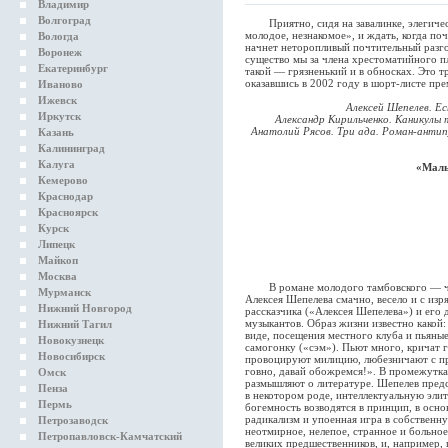
Владимир
Волгоград
Приятно, сидя на завалинке, элегическ
молодое, незнакомое», и ждать, когда п
Вологда
начнет неторопливый почтительный разго
Воронеж
существо мы за члена хрестоматийного пл
Екатеринбург
такой — грязненький и в обносках. Это т
оказавшись в 2002 году в шорт-листе пр
Иваново
Ижевск
Алексей Шепелев. E
Иркутск
Александр Кирильченко. Каникулы 
Анатолий Рясов. Три ада. Роман-антип
Казань
Калининград
Калуга
«Маль
Кемерово
Краснодар
Красноярск
Курск
Липецк
Майкоп
Москва
В романе молодого тамбовского — чуть
Мурманск
Алексея Шепелева смачно, весело и с изр
Нижний Новгород
рассказчика («Алексея Шепелева») и его 
музыкантов. Образ жизни известно какой
Нижний Тагил
виде, посещения местного клуба и пьяны
Новокузнецк
самогонку («сэм»). Пьют много, кричат г
Новосибирск
провоцируют милицию, любезничают с пр
говно, давай обожремся!». В промежутка
Омск
размышляют о литературе. Шепелев предс
Пенза
в некотором роде, интеллектуальную эли
Пермь
богемность возводятся в принцип, в осн
радикализм и упоенная игра в собственну
Петрозаводск
неотмирное, нелепое, странное и больно
Петропавловск-Камчатский
великих предшественников, и, например, 