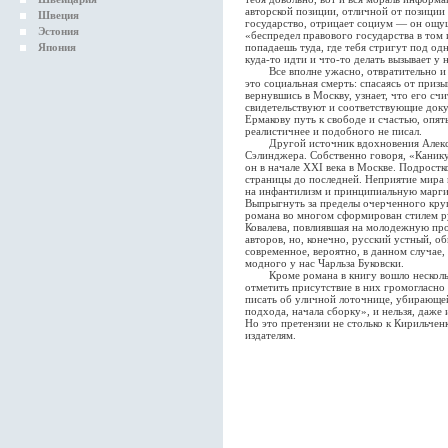
авторской позиции, отличной от позиции 
Швеция
государство, отрицает социум — он ощущ
Эстония
«беспредел правового государства в том 
Япония
попадаешь туда, где тебя стригут под од
куда-то идти и что-то делать вызывает у
Все вполне ужасно, отвратительно и б
это социальная смерть: спасаясь от призы
вернувшись в Москву, узнает, что его сч
свидетельствуют и соответствующие док
Ермакову путь к свободе и счастью, опять
реалистичнее и подобного не писал.
Другой источник вдохновения Алекса
Сэлинджера. Собственно говоря, «Канику
он в начале XXI века в Москве. Подростк
страницы до последней. Неприятие мира
на инфантилизм и принципиальную марги
Выпрыгнуть за пределы очерченного круг
романа во многом сформирован стилем ру
Ковалева, повлиявшая на молодежную про
авторов, но, конечно, русский устный, 
современное, вероятно, в данном случае,
модного у нас Чарльза Буковски.
Кроме романа в книгу вошло несколько 
отметить присутствие в них громогласно
писать об уличной лоточнице, убирающей
подхода, начала сборку», и нельзя, даже
Но это претензии не столько к Кирильченк
издателям.