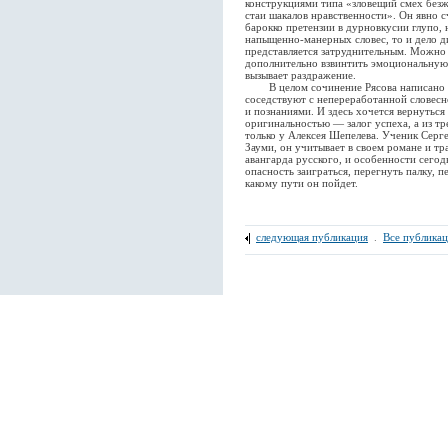
конструкциями типа «зловещий смех безж
стаи шакалов нравственности». Он явно 
барокко претензии в дурновкусии глупо, 
напыщенно-манерных словес, то и дело 
представляется затруднительным. Можно 
дополнительно взвинтить эмоциональную
вызывает раздражение.
В целом сочинение Рясова написано не
соседствуют с непереработанной словесн
и познаниями. И здесь хочется вернуться 
оригинальностью — залог успеха, а из тр
только у Алексея Шепелева. Ученик Серг
Зауми, он учитывает в своем романе и тр
авангарда русского, и особенности сего
опасность заиграться, перегнуть палку, 
какому пути он пойдет.
следующая публикация
.
Все публика