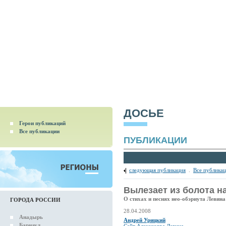
ДОСЬЕ
Герои публикаций
Все публикации
ПУБЛИКАЦИИ
следующая публикация
.
Все публика
Вылезает из болота н
О стихах и песнях нео-обэриута Левина
ГОРОДА РОССИИ
28.04.2008
Анадырь
Андрей Урицкий
Барнаул