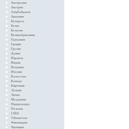
Австралия
Австрия
Азербайджан
Армения
Беларусь
Белиз
Бельгия
Великобритания
Германия
Греция
Грузия
Дания
Израиль
Индия
Испания
Италия
Казахстан
Канада
Киргизия
Латвия
Литва
Молдавия
Нидерланды
Польша
США
Узбекистан
Финляндия
Франция