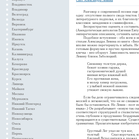
Сайт Александра Левина
Владивосток
Владимир
Разговор о современной поэзии еще и н
Волгоград
одну: отсутствие полного свода текстов
литературного подполья, и их благополу
Вологда
классиков: западников и славянофилов...
Воронеж
Беспристрастно оценить и составить та
Екатеринбург
(Анекдотическая антология Евгения Евту
эмпирическим описанием, сочинять катало
Иваново
Подобное вступление - обо всем и ни 
Ижевск
стихам Александра Левина из книги «Биом
Иркутск
вполне можно перечеркнуть и забыть. Не 
готовым формулам и прочно приклеенным
Казань
кличка - нео-обэриут. Зависимость мног
Калининград
Левину близок Заболоцкий.
Калуга
Снежинку толстую держа,
Кемерово
бежит хозяин гаража,
Краснодар
гастрономической душой
Красноярск
внимая ветра влажный вой.
Его протяжная жена,
Курск
в мохер химер погружена,
Липецк
с улыбкой нежной инженю
Майкоп
утюжит свежую лыжню.
Москва
Если бы дело ограничивалось следован
Мурманск
веселей и легковесней, что он не слишко
Нижний Новгород
было бы остановиться. Но Левин - поэт я
языка».) Он разрабатывает «новую так ск
Нижний Тагил
соответствует структурной и стилистичес
Новокузнецк
очень глубоким и продуманно бездарным»
Новосибирск
превращаются в существительные. Сущест
грамматики. Прилагательные изобретател
Омск
Пенза
Грустный Лег упал не чуя ног,
Пермь
толстый Спал ворочался, взд
бледный Встал шатался и дрожал,
Петрозаводск