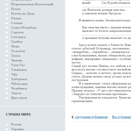
вялый Сел В разболтанном тр
Петропавловск-Камчатский
.........................................................
Псков
где Взлеталла душная тряслась
и сквозили ветрые Продули...
Ростов-на-Дону
Рязань
И являются новые, биомеханические су
Самара
Как тяжелая икота с верным венико
Санкт-Петербург
вылезает из болота накрахмаленны
Саратов
........................................................
Смоленск
и кровавая петушка вылетает из ды
Тамбов
Здесь кстати сказать о близости Левин
Тверь
стихах зубастый Остравадр, несомненно,
Тольятти
«комарабли», «паукабель», «комарамуха
слов-бумажников; можно обнаружить даж
Томск
рифмам, неразрывно связанным с особенн
Тюмень
ногти».
Улан-Удэ
Самый дух поэзии Левина, его любовь к 
веселость вполне соответствует английск
Ульяновск
Снарка» - нонсенс и ничего, кроме нонсен
Уфа
стихи, Дальше можно сколь угодно долго 
Хабаровск
построения.
И в заключение: стихи оформлены рису
Чебоксары
иллюстрациями, каковые вполне можно ра
Челябинск
Пример лозунга: «У него нет иммунитета
Элиста
«Закрыто по тектоническим причинам».
Умотрясения не ожидается. Удовольств
Ярославль
гарантировано.
СТРАНЫ МИРА
следующая публикация
.
Все публика
Россия
Украина