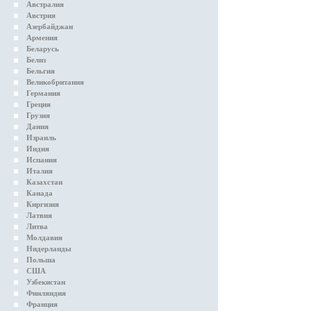
Австралия
Австрия
Азербайджан
Армения
Беларусь
Белиз
Бельгия
Великобритания
Германия
Греция
Грузия
Дания
Израиль
Индия
Испания
Италия
Казахстан
Канада
Киргизия
Латвия
Литва
Молдавия
Нидерланды
Польша
США
Узбекистан
Финляндия
Франция