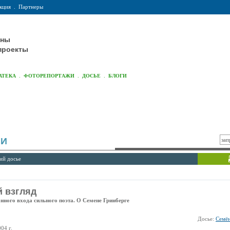
кция
.
Партнеры
оны
проекты
.
.
.
АТЕКА
ФОТОРЕПОРТАЖИ
ДОСЬЕ
БЛОГИ
ИИ
ий досье
 взгляд
нного входа сильного поэта. О Семене Гринберге
Досье:
Семён
004 г.