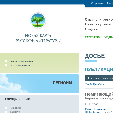
О проекте
.
Реда
Страны и реги
Литературные 
Студия
.
КАРТОТЕКА
МЕДИ
ДОСЬЕ
Герои публикаций
Все публикации
ПУБЛИКАЦ
к списку персонал
Семён Гринберг
Немигающий
Вздрогнем от неожида
ГОРОДА РОССИИ
11.11.2008
Анадырь
Роман Тименчик
Барнаул
НГ Ex Libris
, 1 июля 2