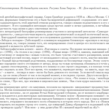
 Стихотворения. Из двенадцати книжек. Рисунки Ханы Тверски. - М.: Дом еврейской книги, 
автобиблиографической справке, Семен Гринберг родился в 1938-м. «Жил в Москве. С 1
но, формально тематически это и было бы корректной дефиницией «содержания» его книг 
содержательность этой анкетной отписки раскроется, говоря словами подхваченного в его 
понимает». В его гранящейся интонации среди прочих живет и легкое удивление, и легчайша
осрочность чуда жизни в двух означенных местах.
 литературной биографии резюмирована участием в сапгировской антологии «Самиздат в
датность», самодостаточная верность дошестидесятнической холодной поэтической весне,
. Благодарной памятью помечает он в полувековом удалении стихотворные удивления юности
«Лебедя в зоопарке» (Заболоцкий) и осмеянную младшими блоковскую «красивую и молоду
поколения, он, говоря словами того, кто неприкровенно стоит в центре его поэтического ми
щадной и вольности лубочной сцены».
блиографическом аспекте - книги «Разговоры и сонеты. Последние московские книжки» (
с» (1996), «За столом и на улице» (1996), «Разные вещи» (1998) и, наконец, нынешний изб
ечатление от знакомства с новым голосом, это было чувство счастливого расширения, казал
настоящей русской поэзии, вздрог от неожиданного входа сильного поэта, властно-вежливо
 не бедный юродствующий родственник, поддразнивал он бессмертные строки. Этому сопут
кое ощущение своего отставания от автора, когда ты только начинаешь обживаться в точно
 здании стихотворения, а строитель его покинул и уже строит следующее, и в поисках точн
 следовать за ним. Поэт все время, что называется, переводит взгляд - на зависть, надо ск
 / - а нынче... погляди в окно» могло бы быть девизом его поэтики. За полнотой смысла над
е, где он снова убежит от нас в последний момент, в последних строках. Двухголосая фуга 
понимающего наблюдателя и всепамятного русского стиха. «Что понял я тогда, / непобеди
 спине, / Про них, про земляков в широкополых шляпах, / Как стали кудри наклонять / и пла
й стене…»
немеркнущих цитат «по камушкам, похожим на скрижали» завораживает преданностью 
иха. Мотив понимания/непонимания порождает поэтику припоминания/напоминания. Память,
дорогих могилок», ни от деревни Ручьи Новгородской губернии, ни от военного кладбища н
да нуждаются в дополнительных напоминаниях. Оставим лозунг «Комментарии излишни!» п
им, что народ, именуемый иногда народом банкиров и скрипачей, это еще и народ коммент
мского, вчерашнего московского поэта обмакнуты в историю этого народа. Вот и в «Новом
нтаровать последнюю строку его сонета, где пляшущий Давид обращается к поджавшей губ
 провидела судьбу? / Или мою - у зева душегубки /И с кожаной коробочкой на лбу?»