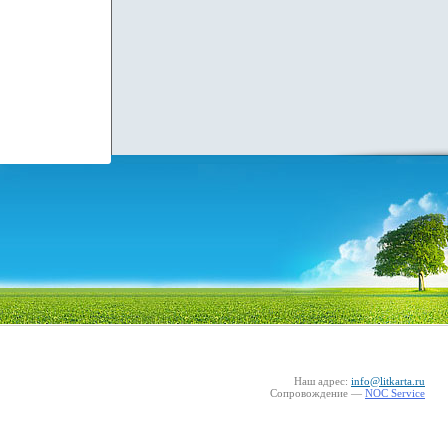
Наш адрес:
info@litkarta.ru
Сопровождение —
NOC Service