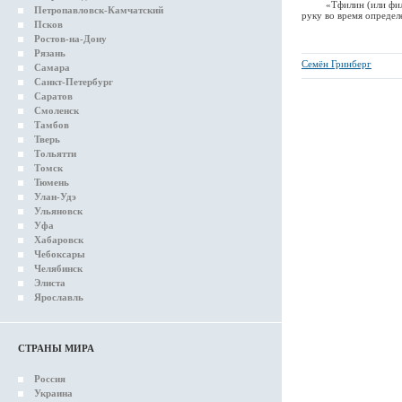
«Тфилин (или филакте
Петропавловск-Камчатский
руку во время определ
Псков
Ростов-на-Дону
Рязань
Семён Гринберг
Самара
Санкт-Петербург
Саратов
Смоленск
Тамбов
Тверь
Тольятти
Томск
Тюмень
Улан-Удэ
Ульяновск
Уфа
Хабаровск
Чебоксары
Челябинск
Элиста
Ярославль
СТРАНЫ МИРА
Россия
Украина