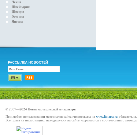
Чехия
Швейцария
Швеция
Эстония
Япония
РАССЫЛКА НОВОСТЕЙ
© 2007—2024 Новая карта русской литературы
При любом использовании материалов сайта гиперссылка на
www.litkarta.ru
обязательна.
Все права на информацию, находящуюся на сайте, охраняются в соответствии с законод