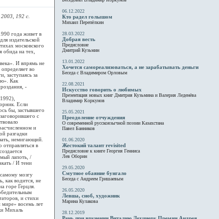
06.12.2022
2003, 192 с.
Кто радел голышом
Михаил Перепёлкин
990 года живет в
28.03.2022
Добрая весть
для издательской
Предисловие
стихах московского
Дмитрий Кузьмин
я обида на тех,
13.01.2022
ека». И впрямь не
Хочется самореализоваться, а не зарабатывать деньги
 определяет во
Беседа с Владимиром Орловым
, заступаясь за
ю». Как
22.08.2021
роздания, -
Искусство говорить о любимых
Презентация новых книг Дмитрия Кузьмина и Валерия Леденёва
1992),
Владимир Коркунов
орник. Если
ось бы, застывшего
25.05.2021
 заговорившего с
Преодоление отчуждения
ствовало
О современной русскоязычной поэзии Казахстана
 расчисленном и
Павел Банников
ой разгадки
азать, немигающий.
01.06.2020
о отправляться в
Жестокий талант revisited
создается
Предисловие к книге Георгия Генниса
Лев Оборин
мый лапоть, /
кать / И тени
29.05.2020
Смутное обаяние бунгало
самому мозгу
Беседа с Андреем Гришаевым
 как водится, не
а горе Герцля.
26.05.2020
обедительным
Левша, сноб, художник
аторов, и стихи
Марина Кулакова
 мире» восемь лет
ки Михаль
28.12.2019
Речь при вручении Виталию Лехциеру Премии Андрея