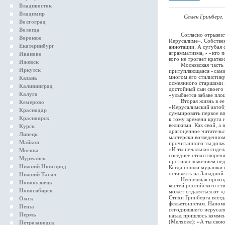
Владивосток
Владимир
Семен Гринберг.
Волгоград
Вологда
Cогласно отрывистой 
Воронеж
Иерусалиме». Собствен
Екатеринбург
аннотации. А сугубая 
аграмматизма, - «кто 
Иваново
кого не трогает кратк
Ижевск
Московская часть его
Иркутск
притупляющаяся «самиз
многом его стилистику
Казань
осмеянного старшими 
Калининград
достойный сын своего 
Калуга
«улыбается забаве пло
Вторая жизнь в ее би
Кемерово
«Иерусалимский автобу
Краснодар
суммировать первое вп
Красноярск
к тому времени круга 
великими. Как свой, а
Курск
драгоценное читательс
Липецк
мастерски возведенном
Майкоп
прочитанного ты должен
«И ты печальная сидела
Москва
соседнее стихотворени
Мурманск
противосложением недо
Нижний Новгород
Когда пошли мурашки по
оставлять на Западно
Нижний Тагил
Неспешная проходка 
Новокузнецк
костей российского ст
Новосибирск
может отдаляться от «
Стихи Гринберга всег
Омск
фельетонистам. Напомн
Пенза
сегодняшнего иерусали
Пермь
назад пришлось комме
(Мелхоле): «А ты свою
Петрозаводск