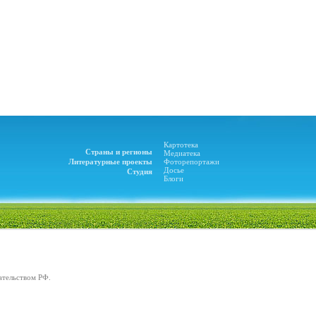
Картотека
Страны и регионы
Медиатека
Литературные проекты
Фоторепортажи
Досье
Студия
Блоги
ательством РФ.