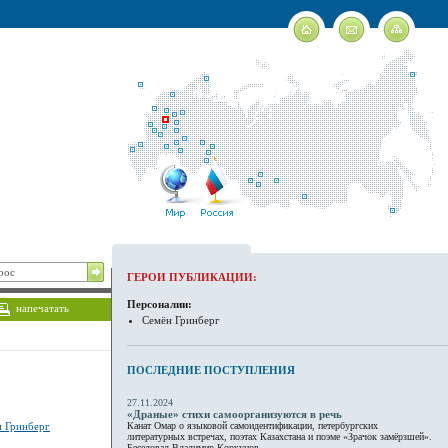
ГЕРОИ ПУБЛИКАЦИИ:
Персоналии:
напечатать
Семён Гринберг
ПОСЛЕДНИЕ ПОСТУПЛЕНИЯ
27.11.2024
«Драные» стихи самоорганизуются в речь
 Гринберг
Канат Омар о языковой самоидентификации, петербургских
литературных встречах, поэтах Казахстана и поэме «Зрачок замёрзшей».
Беседовал Владимир Коркунов