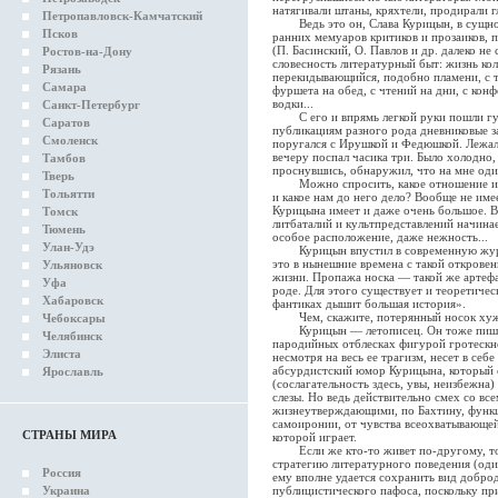
натягивали штаны, кряхтели, продирали гл
Петропавловск-Камчатский
Ведь это он, Слава Курицын, в сущнос
Псков
ранних мемуаров критиков и прозаиков, 
(П. Басинский, О. Павлов и др. далеко не
Ростов-на-Дону
словесность литературный быт: жизнь кол
Рязань
перекидывающийся, подобно пламени, с ту
Самара
фуршета на обед, с чтений на дни, с конф
водки...
Санкт-Петербург
С его и впрямь легкой руки пошли гу
Саратов
публикациям разного рода дневниковые з
Смоленск
поругался с Ирушкой и Федюшкой. Лежал в
вечеру поспал часика три. Было холодно, 
Тамбов
проснувшись, обнаружил, что на мне оди
Тверь
Можно спросить, какое отношение име
Тольятти
и какое нам до него дело? Вообще не име
Курицына имеет и даже очень большое. В
Томск
литбаталий и культпредставлений начинае
Тюмень
особое расположение, даже нежность...
Улан-Удэ
Курицын впустил в современную журнал
это в нынешние времена с такой открове
Ульяновск
жизни. Пропажа носка — такой же артефа
Уфа
роде. Для этого существует и теоретиче
Хабаровск
фантиках дышит большая история».
Чем, скажите, потерянный носок хуж
Чебоксары
Курицын — летописец. Он тоже пишет ис
Челябинск
пародийных отблесках фигурой гротескной
Элиста
несмотря на весь ее трагизм, несет в себе
абсурдистский юмор Курицына, который о
Ярославль
(сослагательность здесь, увы, неизбежна)
слезы. Но ведь действительно смех со в
жизнеутверждающими, по Бахтину, функц
самоиронии, от чувства всеохватывающей
СТРАНЫ МИРА
которой играет.
Если же кто-то живет по-другому, то о
стратегию литературного поведения (оди
Россия
ему вполне удается сохранить вид добро
Украина
публицистического пафоса, поскольку при