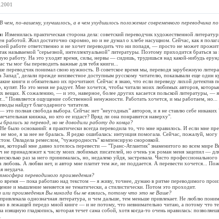
8.2001
В чем, по-вашему, улучшилось, а в чем ухудшилось положение современного переводчика по
я:
Изменилась практическая сторона дела: советский переводчик художественной литератур
ен работой. Жил достаточно скромно, но и не думал о хлебе насущном. Сейчас, как я полага
воей работе ответственно и не хочет переводить что ни попадя, — просто не может прожит
так называемой "серьезной, интеллектуальной" литературы. Поэтому приходится браться за
ую работу. На это уходят время, силы, нервы — сидишь, трудишься над какой-нибудь ерун
ас ты мог бы переводить важные для тебя книги...
е переводчик понимал свою нужность. В советское время мы, переводя зарубежную литера
а Запад", делали прежде неизвестное доступным русскому читателю, показывали еще один 
такие книги и обязательно их прочитают. Сейчас я знаю, что если переведу лихой детектив 
но, купят. Но это меня не радует. Мне хочется, чтобы читали моих любимых авторов, котор
х вещах. К сожалению, — и это, наверное, более других касается польской литературы, — 
т..." Появляется ощущение собственной ненужности. Работать хочется, и мы работаем, но...
еводы найдут благодарного читателя.
 это полная свобода выбора. Сейчас нет "неугодных" авторов, и я не ставлю себе никаких
ечательная книжка, но кто ее издаст? Вряд ли она понравится наверху".
 брались за перевод, но не доводили работу до конца?
Не было оснований: я практически всегда переводила то, что мне нравилось. И если мне пр
 не мое, я за нее не бралась. Я редко ошибалась: интуиция помогала. Сейчас, пожалуй, могу 
стом. Овладела ремеслом, "чужеродность" компенсирую сноровкой.
ан, который мне давно хотелось перевести — "Транс-Атлантик" знаменитого во всем мире В
ч не принадлежит к числу моих любимых писателей, но очень уж роман меня зацепил — дл
несколько раз за него принималась, но, недалеко уйдя, застревала. Чисто профессиональног
любовь. А любви нет, и автор мне платит тем же, не поддается. А перевести хочется... Пож
я неудача.
тмосфера переводимого произведения?
о время — пока работаю над текстом — я живу, точнее, думаю в ритме переводимого про
ение и мышление меняется не тематически, а стилистически. Потом это проходит.
 или произведения Вы никогда бы не взялись, потому что это не Ваше?
привлекала однозначная литература, и чем дальше, тем меньше привлекает. Не люблю поним
сано в лежащей передо мной книге — и не потому, что невнимательно читаю, а потому что т
а изящную гладкопись, которая течет сама собой, хотя когда-то очень нравилась: позволяеш
.