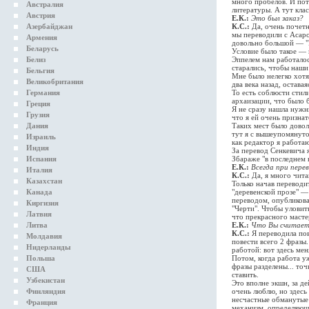
много пробелов. И пот
Австралия
литературы. А тут клас
Австрия
Е.К.:
Это был заказ?
Азербайджан
К.С.:
Да, очень почетн
мы переводили с Асаро
Армения
довольно большой — "
Беларусь
Условие было такое — 
Белиз
Эппелем нам работалос
старались, чтобы наши
Бельгия
Мне было нелегко хотя
Великобритания
два века назад, остава
Германия
То есть соблюсти стил
архаизации, что было 
Греция
Я не сразу нашла нужн
Грузия
что я ей очень призна
Дания
Таких мест было доволь
тут я с вышеупомянуто
Израиль
как редактор я работа
Индия
За перевод Сенкевича 
Испания
Збараже "в последнем 
Е.К.:
Всегда при перев
Италия
К.С.:
Да, я много чита
Казахстан
Только начав переводи
Канада
"деревенской прозе" —
переводом, опубликова
Киргизия
"Черти". Чтобы уловит
Латвия
что прекрасного мастер
Литва
Е.К.:
Что Вы считаете
К.С.:
Я переводила пов
Молдавия
повести всего 2 фразы.
Нидерланды
работой: вот здесь мен
Польша
Потом, когда работа уж
фразы разделены... то
США
ставить.
Узбекистан
Это вполне экшн, за д
Финляндия
очень люблю, но здесь
несчастные обманутые 
Франция
механизм, определяющи