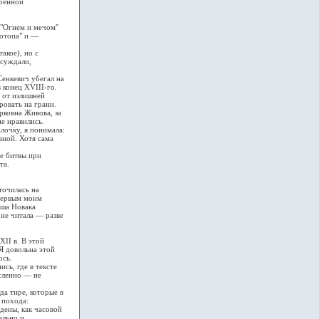
военной
 "Огнем и мечом"
Потопа" и —
акое), но с
бсуждали,
Сенкевич убегал на
в конец XVIII-го.
ь от излишней
ровать на грани.
рковна Живова, за
не нравились.
лочку, я понимала:
вной. Хотя сама
не битвы при
та.
точилась на
 Первым моим
уша Новака
 не читала — разве
II в. В этой
 Я довольна этой
ось.
сь, где в тексте
ысленно — не
да тире, которые я
 похода:
дены, как часовой
ельно и