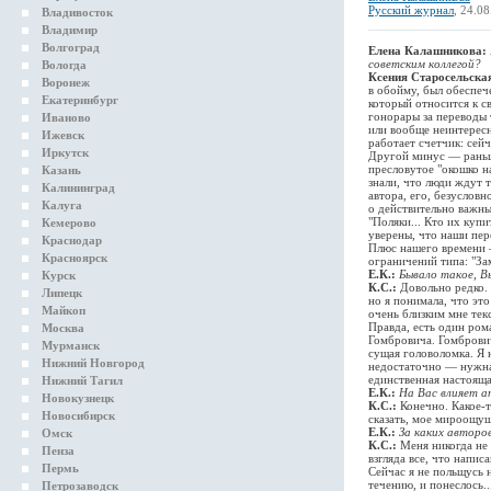
Русский журнал
, 24.0
Владивосток
Владимир
Волгоград
Елена Калашникова:
советским коллегой?
Вологда
Ксения Старосельска
Воронеж
в обойму, был обеспеч
Екатеринбург
который относится к с
гонорары за переводы 
Иваново
или вообще неинтересн
Ижевск
работает счетчик: сейч
Иркутск
Другой минус — раньш
пресловутое "окошко н
Казань
знали, что люди ждут 
Калининград
автора, его, безуслов
Калуга
о действительно важны
"Поляки... Кто их купи
Кемерово
уверены, что наши пер
Краснодар
Плюс нашего времени —
Красноярск
ограничений типа: "Зам
Е.К.:
Бывало такое, Вы
Курск
К.С.:
Довольно редко. 
Липецк
но я понимала, что это
Майкоп
очень близким мне тек
Правда, есть один ром
Москва
Гомбровича. Гомброви
Мурманск
сущая головоломка. Я 
Нижний Новгород
недостаточно — нужна 
единственная настояща
Нижний Тагил
Е.К.:
На Вас влияет а
Новокузнецк
К.С.:
Конечно. Какое-т
Новосибирск
сказать, мое мироощущ
Е.К.:
За каких авторов
Омск
К.С.:
Меня никогда не 
Пенза
взгляда все, что напи
Пермь
Сейчас я не польщусь н
течению, и понеслось..
Петрозаводск