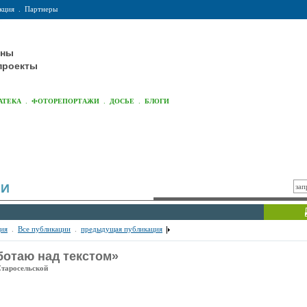
кция
.
Партнеры
оны
проекты
.
.
.
АТЕКА
ФОТОРЕПОРТАЖИ
ДОСЬЕ
БЛОГИ
ИИ
ия
.
Все публикации
.
предыдущая публикация
ботаю над текстом»
Старосельской