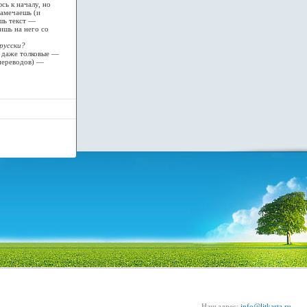
сь к началу, но
замечаешь (и
ешь текст —
ишь на него со
русски?
— даже толковые —
переводов) —
Наш адрес:
info@litkarta.ru