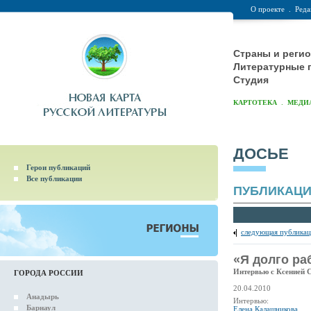
О проекте
.
Реда
Страны и реги
Литературные 
Студия
.
КАРТОТЕКА
МЕДИ
ДОСЬЕ
Герои публикаций
Все публикации
ПУБЛИКАЦ
следующая публикац
«Я долго ра
Интервью с Ксенией 
ГОРОДА РОССИИ
20.04.2010
Анадырь
Интервью:
Барнаул
Елена Калашникова