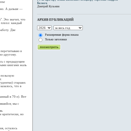
аете
Белого
Дмитрий Кузьмин
есно. А дальше —
. Это значит, что
АРХИВ ПУБЛИКАЦИЙ
о плохо: каждый
работу. Две
Расширенная форма показа
Только заголовки
е перечитываю и
по-другому.
ась с предыдущим
орыми книгами жаль
а польскую
т.
тудентки) старших
казалось, что в
анный в 70-е). Вот
ившийся; мы с
вь
е критически, но
ия, осталось