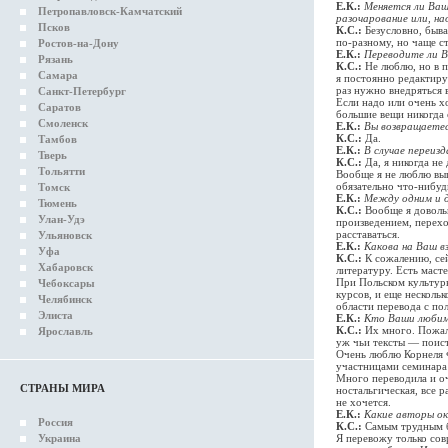
Е.К.:
Меняется ли Ваш
Петропавловск-Камчатский
разочарование или, н
Псков
К.С.:
Безусловно, бывае
по-разному, но чаще с
Ростов-на-Дону
Е.К.:
Переводите ли В
Рязань
К.С.:
Не люблю, но в п
Самара
я постоянно редактиру
раз нужно внедряться в
Санкт-Петербург
Если надо или очень х
Саратов
большие вещи никогда
Смоленск
Е.К.:
Вы возвращаетес
К.С.:
Да.
Тамбов
Е.К.:
В случае переизд
Тверь
К.С.:
Да, я никогда не 
Тольятти
Вообще я не люблю вып
обязательно что-нибуд
Томск
Е.К.:
Между одним и д
Тюмень
К.С.:
Вообще я довольн
Улан-Удэ
произведением, перехо
расставаться.
Ульяновск
Е.К.:
Какова на Ваш вз
Уфа
К.С.:
К сожалению, сей
Хабаровск
литературу. Есть маст
При Польском культурн
Чебоксары
курсов, и еще нескольк
Челябинск
области перевода с по
Элиста
Е.К.:
Кто Ваши любим
К.С.:
Их много. Пожалу
Ярославль
уж чьи тексты — поист
Очень люблю Корнеля Ф
участницами семинара 
Много переводила и о
СТРАНЫ МИРА
ностальгическая, все р
не хочется.
Е.К.:
Какие авторы ок
Россия
К.С.:
Самым трудным бы
Украина
Я перевожу только сов