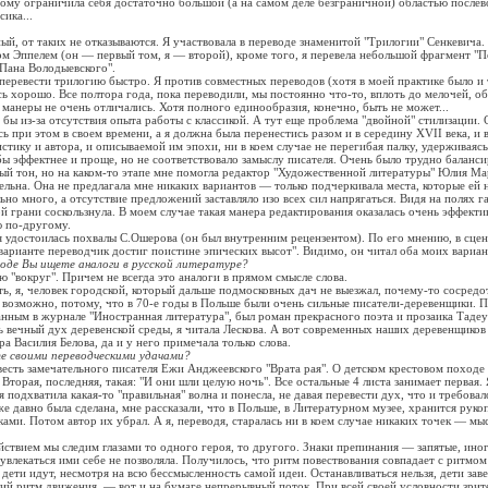
ому ограничила себя достаточно большой (а на самом деле безграничной) областью после
сика...
ый, от таких не отказываются. Я участвовала в переводе знаменитой "Трилогии" Сенкевича.
м Эппелем (он — первый том, я — второй), кроме того, я перевела небольшой фрагмент "
Пана Володыевского".
перевести трилогию быстро. Я против совместных переводов (хотя в моей практике было и т
ь хорошо. Все полтора года, пока переводили, мы постоянно что-то, вплоть до мелочей, о
 манеры не очень отличались. Хотя полного единообразия, конечно, быть не может...
 бы из-за отсутствия опыта работы с классикой. А тут еще проблема "двойной" стилизации. 
ясь при этом в своем времени, а я должна была перенестись разом и в середину XVII века, и 
истику и автора, и описываемой им эпохи, ни в коем случае не перегибая палку, удерживаяс
бы эффектнее и проще, но не соответствовало замыслу писателя. Очень было трудно баланси
ый тон, но на каком-то этапе мне помогла редактор "Художественной литературы" Юлия Ма
тельна. Она не предлагала мне никаких вариантов — только подчеркивала места, которые ей 
но много, а отсутствие предложений заставляло изо всех сил напрягаться. Видя на полях га
й грани соскользнула. В моем случае такая манера редактирования оказалась очень эффекти
ю по-другому.
я удостоилась похвалы С.Ошерова (он был внутренним рецензентом). По его мнению, в сце
варианте переводчик достиг поистине эпических высот". Видимо, он читал оба моих вариан
оде Вы ищете аналоги в русской литературе?
ю "вокруг". Причем не всегда это аналоги в прямом смысле слова.
ть, я, человек городской, который дальше подмосковных дач не выезжал, почему-то сосредо
 возможно, потому, что в 70-е годы в Польше были очень сильные писатели-деревенщики.
нным в журнале "Иностранная литература", был роман прекрасного поэта и прозаика Таде
ь вечный дух деревенской среды, я читала Лескова. А вот современных наших деревенщиков
а Василия Белова, да и у него примечала только слова.
 своими переводческими удачами?
есть замечательного писателя Ежи Анджеевского "Врата рая". О детском крестовом походе X
 Вторая, последняя, такая: "И они шли целую ночь". Все остальные 4 листа занимает первая.
я подхватила какая-то "правильная" волна и понесла, не давая перевести дух, что и требовал
е давно была сделана, мне рассказали, что в Польше, в Литературном музее, хранится рукопи
чками. Потом автор их убрал. А я, переводя, старалась ни в коем случае никаких точек — м
ействием мы следим глазами то одного героя, то другого. Знаки препинания — запятые, иног
 увлекаться ими себе не позволяла. Получилось, что ритм повествования совпадает с ритмом
дети идут, несмотря на всю бессмысленность самой идеи. Останавливаться нельзя, дети заве
й ритм движения, — вот и на бумаге непрерывный поток. При всей своей условности зрит