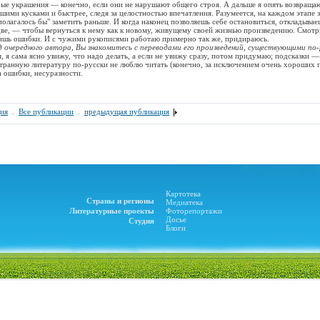
рые украшения — конечно, если они не нарушают общего строя. А дальше я опять возвращаю
шими кусками и быстрее, следя за целостностью впечатления. Разумеется, на каждом этапе 
"полагалось бы" заметить раньше. И когда наконец позволяешь себе остановиться, откладыва
ве, — чтобы вернуться к нему как к новому, живущему своей жизнью произведению. Смотр
дишь ошибки. И с чужими рукописями работаю примерно так же, придираюсь.
д очередного автора, Вы знакомитесь с переводами его произведений, существующими по-
, я сама ясно увижу, что надо делать, а если не увижу сразу, потом придумаю; подсказки 
транную литературу по-русски не люблю читать (конечно, за исключением очень хороших 
а ошибки, несуразности.
ия
.
Все публикации
.
предыдущая публикация
Картотека
Страны и регионы
Медиатека
Литературные проекты
Фоторепортажи
Досье
Студия
Блоги