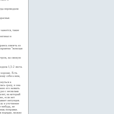
гда переводили
красные.
 кажется, такие
ригинал и
раюсь извлечь из
осприятии "женская
утром, на свежую
одила 1,5-2 листа.
ь хорошо. Есть
ношу себя к ним,
рнуться к
ась сразу, и она
жно его назвать
раз с несколько
елет, на который
но, если нет
зывает интуиция.
алу и уточнение
о-нибудь, не
сишь поправки.
 в порядке, можно