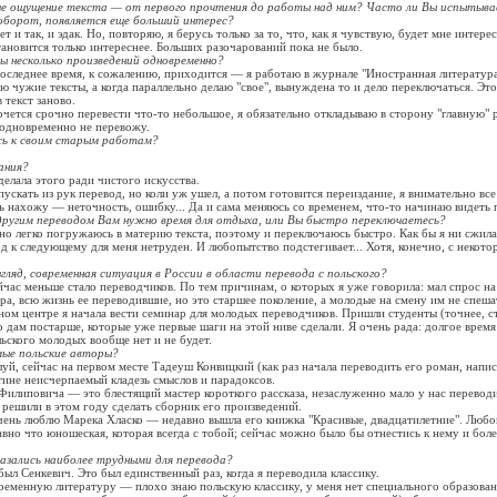
е ощущение текста — от первого прочтения до работы над ним? Часто ли Вы испытыв
аоборот, появляется еще больший интерес?
т и так, и эдак. Но, повторяю, я берусь только за то, что, как я чувствую, будет мне интер
тановится только интереснее. Больших разочарований пока не было.
ы несколько произведений одновременно?
оследнее время, к сожалению, приходится — я работаю в журнале "Иностранная литература"
ю чужие тексты, а когда параллельно делаю "свое", вынуждена то и дело переключаться. Эт
 текст заново.
очется срочно перевести что-то небольшое, я обязательно откладываю в сторону "главную" 
 одновременно не перевожу.
ь к своим старым работам?
ания?
делала этого ради чистого искусства.
ускать из рук перевод, но коли уж ушел, а потом готовится переиздание, я внимательно вс
ь нахожу — неточность, ошибку... Да и сама меняюсь со временем, что-то начинаю видеть 
ругим переводом Вам нужно время для отдыха, или Вы быстро переключаетесь?
о легко погружаюсь в материю текста, поэтому и переключаюсь быстро. Как бы я ни сжил
д к следующему для меня нетруден. И любопытство подстегивает... Хотя, конечно, с некот
гляд, современная ситуация в России в области перевода с польского?
час меньше стало переводчиков. По тем причинам, о которых я уже говорила: мал спрос н
ера, всю жизнь ее переводившие, но это старшее поколение, а молодые на смену им не спеша
ом центре я начала вести семинар для молодых переводчиков. Пришли студенты (точнее, с
о дам постарше, которые уже первые шаги на этой ниве сделали. Я очень рада: долгое время 
льского молодых вообще нет и не будет.
ые польские авторы?
й, сейчас на первом месте Тадеуш Конвицкий (как раз начала переводить его роман, напис
ине неисчерпаемый кладезь смыслов и парадоксов.
илиповича — это блестящий мастер короткого рассказа, незаслуженно мало у нас перевод
решили в этом году сделать сборник его произведений.
чень люблю Марека Хласко — недавно вышла его книжка "Красивые, двадцатилетние". Любо
авно что юношеская, которая всегда с тобой; сейчас можно было бы отнестись к нему и боле
азались наиболее трудными для перевода?
л Сенкевич. Это был единственный раз, когда я переводила классику.
ременную литературу — плохо знаю польскую классику, у меня нет специального образован