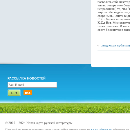
позволить себе некото
читаю теперь уже боль
исправляешь) то, что 
хорошо бы недели на д
стороны и... опять ви
Е.К.:
Берясь за перево
К.С.:
Нет. Мне кажется
только мешают. И инос
сразу бросаются в глаз
следующая публикац
РАССЫЛКА НОВОСТЕЙ
© 2007—2024 Новая карта русской литературы
При любом использовании материалов сайта гиперссылка на
www.litkarta.ru
обязательна.