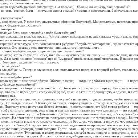
изводит сильное впечатление.
итали переводы русской литературы на польский. Удачны, по-вашему, эти переводы?
 но есть (вернее, были — ситуация схожа с нашей) хорошие переводчики. Замечательно все
 классическую?
 современную. У меня есть двуязычные сборники Цветаевой, Мандельштама, переводы пре
сь к двуязычным изданиям?
 интересно.
тели увидеть свои переводы в подобном издании?
лее оправданно в случае поэзии. Читать прозу параллельно на двух языках утомительно, мне
тересны только исследователям.
транная литература" есть замечательная рубрика "Вглубь стихотворения", где печатается о
еревода. Это всегда очень интересно, видишь много неожиданного...
 по произведению можно определить пол переводчика?
и автор этого не хочет. Я сама, кого бы — мужчину или женщину — ни переводила, не ста
ло. Да и само понятие "женская" проза, "мужская" проза весьма приблизительны. В нашем в
о "женское рукоделие" — так, пустячок.
каждый день?
а каждый день. Теперь я служащая; если выкраивается перерыв в текущей работе, стараюсь 
 переводом.
 какие-нибудь сроки?
сколько времени мне понадобится. Обычно в месяц — когда не работала в редакции — я перев
Вы быстро переводите?
роизведения. Вообще-то не очень быстро. Знаю тех, кто переводит гораздо быстрее и очен
да: кто-то не переходит к следующей фразе, пока не отточит предыдущую, а другие, и я от
 много раз.
роцессе работы перестаешь понимать, что у тебя написано, и идешь дальше, чтобы потом ве
 Это всегда полезно. "Отвыкнув" от текста, скорее увидишь ниточку, за которую не схватил
до. Поначалу я так поступала бессознательно, но потом поняла: это мой метод работы — мо
требуют много времени, ведь я еще и еще раз перечитываю все уже сделанное — но всякий 
лом я воспроизвожу ритм (польский и русский язык интонационно близки) и "складываю" ск
 плоть. На этом этапе я почти не пользуюсь справочниками, не заглядываю в словарь. Конеч
слов; но если я в каком-то слове сомневаюсь, не бросаюсь уточнять, а пишу то, что подска
не упустить "волну". Следующий этап — самый медленный — проверка соответствия оригин
т справочники, словари, энциклопедии. Третий этап — проверка смысла: не переврала ли чег
скрытую цитату. Тут сплошь и рядом открываешь для себя массу нового и, естественно, вно
к самого точного слова. И только после этого, убедившись, что со смыслом и ритмом все