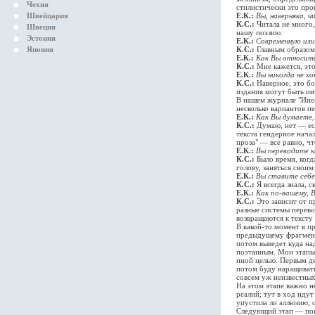
Чехия
стилистически это про
Швейцария
Е.К.:
Вы, наверняка, ч
К.С.:
Читала не много,
Швеция
нашу поэзию.
Эстония
Е.К.:
Современную или
Япония
К.С.:
Главным образом,
Е.К.:
Как Вы относите
К.С.:
Мне кажется, это
Е.К.:
Вы никогда не хо
К.С.:
Наверное, это бо
издания могут быть ин
В нашем журнале "Инос
несколько вариантов п
Е.К.:
Как Вы думаете,
К.С.:
Думаю, нет — есл
текста гендерное нача
проза" — все равно, чт
Е.К.:
Вы переводите 
К.С.:
Было время, когд
голову, заняться своим
Е.К.:
Вы ставите себе
К.С.:
Я всегда знала, 
Е.К.:
Как по-вашему, 
К.С.:
Это зависит от п
разные системы перево
возвращаются к тексту
В какой-то момент в п
предыдущему фрагменту.
потом выведет куда на
поэтапным. Мои этапы 
иной целью. Первым де
потом буду наращивать
совсем уж неизвестных 
На этом этапе важно 
реалий; тут в ход иду
упустила ли аллюзию, 
Следующий этап — поис