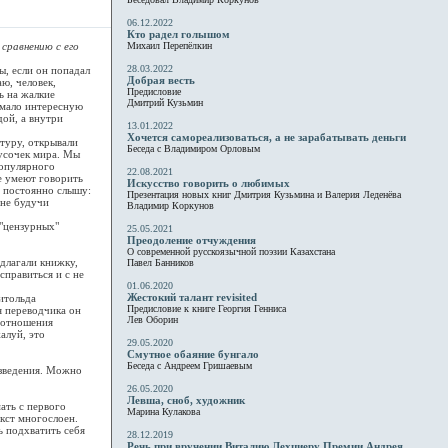
06.12.2022
Кто радел голышом
 сравнению с его
Михаил Перепёлкин
28.03.2022
ы, если он попадал
Добрая весть
ю, человек,
Предисловие
ь на жалкие
Дмитрий Кузьмин
 мало интересную
дой, а внутри
13.01.2022
Хочется самореализоваться, а не зарабатывать деньги
туру, открывали
Беседа с Владимиром Орловым
кусочек мира. Мы
популярного
22.08.2021
ые умеют говорить
Искусство говорить о любимых
я постоянно слышу:
Презентация новых книг Дмитрия Кузьмина и Валерия Леденёва
 не будучи
Владимир Коркунов
 "цензурных"
25.05.2021
Преодоление отчуждения
О современной русскоязычной поэзии Казахстана
едлагали книжку,
Павел Банников
справиться и с не
01.06.2020
Жестокий талант revisited
итольда
Предисловие к книге Георгия Генниса
я переводчика он
Лев Оборин
о отношения
алуй, это
29.05.2020
Смутное обаяние бунгало
Беседа с Андреем Гришаевым
изведения. Можно
26.05.2020
Левша, сноб, художник
ать с первого
Марина Кулакова
екст многослоен.
ь подхватить себя
28.12.2019
Речь при вручении Виталию Лехциеру Премии Андрея