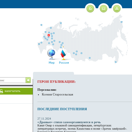
ГЕРОИ ПУБЛИКАЦИИ:
Персоналии:
напечатать
Ксения Старосельская
ПОСЛЕДНИЕ ПОСТУПЛЕНИЯ
27.11.2024
«Драные» стихи самоорганизуются в речь
Канат Омар о языковой самоидентификации, петербургских
литературных встречах, поэтах Казахстана и поэме «Зрачок замёрзшей».
Беседовал Владимир Коркунов