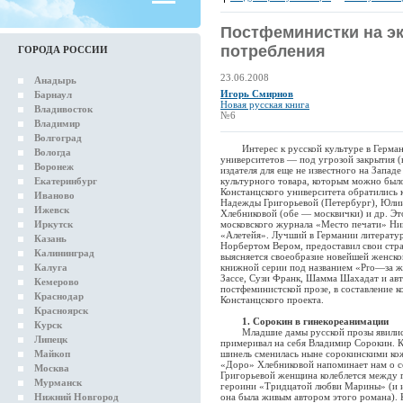
Постфеминистки на эк
потребления
ГОРОДА РОССИИ
23.06.2008
Анадырь
Игорь Смирнов
Барнаул
Новая русская книга
Владивосток
№6
Владимир
Волгоград
Интерес к русской культуре в Германии
Вологда
университетов — под угрозой закрытия (
Воронеж
издателя для еще не известного на Западе
Екатеринбург
культурного товара, которым можно было
Констанцского университета обратились 
Иваново
Надежды Григорьевой (Петербург), Юли
Ижевск
Хлебниковой (обе — москвички) и др. Э
Иркутск
московского журнала «Место печати» Ни
«Алетейя». Лучший в Германии литератур
Казань
Норбертом Вером, предоставил свои стра
Калининград
выясняется своеобразие новейшей женско
Калуга
книжной серии под названием «Pro—за ж
Зассе, Сузи Франк, Шамма Шахадат и авт
Кемерово
постфеминистской прозе, в составление к
Краснодар
Констанцского проекта.
Красноярск
1. Сорокин в гинекореанимации
Курск
Младшие дамы русской прозы явились н
Липецк
примеривал на себя Владимир Сорокин. Ко
Майкоп
шинель сменилась ныне сорокинскими ко
«Доро» Хлебниковой напоминает нам о с
Москва
Григорьевой женщина колеблется между 
Мурманск
героини «Тридцатой любви Марины» (и и
Нижний Новгород
она была живым автором этого романа). 