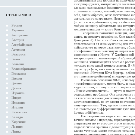
амбивалентный акт, который подразумева
инкорпорируется, контрабандой захватыв
словами, радикальные феминистки опознал
половому признаку, каковой, естественно
себя, таким образом, от коллективного ж
СТРАНЫ МИРА
актуальном гомоэротизме. Невычленимос
(то есть его пребывание сразу в себе и 
Россия
любую женщину обязательно как истеричк
концептуализации — книга Кристины фон 
Украина
Теперешнее поколение женщин, напроти
Австралия
центр, не покинув периферии. Оно квазиб
Австрия
Григорьевой). Оно способно к перевопл
повествования от лица мужчины, как это
Азербайджан
нейтрализует половое различие тел, обра
Армения
постфеминистками максимума выражается в
Беларусь
соотнесенности с Ничто. У Хлебниковой 
контрастируют с компьютерной абракада
Белиз
женщины, занимающихся сексом в рассказ
Бельгия
лежащее в передней комнате аптеки. В «
Великобритания
скульптура (его, так сказать, внешнее те
кисинской «Истории Юты Биргер» ребено
Германия
его приятели-двойняшки) в подзорную тр
Греция
Именовать поколение 90-х, используя
Грузия
«постфеминистским», может быть, и пра
недостаточно, потому что этот термин ма
Дания
«Гинекомаксималистки» — пусть и монстр
Израиль
содержанию проблемы. Она заключена в 
Индия
от классового гнета (как женщины XIX — 
шестидесятницы), но от власти противоп
Испания
аннулированным. Там, где все имеет оппо
Италия
окончательную дифференциацию (это именн
Казахстан
libertas indifferentiae.
Нахождение шестидесятниц на перифери
Канада
точнее сказать: к переделу, перераспред
Киргизия
существуют по ту сторону этого интерес
Латвия
аидеологичны: критика и деконструкция 
власти уступило место желанию желания,
Литва
которые одновременно оказываются и це