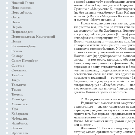
разнообразные табу с изображения детств
Нижний Тагил
жизнь. И если Сорокин дал в «Очереди» 
Новокузнецк
Сумнина в «Монументе К» индивидуализу
Новосибирск
(не без влияния «Альбомов» Ильи Кабак
записей. («Rot» и «Монумент К» вместе 
Омск
м выпуске «Места печати».)
Пенза
Проза младших дам отличается, однако
Пермь
творчества тем, что она не ставит себе 
словесности (как бы Хлебникова, Григор
Петрозаводск
искусству). «Господа дамы» (Гоголь) ре
Петропавловск-Камчатский
некрофильской извращенности). Перед нам
Псков
Искони удел женщин — наряжать покойни
похороны эстетической работой — причит
Ростов-на-Дону
делающую стол необычным. У Хлебниково
Рязань
прямо на глазах у читателей — из компь
Самара
Половой акт (продублированный монолог
аптеке — в том месте, где можно обрести
Санкт-Петербург
быть, в мир воображения и фантазии. Нар
Саратов
переходом в зону отвратительного и без
Смоленск
логики взрослых, продолжающего кэрролл
эстетическое столь же явно, как другие п
Тамбов
порывает с традицией — гоголевских «З
Тверь
безумия (что подчеркнула в своей статье
Тольятти
авторш повернул в «Голубом сале» — не
к ее оживлению: как ни толкуй заголовок
Томск
цветка» Новалиса здесь не обойтись.
Тюмень
Улан-Удэ
2. От радикализма к максимализм
Радикализм и максимализм кажутся схо
Ульяновск
радикальным — значит: сдвигаться из цен
Уфа
периферию, не довольствуясь аристотеле
Хабаровск
Аристотель был первым нерадикальным м
максималистом — значит: противопоставл
Чебоксары
Ничто. Максималист центрирован и деце
Челябинск
или ничего».
Элиста
Феминизм 1960-х и последующих годов
патриархально организованному «символ
Ярославль