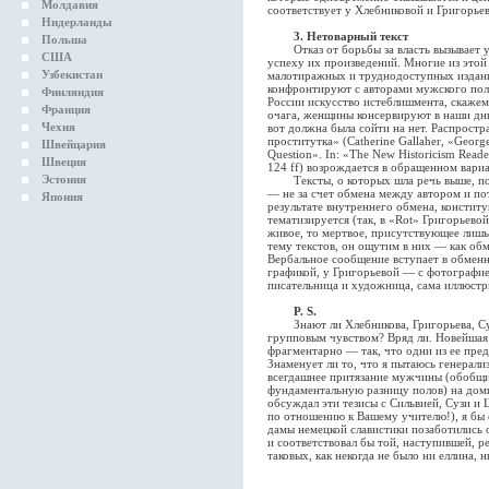
Молдавия
соответствует у Хлебниковой и Григорье
Нидерланды
3. Нетоварный текст
Польша
Отказ от борьбы за власть вызывает у 
США
успеху их произведений. Многие из этой
Узбекистан
малотиражных и труднодоступных издан
конфронтируют с авторами мужского пол
Финляндия
России искусство истеблишмента, скажем
Франция
очага, женщины консервируют в наши дни 
Чехия
вот должна была сойти на нет. Распростр
проститутка» (Catherine Gallaher, «Georg
Швейцария
Question». In: «The New Historicism Reade
Швеция
124 ff) возрождается в обращенном вариа
Эстония
Тексты, о которых шла речь выше, под
— не за счет обмена между автором и пот
Япония
результате внутреннего обмена, констит
тематизируется (так, в «Rot» Григорьевой
живое, то мертвое, присутствующее лишь 
тему текстов, он ощутим в них — как о
Вербальное сообщение вступает в обмен
графикой, у Григорьевой — с фотографие
писательница и художница, сама иллюстр
P. S.
Знают ли Хлебникова, Григорьева, Сумн
групповым чувством? Вряд ли. Новейшая 
фрагментарно — так, что одни из ее пред
Знаменует ли то, что я пытаюсь генерали
всегдашнее притязание мужчины (обобщи
фундаментальную разницу полов) на дом
обсуждал эти тезисы с Сильвией, Сузи и
по отношению к Вашему учителю!), я бы 
дамы немецкой славистики позаботились 
и соответствовал бы той, наступившей, ре
таковых, как некогда не было ни еллина, н