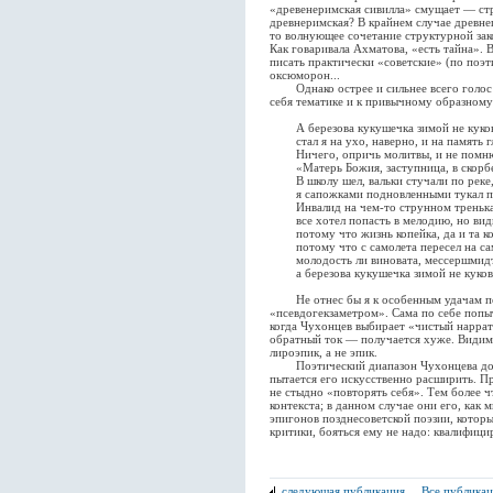
«древенеримская сивилла» смущает — стро
древнеримская? В крайнем случае древнег
то волнующее сочетание структурной зак
Как говаривала Ахматова, «есть тайна». 
писать практически «советские» (по поэт
оксюморон...
Однако острее и сильнее всего голос п
себя тематике и к привычному образному
А березова кукушечка зимой не куков
стал я на ухо, наверно, и на память г
Ничего, опричь молитвы, и не помню
«Матерь Божия, заступница, в скорбе
В школу шел, вальки стучали по реке, 
я сапожками подновленными тукал по
Инвалид на чем-то струнном тренькал
все хотел попасть в мелодию, но видно
потому что жизнь копейка, да и та кот
потому что с самолета пересел на сам
молодость ли виновата, мессершмидт 
а березова кукушечка зимой не кукова
Не отнес бы я к особенным удачам по
«псевдогекзаметром». Сама по себе попы
когда Чухонцев выбирает «чистый наррати
обратный ток — получается хуже. Видимо,
лироэпик, а не эпик.
Поэтический диапазон Чухонцева довол
пытается его искусственно расширить. П
не стыдно «повторять себя». Тем более 
контекста; в данном случае они его, как
эпигонов позднесоветской поэзии, котор
критики, бояться ему не надо: квалифици
следующая публикация
.
Все публика