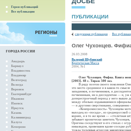
ДОСЬЕ
Герои публикаций
Все публикации
ПУБЛИКАЦИИ
следующая публикация
.
Все публика
Олег Чухонцев. Фифи
ГОРОДА РОССИИ
26.03.2008
Валерий Шубинский
Анадырь
Критическая Масса
Барнаул
2004, №1
Владивосток
Владимир
Олег Чухонцев. Фифиа. Книга нов
Волгоград
[2003]. 48 с. Тираж 500 экз.
В ряду поэтов своего поколения Олег 
Вологда
это место срединное и в каком-то смысле
Воронеж
западников, и почвенников, и диссидентов
Екатеринбург
почвенникам, ни к диссидентам — и, уж 
доперестроечный период у него вышло две
Иваново
между обильно издававшимися официаль
Ижевск
— и другими сверстниками, совершенно 
Иркутск
«Компромиссность» Чухонцева мотиви
выходец из «посада», из среднерусской с
Казань
корнях, и в то же время — «столичная шт
Калининград
забывает иронически заметить Чухонцев, 
Калуга
Оригена соседствуют в его стихах с огу
инвалидом, привезшим вдове-соседке ру
Кемерово
чужда тоскливая агрессия закомплексова