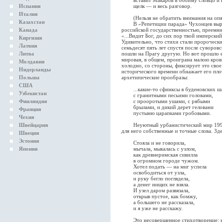
вставит Макаров в обойму словцо и ка
Испания
щелк — и весь разговор.
Италия
(Нельзя не обратить внимания на опять
Казахстан
В «Репетиции парада» Чухонцев вырази
Канада
российской государственностью, преемни
«...Видит Бог, до сих пор твой имперски
Киргизия
Удивительно, что стихи стали пророчески
Латвия
семьдесят пять лет спустя после суворов
Литва
пошли на Прагу другую. Но вот прошло ещ
мировая, в общем, проиграна малою кров
Молдавия
холодно, со стороны, фиксирует это сво
Нидерланды
исторического времени обнажает его пло
Польша
архетипические прообразы:
США
...какие-то сфинксы в буденовских ш
Узбекистан
с гранитными песьими головами,
Финляндия
с прооротыми ушами, с рябыми
брылами, и дикий дерет геловани
Франция
пустыню царапками гробовыми.
Чехия
Швейцария
Неуютный урбанистический мир 1990-х
для него собственные и точные слова. З
Швеция
Эстония
Стояла и не говорила,
Япония
мычала, мыкалась с узлом,
как древнеримская сивилла
в огромном городе чужом.
Хотел подать — на миг успела
освободиться от узла,
и руку бегло поглядела,
а денег нищих не взяла.
И узел даром развязала,
открыв пустое, как бомжу,
а большего не рассказала,
и я уже не расскажу.
Это несовершенное стихотворение: не