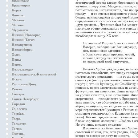
Краснодар
эстетической формы вареву, бродящему в
Красноярск
заумных и нерусских Мандельштамов; но
потомственных интеллигентов, что поче
Курск
правду — и со смесью искреннего ужаса
Липецк
бездну, начинающуюся за окружной дорог
Майкоп
определялась способностью автора выраз
«дух времени», Чухонцев был бы, может
Москва
настолько точно воплощена в его стихах т
Мурманск
не лишенная некой эсхатологической над
Нижний Новгород
возобладала к концу XX века.
Нижний Тагил
Страна моя! Родина братских могил
Новокузнецк
Наверно, небедно нас Бог наградил,
Новосибирск
коль пашни свои затопили,
и боры свели ради пресных морей,
Омск
и сами для будущей жатвы своей
Пенза
по водам свой хлеб отпустили.
Пермь
Поэтика Чухонцева, однако, не может 
Петрозаводск
настолько своеобычна, что впору говорит
Петропавловск-Камчатский
поэтов своего поколения — и в то же вре
Псков
советскую (инструментальную, повествов
изнутри, что ни Кушнеру, ни Самойлову,
Ростов-на-Дону
приемов, прямо заимствованных из арсен
Рязань
футуристам, ни акмеистам. Лишь поздний
Самара
на уровне сюжетов, а не интонации. Иног
сверстников — прежде всего у Бродского,
Санкт-Петербург
ведь главное, что абсолютно поработило 
Саратов
«бродскианцами», — это даже не стиховы
Смоленск
мере перекликается Чухонцев с Рейном (
основном тематически), с Кушнером (в с
Тамбов
темы). Как ни парадоксально, жители не
Тверь
ближе коренных москвичей. «Люблю я лен
Тольятти
Но это лишь внешнее сходство.
В основном же базис поэтики Чухонцев
Томск
советской поэзии, это, если угодно, Тва
Тюмень
которого я вовсе не хочу принизить, — 