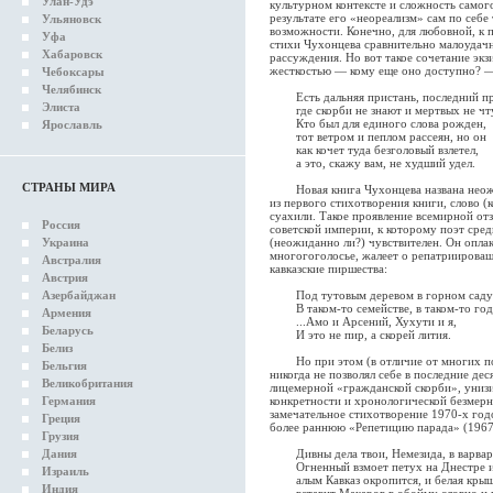
Улан-Удэ
культурном контексте и сложность самого
результате его «неореализм» сам по себ
Ульяновск
возможности. Конечно, для любовной, к
Уфа
стихи Чухонцева сравнительно малоудач
Хабаровск
рассуждения. Но вот такое сочетание эк
жесткостью — кому еще оно доступно? — 
Чебоксары
Челябинск
Есть дальняя пристань, последний пр
Элиста
где скорби не знают и мертвых не чту
Кто был для единого слова рожден,
Ярославль
тот ветром и пеплом рассеян, но он
как кочет туда безголовый взлетел,
а это, скажу вам, не худший удел.
СТРАНЫ МИРА
Новая книга Чухонцева названа неожид
из первого стихотворения книги, слово (к
суахили. Такое проявление всемирной от
Россия
советской империи, к которому поэт сре
Украина
(неожиданно ли?) чувствителен. Он опла
многогоголосье, жалеет о репатриирова
Австралия
кавказские пиршества:
Австрия
Азербайджан
Под тутовым деревом в горном саду
В таком-то семействе, в таком-то году
Армения
...Амо и Арсений, Хухути и я,
Беларусь
И это не пир, а скорей лития.
Белиз
Но при этом (в отличие от многих поэт
Бельгия
никогда не позволял себе в последние де
Великобритания
лицемерной «гражданской скорби», унизи
Германия
конкретности и хронологической безмер
замечательное стихотворение 1970-х год
Греция
более раннюю «Репетицию парада» (1967)
Грузия
Дания
Дивны дела твои, Немезида, в варварс
Огненный взмоет петух на Днестре и б
Израиль
алым Кавказ окропится, и белая крыша
Индия