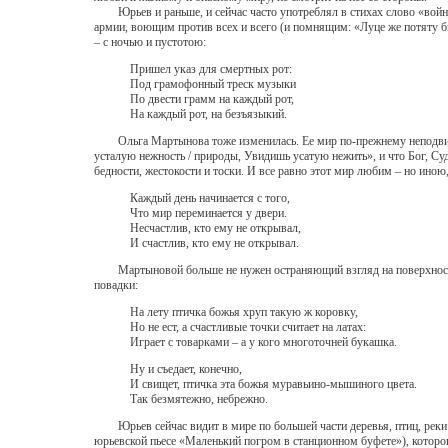
Юрьев и раньше, и сейчас часто употреблял в стихах слово «война
армии, воющим против всех и всего (и помнящим: «Луце же потяту быт
– с ночью и пустотою:
Пришел указ для смертных рот:
Под грамофонный треск музыки
По двести грамм на каждый рот,
На каждый рот, на безъязыкий.
Ольга Мартынова тоже изменилась. Ее мир по-прежнему неподвижен: д
усталую нежность / природы, Увидишь усатую нежить», и что Бог, С
бедности, жестокости и тоски. И все равно этот мир любим – но ино
Каждый день начинается с того,
Что мир переминается у двери.
Несчастлив, кто ему не открывал,
И счастлив, кто ему не открывал.
Мартыновой больше не нужен остраняющий взгляд на поверхность вещ
повадки:
На лету птичка божья хруп такую ж коровку,
Но не ест, а счастливые точки считает на латах:
Играет с товарками – а у кого многоточней букашка.
Ну и съедает, конечно,
И свищет, птичка эта божья муравьино-мышиного цвета.
Так безмятежно, небрежно.
Юрьев сейчас видит в мире по большей части деревья, птиц, реки и 
юрьевской пьесе «Маленький погром в станционном буфете»), которог