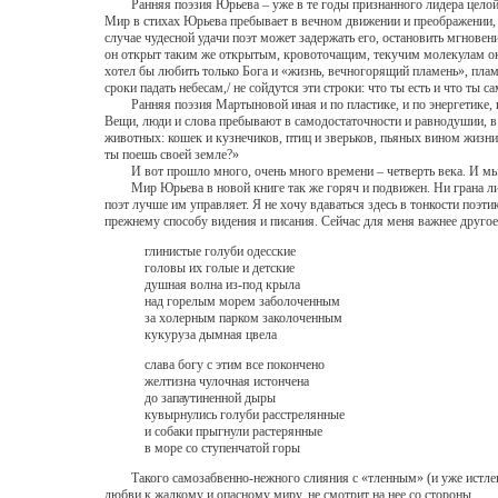
Ранняя поэзия Юрьева – уже в те годы признанного лидера целой гр
Мир в стихах Юрьева пребывает в вечном движении и преображении, но
случае чудесной удачи поэт может задержать его, остановить мгнове
он открыт таким же открытым, кровоточащим, текучим молекулам окру
хотел бы любить только Бога и «жизнь, вечногорящий пламень», плам
сроки падать небесам,/ не сойдутся эти строки: что ты есть и что ты са
Ранняя поэзия Мартыновой иная и по пластике, и по энергетике, и п
Вещи, люди и слова пребывают в самодостаточности и равнодушии, в 
животных: кошек и кузнечиков, птиц и зверьков, пьяных вином жизни. 
ты поешь своей земле?»
И вот прошло много, очень много времени – четверть века. И мы 
Мир Юрьева в новой книге так же горяч и подвижен. Ни грана лириче
поэт лучше им управляет. Я не хочу вдаваться здесь в тонкости поэт
прежнему способу видения и писания. Сейчас для меня важнее другое
глинистые голуби одесские
головы их голые и детские
душная волна из-под крыла
над горелым морем заболоченным
за холерным парком заколоченным
кукуруза дымная цвела
слава богу с этим все покончено
желтизна чулочная истончена
до запаутиненной дыры
кувырнулись голуби расстрелянные
и собаки прыгнули растерянные
в море со ступенчатой горы
Такого самозабвенно-нежного слияния с «тленным» (и уже истлевшим
любви к жалкому и опасному миру, не смотрит на нее со стороны.