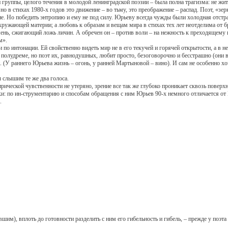
уппы, целого течения в молодой ленинградской поэзии – была полна трагизма: не жите
 в стихах 1980-х годов это движение – во тьму, это преображение – распад. Поэт, «зерк
ние. Но победить энтропию и ему не под силу. Юрьеву всегда чужды были холодная отстр
жающей материи; а любовь к образам и вещам мира в стихах тех лет неотделима от бре
ень, сжигающий ложь личин. А обречен он – против воли – на нежность к преходящему и
м».
о интонации. Ей свойственно видеть мир не в его текучей и горячей открытости, а в 
полудреме, но поэт их, равнодушных, любит просто, безоговорочно и бесстрашно (они в
(У раннего Юрьева жизнь – огонь, у ранней Мартыновой – вино). И сам не особенно хочет
слышим те же два голоса.
ской чувственности не утеряно, зрение все так же глубоко проникает сквозь поверхнос
ики: по ин-струментарию и способам обращения с ним Юрьев 90-х немного отличается от 
.
), вплоть до готовности разделить с ним его гибельность и гибель, – прежде у поэт