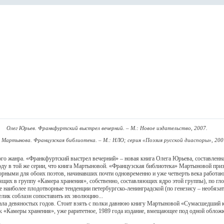
Олег Юрьев. Франкфуртский выстрел вечерний. – М.: Новое издательство, 2007.
 Мартынова. Французская библиотека. – М.: НЛО; серия «Поэзия русской диаспоры», 200
о жанра. «Франкфуртский выстрел вечерний» – новая книга Олега Юрьева, составленна
у в той же серии, что книга Мартыновой. «Французская библиотека» Мартыновой призва
рными для обоих поэтов, начинавших почти одновременно и уже четверть века работающ
ящих в группу «Камера хранения», собственно, составляющих ядро этой группы), по гло
е наиболее плодотворные тенденции петербургско-ленинградской (по генезису – необязат
лик соблазн сопоставить их эволюцию...
девяностых годов. Стоит взять с полки давнюю книгу Мартыновой «Сумасшедший кузне
к «Камеры хранения», уже раритетное, 1989 года издание, вмещающее под одной облож