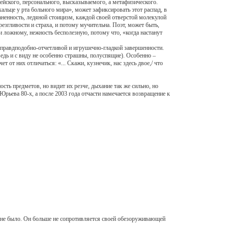
йского, персонального, высказываемого, а метафизического.
альце у рта больного мира», может зафиксировать этот распад, в
аненность, ледяной стоицизм, каждой своей отверстой молекулой
згливости и страха, и потому мучительна. Поэт, может быть,
 ложному, нежность бесполезную, потому что, «когда настанут
неправдподобно-отчетливой и игрушечно-гладкой завершенности.
едь и с виду не особенно страшны, полуспящие). Особенно –
 от них отличаться: «... Скажи, кузнечик, нас здесь двое,/ что
ть предметов, но видит их резче, дыхание так же сильно, но
Юрьева 80-х, а после 2003 года отчасти намечается возвращение к
а не было. Он больше не сопротивляется своей обезоруживающей