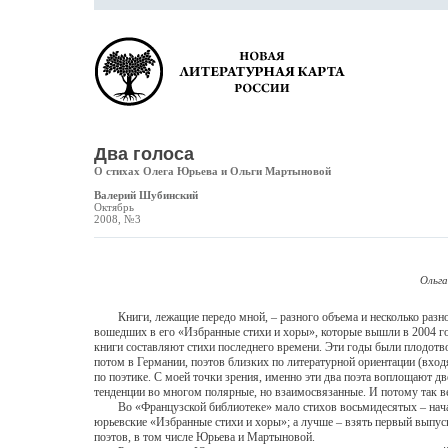
Два голоса
О стихах Олега Юрьева и Ольги Мартыновой
Валерий Шубинский
Октябрь
2008, №3
Ольга
Книги, лежащие передо мной, – разного объема и несколько разног
вошедших в его «Избранные стихи и хоры», которые вышли в 2004 год
книги составляют стихи последнего времени. Эти годы были плодотво
потом в Германии, поэтов близких по литературной ориентации (вход
по поэтике. С моей точки зрения, именно эти два поэта воплощают дв
тенденции во многом полярные, но взаимосвязанные. И потому так ве
Во «Французской библиотеке» мало стихов восьмидесятых – начала 
юрьевские «Избранные стихи и хоры»; а лучше – взять первый выпус
поэтов, в том числе Юрьева и Мартыновой.