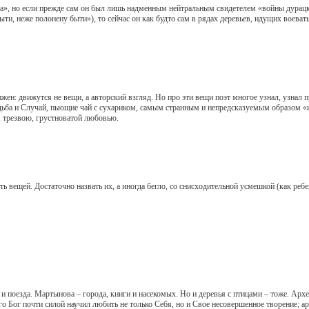
», но если прежде сам он был лишь надменным нейтральным свидетелем «войны дурац
и, неже полонену быти»), то сейчас он как будто сам в рядах деревьев, идущих воеват
вижутся не вещи, а авторский взгляд. Но про эти вещи поэт многое узнал, узнал про 
удьба и Случай, пьющие чай с сухариком, самым странным и непредсказуемым образом «
ю, трезвою, грустноватой любовью.
ей. Достаточно назвать их, а иногда бегло, со снисходительной усмешкой (как ребено
поезда. Мартынова – города, книги и насекомых. Но и деревья с птицами – тоже. Архе
о Бог почти силой научил любить не только Себя, но и Свое несовершенное творение; 