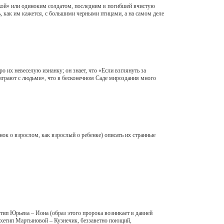
кой» или одиноким солдатом, последним в погибшей вчистую
ь, как им кажется, с большими черными птицами, а на самом деле
их невеселую изнанку; он знает, что «Если взглянуть за
играют с людьми», что в бесконечном Саде мироздания много
к о взрослом, как взрослый о ребенке) описать их странные
тип Юрьева – Иона (образ этого пророка возникает в давней
архетип Мартыновой – Кузнечик, беззаветно поющий,